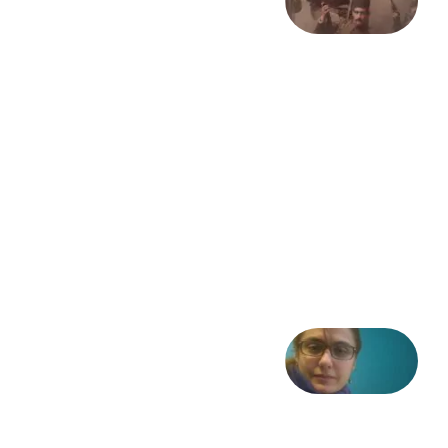
بیستمین
سالگرد
انقلاب
مشروطه
– «از
فرمان تا
فریاد»؛
ادبیات و
موسیقی
در انقلاب
مشروطه
6 آگوست
2026
شعری
از آزاده
طاهایی
3 آگوست
2026