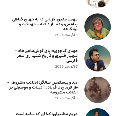
مهسا معین: «زنانی که به جهان گیاهی
پناه می‌برند» -از دافنه تا مهدخت و
یونگ‌هه
8 آگوست 2026
مهدی گنجوی:« پای گوش‌ماهی‌ها» –
شهیار قنبری و تاریخ شنیداری شعر
فارسی
7 آگوست 2026
صد و بیستمین سالگرد انقلاب مشروطه –
«از فرمان تا فریاد»؛ ادبیات و موسیقی در
انقلاب مشروطه
6 آگوست 2026
مریم مطلبیان: کلاغی که سفید است