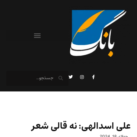
علی اسدالهی: نه قالی شعر
جولای 18, 2024