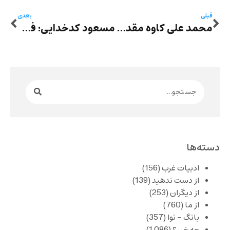
قبلی
بعدی
محمد علی کاوه مقدم: پیاده‌روی آقای نویسنده
مسعود کدخدایی: فریبا صدیقیم و احترام به جمله
دسته‌ها
ادبیات غرب
(156)
از دست ندهید
(139)
از دیگران
(253)
از ما
(760)
بانگ – نوا
(357)
چه خبر؟
(1,086)