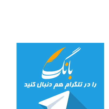
شهرنوش
پارسی
پور،
«شهری
جان»
27 جولای
2026