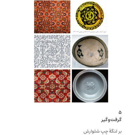
۵
گرفت‌وگیر
‌بر لنگهٔ چپِ شلوارش