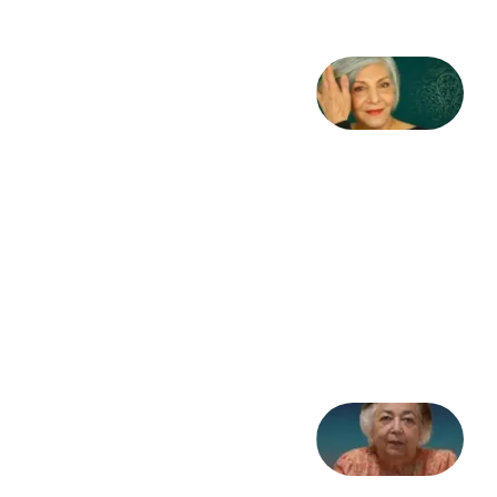
کژمیر:
مرگ
به
مثابه
نظام،
سوگ
به
مثابه
تاریخ
31
جولای
2026
علا خاکی:
«کمانگیر»
– برای