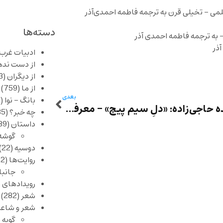
لمی – تخیلی قرن به ترجمه فاطمه احمدی‌آذر
دسته‌ها
 به ترجمه فاطمه احمدی آذر
آذر
ادبیات غرب
از دست نده
از دیگران
(253)
از ما
(759)
بعدی
بانگ – نوا
(357)
فرخنده حاجی‌زاده: «دلِ سیم پیچ» – معرفی مجموعه داستانِ پژمان سلطانی
چه خبر؟
(1,085)
داستان
(389)
گوشه
دوسیه
(22)
روایت‌ها
(62)
جانبا
رویدادهای 
شعر
(282)
شعر و شاعر
گویه 