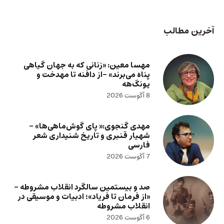
آخرین مطالب
مهسا معین: «زنانی که به جهان گیاهی
پناه می‌برند» -از دافنه تا مهدخت و
یونگ‌هه
8 آگوست 2026
مهدی گنجوی:« پای گوش‌ماهی‌ها» –
شهیار قنبری و تاریخ شنیداری شعر
فارسی
7 آگوست 2026
صد و بیستمین سالگرد انقلاب مشروطه –
«از فرمان تا فریاد»؛ ادبیات و موسیقی در
انقلاب مشروطه
6 آگوست 2026