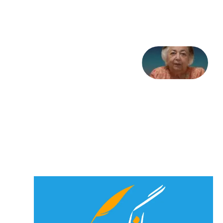
جولای
2026
علا خاکی:
«کمانگیر»
– برای
شهرنوش
پارسی
پور،
«شهری
جان»
27 جولای
2026