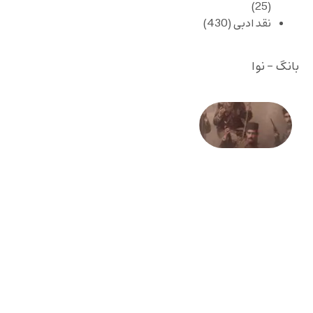
(25)
نقد ادبی
(430)
بانگ - نوا
صد و
بیستمین
سالگرد
انقلاب
مشروطه
– «از
فرمان تا
فریاد»؛
ادبیات و
موسیقی
در انقلاب
مشروطه
6 آگوست
2026