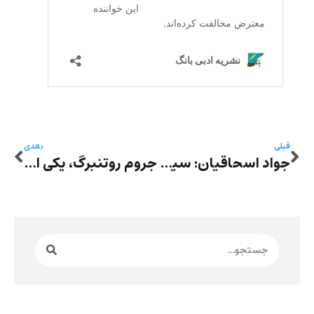
قبلی
بعدی
جواد اسحاقیان: سیمای قهرمان چندلایه در «نماز میّت» رضا دانشور
جروم روتنبرگ، یکی از پیشگامان شعر قومی و اتنوپوئتیک آمریکا درگذشت – شعری از او به ترجمه سپیده جدیری