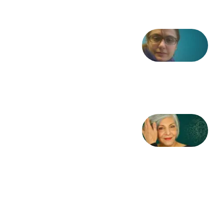
شعری
از آزاده
طاهایی
3 آگوست
2026
کژمیر:
مرگ
به
مثابه
نظام،
سوگ
به
مثابه
تاریخ
31