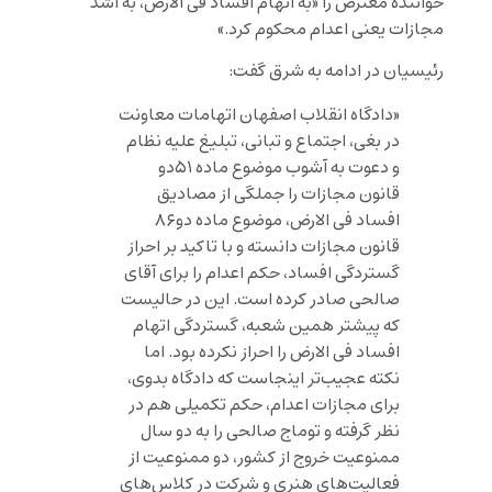
خواننده معترض را «به اتهام افساد فی الارض، به اشد
مجازات یعنی اعدام محکوم کرد.»
رئیسیان در ادامه به شرق گفت:
«دادگاه انقلاب اصفهان اتهامات معاونت
در بغی، اجتماع و تبانی، تبلیغ علیه نظام
و دعوت به آشوب موضوع ماده ۵۱دو
قانون مجازات را جملگی از مصادیق
افساد فی الارض، موضوع ماده دو۸۶
قانون مجازات دانسته و با تاکید بر احراز
گستردگی افساد، حکم اعدام را برای آقای
صالحی صادر کرده است. این در حالیست
که پیشتر همین شعبه، گستردگی اتهام
افساد فی الارض را احراز نکرده بود. اما
نکته عجیب‌تر اینجاست که دادگاه بدوی،
برای مجازات اعدام، حکم تکمیلی هم در
نظر گرفته و توماج صالحی را به دو سال
ممنوعیت خروج از کشور، دو ممنوعیت از
فعالیت‌های هنری و شرکت در کلاس‌های