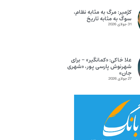
کژمیر: مرگ به مثابه نظام،
سوگ به مثابه تاریخ
31 جولای 2026
علا خاکی: «کمانگیر» – برای
شهرنوش پارسی پور، «شهری
جان»
27 جولای 2026