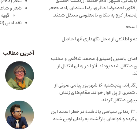
 بایمانی، سپهر امام‌ جمعه، زرتشت احمدی
شعر
(283)
کور، احمدرضا حائری، رضا سلمان زاده، جعفر
شعر و شاعر
قزلحصار کرج به مکان نامعلومی منتقل شدند.
گویه 
نقد ادبی
(430)
 است:
ده و اطلاعی از محل نگهداری آنها حاصل
آخرین مطالب
سامان یاسین (صیدی)، محمد شافعی و مطلب
 اوین منتقل شده بودند. آنها در زمان انتقال از
د.
کیوان مهتدی، نویسنده و مترجم که هم‌اکنون دوره حبس خود را می‌گذراند، پنجشنبه ۱۶ شهریور پیامی صوتی از
 شعری از پل الوار خواند. مقام‌های زندان
کانون نویسندگان ایران با انتشار بیانیه‌ای هشدار داده بود که جان ۱۳ زندانی سیاسی یاد شده در خطر است. این
کرده‌ و خواهان بازگشت به زندان اوین شده‌