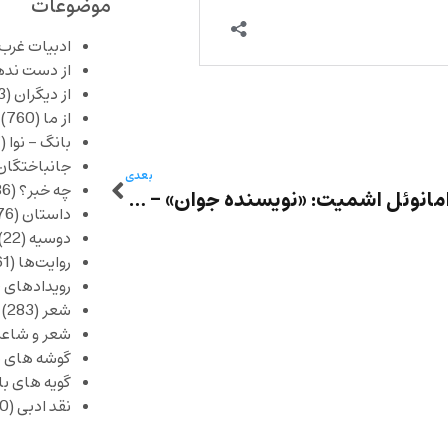
موضوعات
ادبیات غرب
از دست نده
از دیگران
(253)
از ما
(760)
بانگ – نوا
(357)
جانباختگان
بعدی
چه خبر؟
(1,086)
اریک امانوئل اشمیت: «نویسنده جوان» – به ترجمه رباب خمیس
داستان
(376)
دوسیه
(22)
روایت‌ها
(61)
رویدادهای 
شعر
(283)
شعر و شاعر
گوشه های ب
گویه های ب
نقد ادبی
(430)