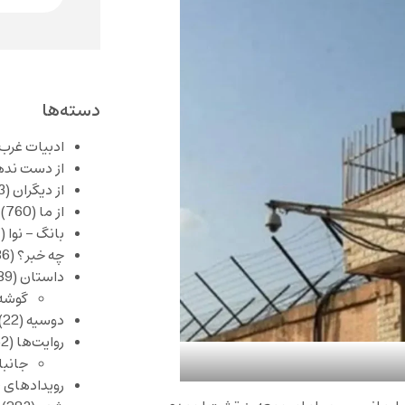
دسته‌ها
ادبیات غرب
از دست نده
از دیگران
(253)
از ما
(760)
بانگ – نوا
(357)
چه خبر؟
(1,086)
داستان
(389)
گوشه
دوسیه
(22)
روایت‌ها
(62)
جانبا
رویدادهای 