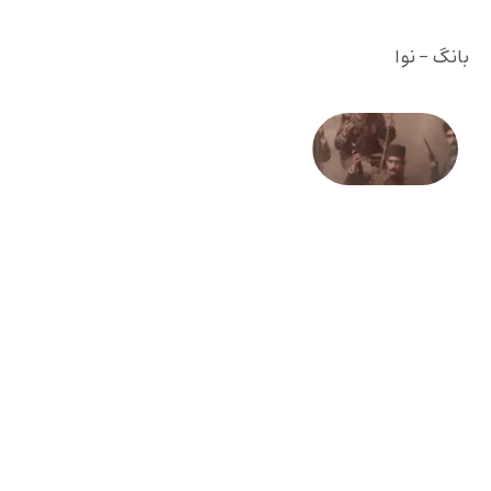
بانگ - نوا
صد و
بیستمین
سالگرد
انقلاب
مشروطه
– «از
فرمان تا
فریاد»؛
ادبیات و
موسیقی
در انقلاب
مشروطه
6 آگوست
2026