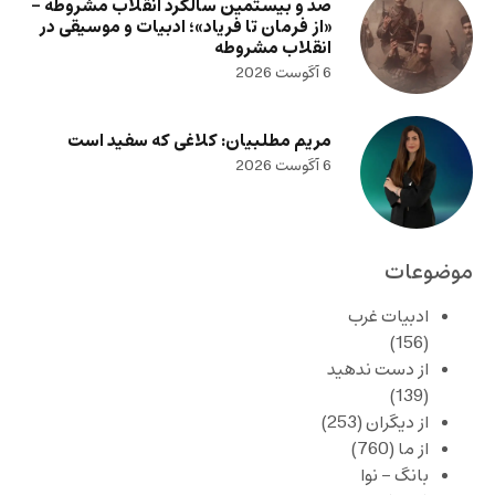
صد و بیستمین سالگرد انقلاب مشروطه –
«از فرمان تا فریاد»؛ ادبیات و موسیقی در
انقلاب مشروطه
6 آگوست 2026
مریم مطلبیان: کلاغی که سفید است
6 آگوست 2026
موضوعات
ادبیات غرب
(156)
از دست ندهید
(139)
از دیگران
(253)
از ما
(760)
بانگ – نوا