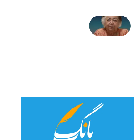
علا خاکی:
«کمانگیر»
– برای
شهرنوش
پارسی
پور،
«شهری
جان»
27 جولای
2026