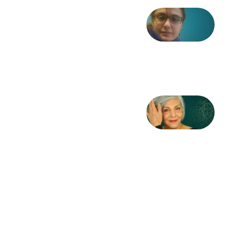
شعری
از آزاده
طاهایی
3 آگوست
2026
کژمیر:
مرگ
به
مثابه
نظام،
سوگ
به
مثابه
تاریخ
31
جولای
2026