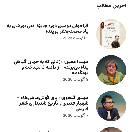
آخرین مطالب
فراخوان دومین دوره جایزه ادبی نورهان به
یاد محمدجعفر پوینده
9 آگوست 2026
مهسا معین: «زنانی که به جهان گیاهی
پناه می‌برند» -از دافنه تا مهدخت و
یونگ‌هه
8 آگوست 2026
مهدی گنجوی:« پای گوش‌ماهی‌ها» –
شهیار قنبری و تاریخ شنیداری شعر
فارسی
7 آگوست 2026