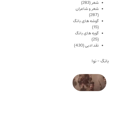
شعر
(283)
شعر و شاعران
(287)
گوشه های بانگ
(15)
گویه های بانگ
(25)
نقد ادبی
(430)
بانگ - نوا
صد و
بیستمین
سالگرد
انقلاب
مشروطه
– «از
فرمان تا