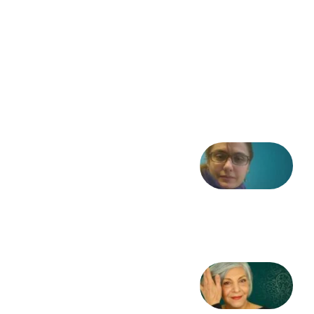
فریاد»؛
ادبیات و
موسیقی
در انقلاب
مشروطه
6 آگوست
2026
شعری
از آزاده
طاهایی
3 آگوست
2026
کژمیر:
مرگ
به