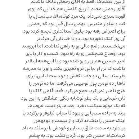
از بین معلم‌ها، فقط به آقای رحمتی علاقه داشت.
آقای رحمتی معلم تاریخ. کله‌ش هم خدایی کم بوی
قورمه‌سبزی نمی‌داد. یک مرد کوتاه‌بالا، میانسال، با
کت و شلوار مندرس. بهمن سال قبل بود که رحمتی
برای اعتراض رفته بود جلوی استانداری تجمع کرده بود.
آن روز کتک نخورده بود. دو تا خیابان آن طرف‌تر
می‌نشستند. وضع مالی رو به راهی نداشت. اما آبرومند
بود. اوضاع هیچکس رو به راه نبود. کسب و کار بابای
امیر حسین هم زیر و رو شده بود و با این‌همه اینقدر
داشت که تن او لباس تر و تمیزی بکند و او را به مدرسه
بفرستد. سالی دو جفت کفش و دو دست لباس. برای
ناهار ده تومن پول توجیبی می‌گرفت اما ده تومن را
خرج ناهار نمی‌کرد. جمع می‌کرد. فقط گاهی کاک یا
نان خرمایی و یک بطر نوشابه رنگی. عشقش به این بود
که یک موتورسیکلت بخرد. بعد می‌توانست غروب‌ها
بزند به جاده سنجابی و برود تا سراب نیلوفر و برگردد یا
اینکه حسن را بنشاند ترک و از بیست و دو بهمن
بیندازد به سمت طاق بستان و خودش را برساند به بام
کرمانشاه. حسن شر بود. گردن‌کلفت بود. به چشم