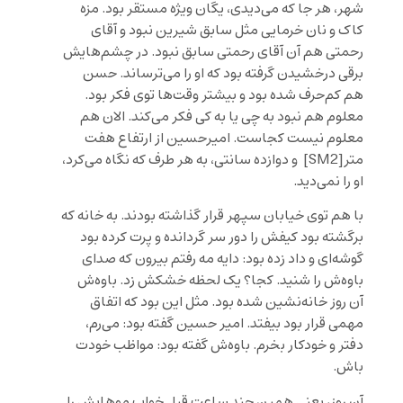
شهر، هر جا که می‌دیدی، یگان ویژه مستقر بود. مزه
کاک و نان خرمایی مثل سابق شیرین نبود و آقای
رحمتی هم آن آقای رحمتی سابق نبود. در چشم‌هایش
برقی درخشیدن گرفته بود که او را می‌ترساند. حسن
هم کم‌حرف شده بود و بیشتر وقت‌ها توی فکر بود.
معلوم هم نبود به چی یا به کی فکر می‌کند. الان هم
معلوم نیست کجاست. امیرحسین از ارتفاع هفت
متر
[SM2]
و دوازده سانتی، به هر طرف که نگاه می‌کرد،
او را نمی‌دید.
با هم توی خیابان سپهر قرار گذاشته بودند. به خانه که
برگشته بود کیفش را دور سر گردانده و پرت کرده بود
گوشه‌ای و داد زده بود: دایه مه رفتم بیرون که صدای
باوه‌ش را شنید. کجا؟ یک لحظه خشکش زد. باوه‌‌ش
آن روز خانه‌نشین شده بود. مثل این بود که اتفاق
مهمی قرار بود بیفتد. امیر حسین گفته بود: می‌رم،
دفتر و خودکار بخرم. باوه‌ش گفته بود: مواظب خودت
باش.
آن روز، یعنی همین چند ساعت قبل خواب موهایش را