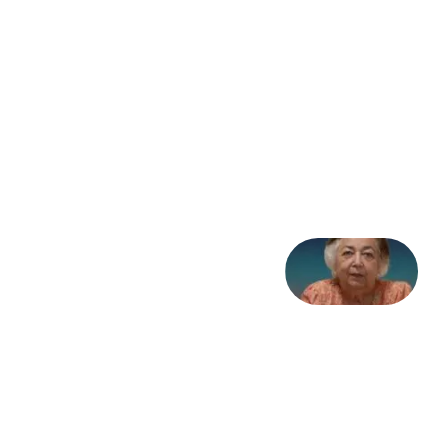
مثابه
نظام،
سوگ
به
مثابه
تاریخ
31
جولای
2026
علا خاکی:
«کمانگیر»
– برای
شهرنوش
پارسی
پور،
«شهری
جان»
27 جولای