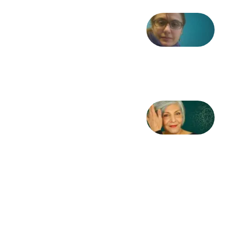
شعری
از آزاده
طاهایی
3 آگوست
2026
کژمیر:
مرگ
به
مثابه
نظام،
سوگ
به
مثابه
تاریخ
31
جولای
2026