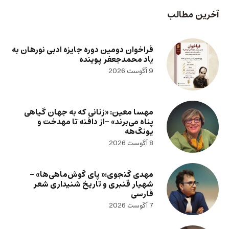
آخرین مطالب
فراخوان دومین دوره جایزه ادبی نورهان به
یاد محمدجعفر پوینده
9 آگوست 2026
مهسا معین: «زنانی که به جهان گیاهی
پناه می‌برند» -از دافنه تا مهدخت و
یونگ‌هه
8 آگوست 2026
مهدی گنجوی:« پای گوش‌ماهی‌ها» –
شهیار قنبری و تاریخ شنیداری شعر
فارسی
7 آگوست 2026