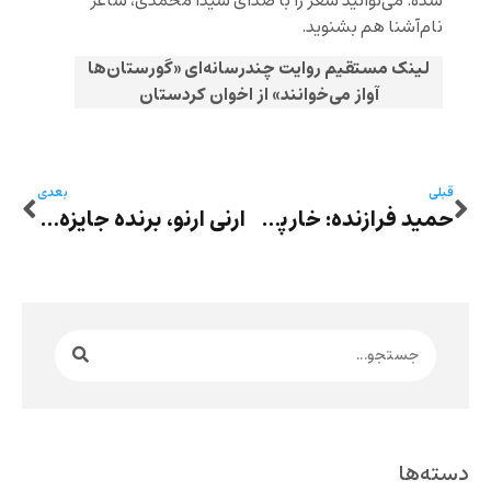
شده. می‌‌توانید شعر را با صدای شیدا محمدی، شاعر
نام‌آشنا هم بشنوید.
لینک مستقیم روایت چندرسانه‌ای «گورستان‌ها
آواز می‌خوانند» از اخوان کردستان
قبلی
بعدی
حمید فرازنده: خارپشتی لای چرخ پریشیده زبان
ارنی ارنو، برنده جایزه نوبل ادبیات: زنان ایرانی علیه کهنه ترین شکل قدرت مردانه قیام کرده‌اند
دسته‌ها