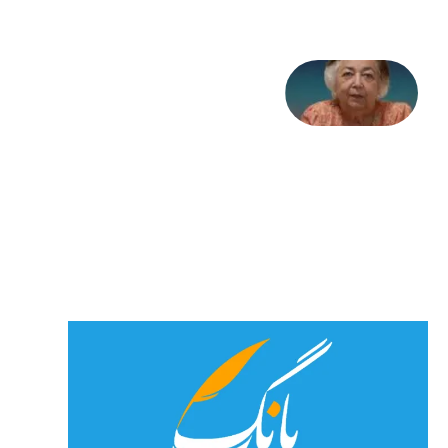
علا خاکی:
«کمانگیر»
– برای
شهرنوش
پارسی
پور،
«شهری
جان»
27 جولای
2026