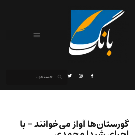
گورستان‌ها آواز می‌خو‌انند – با
اجرای شیدا محمدی