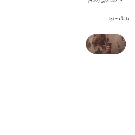
نقد ادبی
(430)
بانگ - نوا
صد و
بیستمین
سالگرد
انقلاب
مشروطه
– «از
فرمان تا
فریاد»؛
ادبیات و
موسیقی
در انقلاب
مشروطه
6 آگوست
2026