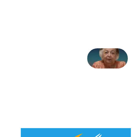
به
مثابه
تاریخ
31
جولای
2026
علا خاکی:
«کمانگیر»
– برای
شهرنوش
پارسی
پور،
«شهری
جان»
27 جولای
2026