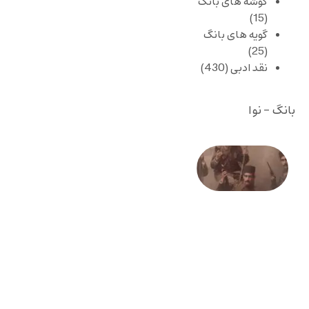
گوشه های بانگ
(15)
گویه های بانگ
(25)
نقد ادبی
(430)
بانگ - نوا
صد و
بیستمین
سالگرد
انقلاب
مشروطه
– «از
فرمان تا
فریاد»؛
ادبیات و
موسیقی