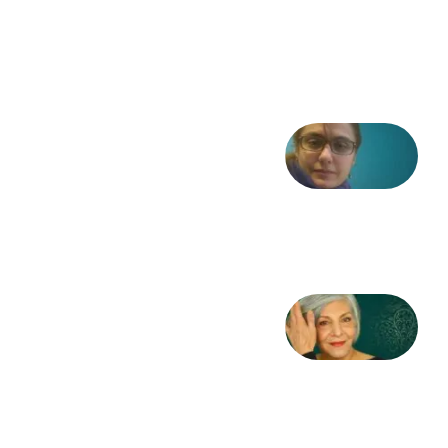
در انقلاب
مشروطه
6 آگوست
2026
شعری
از آزاده
طاهایی
3 آگوست
2026
کژمیر:
مرگ
به
مثابه
نظام،
سوگ