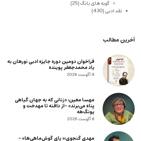
گویه های بانگ
(25)
نقد ادبی
(430)
آخرین مطالب
فراخوان دومین دوره جایزه ادبی نورهان به
یاد محمدجعفر پوینده
9 آگوست 2026
مهسا معین: «زنانی که به جهان گیاهی
پناه می‌برند» -از دافنه تا مهدخت و
یونگ‌هه
8 آگوست 2026
مهدی گنجوی:« پای گوش‌ماهی‌ها» –