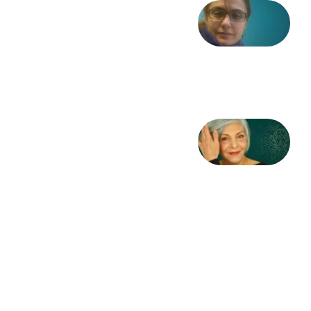
شعری
از آزاده
طاهایی
3 آگوست
2026
کژمیر:
مرگ
به
مثابه
نظام،
سوگ
به
مثابه
تاریخ
31
جولای
2026