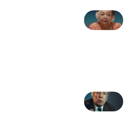
علا خاکی:
«کمانگیر»
– برای
شهرنوش
پارسی
پور،
«شهری
جان»
27 جولای
2026
آوا و
نوا:
بورخس
و
خداوند
23 جولای