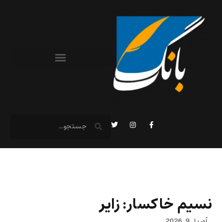
نسیم خاکسار: زایر
آوریل 9, 2026