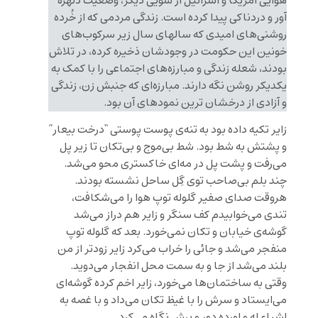
هوایی آمریکا و اسرائیل از سویی دیگر، وضعیت دلهره
آور و دردناکی پیدا کرده است. زندگی مردمی که از خُرده
روشنی‌های امیدی که سالهای سال زیر سرکوب‌های
خونین این حکومت در وجودشان ذخیره کرده، در تلاش
بودند، شعله زندگی و مبارزه‌های اجتماعی را با کمک به
یکدیکر روشن نگه دارند. مبارزه‌ای که جنبش زن، زندگی
و آزادی از درخشان ترین نمودهای آن بود.
زایر تکیه داده بود به تنه‌ی پوست پوستی “درخت بیعار”
و پشتش به شط بود. شط بی‌موج و بی‌تکان تا زیر پل
می‌رفت و پشت پل در مه‌ای خاکستری محو می‌شد.
چند بلم بی‌صاحب توی گِل ساحل نشسته بودند.
هروقت صدای صفیر گلوله توپ هوا را می‌شکافت،
تندی می‌خوابیدم کف سنگر و زایر هم دراز می‌شد
گوشه‌ی خیابان و تکان نمی‌خورد. بعد که گلوله توپ
منفجر می‌شد و جائی را خراب می‌کرد زایر زودتر از من
بلند می‌شد از جا و به سمت محل انفجار می‌دوید.
وقتی به ساختمان‌ها می‌خورد، زایر اخم کرده گوشه‌ای
می‌ایستاد و سرش را با غیظ تکان می‌داد و با غصه به
اشیاء له و لورده دور و برش نگاه می‌کرد.