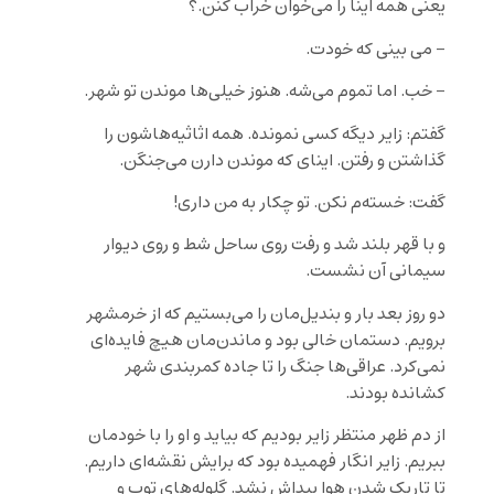
یعنی همه اینا را می‌خوان خراب کنن.؟
– می بینی که خودت.
– خب. اما تموم می‌شه. هنوز خیلی‌ها موندن تو شهر.
گفتم: زایر دیگه کسی نمونده. همه اثاثیه‌هاشون را
گذاشتن و رفتن. اینای که موندن دارن می‌جنگن.
گفت: خسته‌م نکن. تو چکار به من داری!
و با قهر بلند شد و رفت روی ساحل شط و روی دیوار
سیمانی آن نشست.
دو روز بعد بار و بندیل‌مان را می‌بستیم که از خرمشهر
برویم. دستمان خالی بود و ماندن‌مان هیچ فایده‌ای
نمی‌کرد. عراقی‌ها جنگ را تا جاده کمربندی شهر
کشانده بودند.
از دم ظهر منتظر زایر بودیم که بیاید و او را با خودمان
ببریم. زایر انگار فهمیده بود که برایش نقشه‌ای داریم.
تا تاریک شدن هوا پیداش نشد. گلوله‌های توپ و