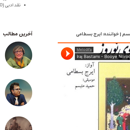
نقد ادبی
(430)
آخرین مطالب
سم | خواننده: ایرج بسطامی