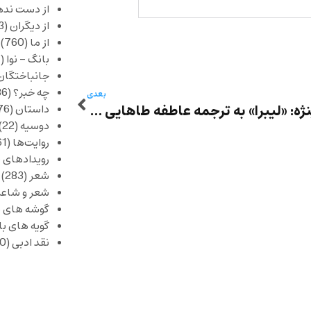
از دست نده
از دیگران
(253)
از ما
(760)
بانگ – نوا
(357)
جانباختگان
چه خبر؟
(1,086)
بعدی
روبر پنژه: «لیبرا» به ترجمه عاطفه طاهایی – بخش پانزدهم
داستان
(376)
دوسیه
(22)
روایت‌ها
(61)
رویدادهای 
شعر
(283)
شعر و شاعر
گوشه های ب
گویه های ب
نقد ادبی
(430)