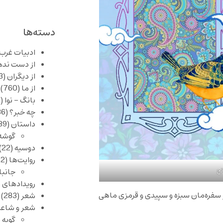
دسته‌ها
ادبیات غرب
از دست نده
از دیگران
(253)
از ما
(760)
بانگ – نوا
(357)
چه خبر؟
(1,086)
داستان
(389)
گوشه
دوسیه
(22)
روایت‌ها
(62)
تح
جانبا
رویدادهای 
ر سفره‌مان سبزه و سپیدی و قرمزی ماهی
شعر
(283)
شعر و شاعر
گویه 