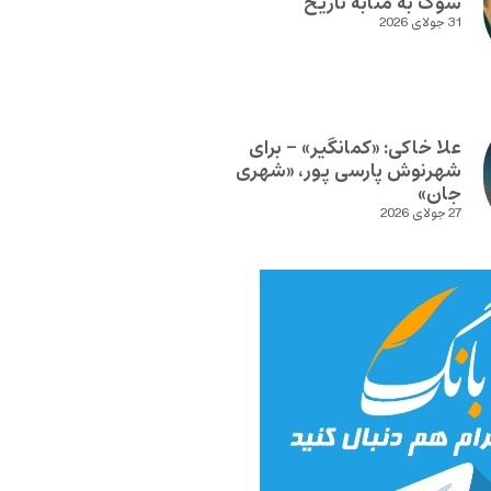
سوگ به مثابه تاریخ
31 جولای 2026
علا خاکی: «کمانگیر» – برای
شهرنوش پارسی پور، «شهری
جان»
27 جولای 2026