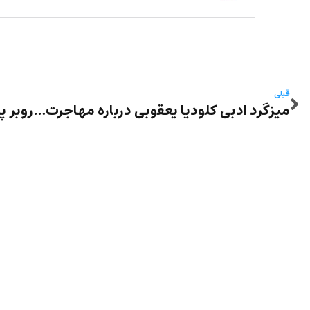
قبلی
میزگرد ادبی کلودیا یعقوبی درباره مهاجرت و جنسیت بر اساس داستانی از باهار مومنی