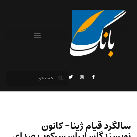
سالگرد قیام ژینا- کانون
نویسندگان ایران سرکوب صدای