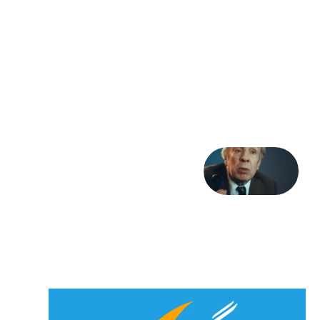
– برای
شهرنوش
پارسی
پور،
«شهری
جان»
27 جولای
2026
آوا و
نوا:
بورخس
و
خداوند
23 جولای
2026