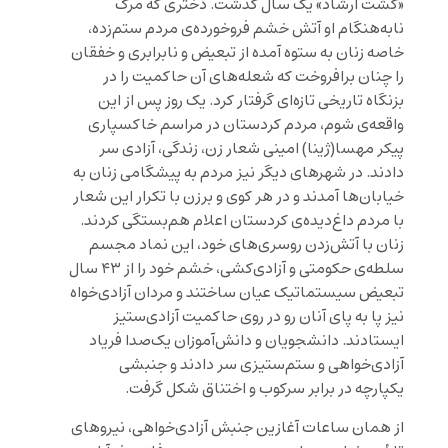
«گشت ارشاد» یک ‌سال گذشت. دختری که مرگ
نا‌به‌هنگام او آتش خشم فروخورده‌ی مردم ستم‌زده،
خاصه زنان به ستوه آمده از تبعیض و نابرابری و خفقان
را چنان برافروخت که شعله‌های آن حاکمیت را در
بزنگاه تاریخی تازه‌ای گرفتار کرد. یک روز پس از این
واقعه‌ی شوم، مردم کردستان در مراسم خاکسپاری
پیکر مهسا(ژینا) امینی شعار زن، زندگی، آزادی سر
دادند. در شهرهای دیگر نیز مردم به پیشگامی زنان به
خیابان‌ها آمدند و در هر کوی و برزن با تکرار این شعار
با مردم داغ‌دیده‌ی کردستان اعلام هم‌بستگی کردند.
زنان با آتش‌زدن روسری‌های خود، این نماد مجسم
سلطه‌ی حکومتی و آزادی‌کشی، خشم خود را از ۴۳ سال
تبعیض سیستماتیک عیان ساختند و مردان آزادی‌خواه
نیز پا به پای آنان رو در روی حاکمیت آزادی‌ستیز
ایستادند. دانشجویان و دانش‌آموزان یک‌صدا فریاد
آزادی‌خواهی و ستم‌ستیزی سر دادند و جنبشی
یکپارچه در برابر سرکوب و اختناق شکل گرفت.
از همان ساعات آغازین جنبش آزادی‌خواهی، نیروهای