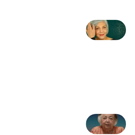
2026
کژمیر:
مرگ
به
مثابه
نظام،
سوگ
به
مثابه
تاریخ
31
جولای
2026
علا خاکی:
«کمانگیر»