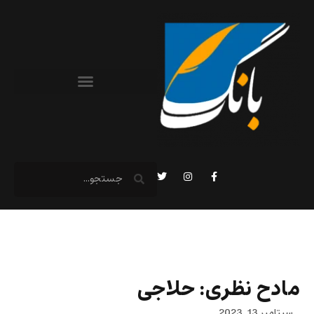
مادح نظری: حلاجی
سپتامبر 13, 2023