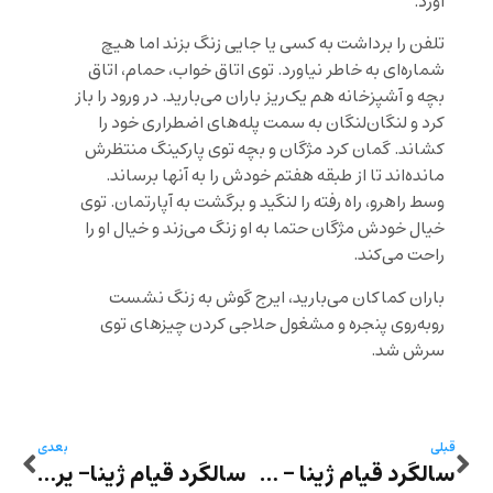
آورد.
تلفن را برداشت به کسی یا جایی زنگ بزند اما هیچ
شماره‌ای به خاطر نیاورد. توی اتاق خواب، حمام، اتاق
بچه و آشپزخانه هم یک‌ریز باران می‌بارید. در ورود را باز
کرد و لنگان‌لنگان به سمت پله‌های اضطراری خود را
کشاند. گمان کرد مژگان و بچه توی پارکینگ منتظرش
مانده‌اند تا از طبقه هفتم خودش را به آنها برساند.
وسط راهرو، راه رفته را لنگید و برگشت به آپارتمان. توی
خیال خودش مژگان حتما به او زنگ می‌زند و خیال او را
راحت می‌کند.
باران کماکان می‌بارید، ایرج گوش به زنگ نشست
روبه‌روی پنجره و مشغول حلاجی کردن چیزهای توی
سرش شد.
قبلی
بعدی
سالگرد قیام ژینا – حسن حسام: در چنبره هراس!
سالگرد قیام ژینا- یراحی: اتفاقات بدتری هم بیفتد پاش هستم