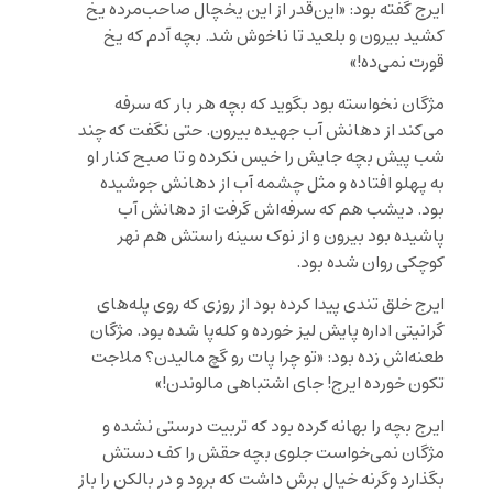
ایرج گفته بود: «این‌قدر ‌از این یخچال صاحب‌مرده یخ
کشید بیرون و بلعید تا ناخوش شد. بچه آدم که یخ
قورت نمی‌ده!»
مژگان نخواسته بود بگوید که بچه هر بار که سرفه
می‌کند از دهانش آب جهیده بیرون. حتی نگفت که چند
شب پیش بچه جایش را خیس نکرده و تا صبح کنار او
به پهلو افتاده و مثل چشمه آب از دهانش جوشیده
بود. دیشب هم که سرفه‌اش گرفت از دهانش آب
پاشیده بود بیرون و از نوک سینه‌ راستش هم نهر
کوچکی روان شده بود.
ایرج خلق تندی پیدا کرده بود از روزی که روی پله‌های
گرانیتی اداره پایش لیز خورده و کله‌پا شده بود. مژگان
طعنه‌اش زده بود: «تو چرا پات رو گچ مالیدن؟ ملاجت
تکون خورده ایرج! جای اشتباهی مالوندن!»
ایرج بچه را بهانه کرده بود که تربیت درستی نشده و
مژگان نمی‌خواست جلوی بچه حقش را کف دستش
بگذارد وگرنه خیال برش داشت که برود و در بالکن را باز