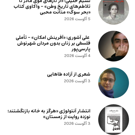
نسیم خلیلی: «از تارهای موی مادر تا
تلاطم‌های تاریخ وطن» – واکاوی کتاب
«بحر سوگ» متانت محبی
5 آگوست 2026
علی آشوری: «آفرینش امکان» – تأملی
فلسفی بر زنان بدون مردان شهرنوش
پارسی‌پور
4 آگوست 2026
شعری از آزاده طاهایی
3 آگوست 2026
انتشار آنتولوژی «هرگز به خانه بازنگشتند؛
نوزده روایت از زمستان»
3 آگوست 2026