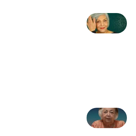
کژمیر:
مرگ
به
مثابه
نظام،
سوگ
به
مثابه
تاریخ
31
جولای
2026
علا خاکی:
«کمانگیر»
– برای