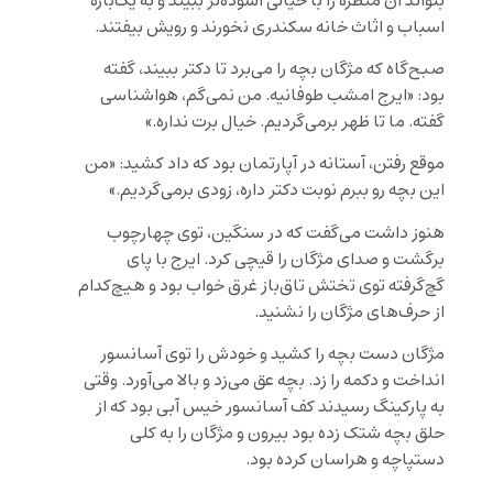
بتواند آن منظره را با خیالی آسوده‌تر ببیند و به یک‌باره
اسباب و اثاث خانه سکندری نخورند و رویش بیفتند.
صبح‌گاه که مژگان بچه‌ را می‌برد تا دکتر ببیند، گفته
بود: «ایرج امشب طوفانیه. من نمی‌گم، هواشناسی
گفته. ما تا ظهر برمی‌گردیم. خیال برت نداره.»
موقع رفتن، آستانه در آپارتمان بود که داد کشید: «من
این بچه رو ببرم نوبت دکتر داره، زودی برمی‌گردیم.»
هنوز داشت می‌گفت که در سنگین، توی چهارچوب
برگشت و صدای مژگان را قیچی کرد. ایرج با پای
گچ‌گرفته توی تختش تاق‌باز غرق خواب بود و هیچ‌کدام
از حرف‌های مژگان را نشنید.
مژگان دست بچه را کشید و خودش را توی آسانسور
انداخت و دکمه را زد. بچه عق می‌زد و بالا می‌آورد. وقتی
به پارکینگ رسیدند کف آسانسور خیس آبی بود که از
حلق بچه شتک زده بود بیرون و مژگان را به کلی
دستپاچه و هراسان کرده بود.