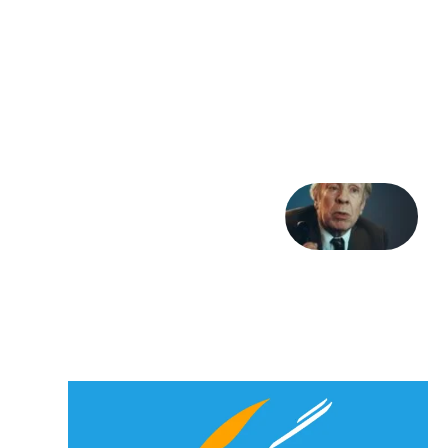
شهرنوش
پارسی
پور،
«شهری
جان»
27 جولای
2026
آوا و
نوا:
بورخس
و
خداوند
23 جولای
2026