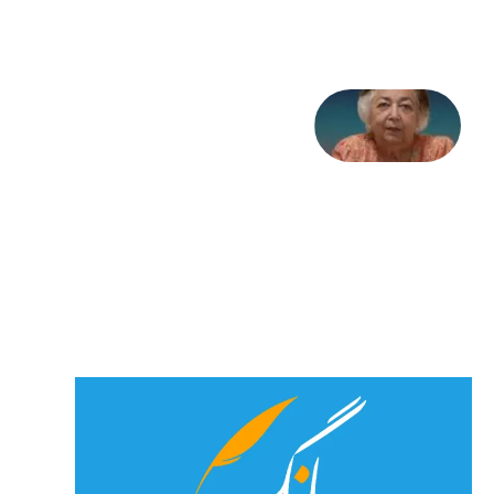
2026
علا خاکی:
«کمانگیر»
– برای
شهرنوش
پارسی
پور،
«شهری
جان»
27 جولای
2026