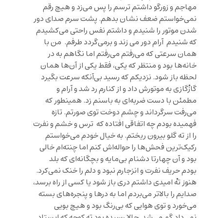
مهاجم و زورگو داشتم ترسم را پس می‌زد و هیچ رقم
نمی‌خواستم ضعف نشان بدهم. پشت سرم صدای دور
شدن موتور را شنیدم و داشتم نفس راحتی می‌کشیدم
که شنیدم آرام دور می زند و برمی‌گردد طرفم. من با
همان سرعتی که می‌رفتم می‌رفتم اما نگاهم به در
خانه‌ها بود و منتظر که یکی، فقط یکی از آن‌ها همان
لحظه باز شود. نزدیکم که رسید بی‌آنکه سرعت بگیرد
گازْگازی به موتورش داد و از کنارم رد شد و آرام و
مطمئن با دست ضربه‌ای به باسنم زد. همینطور که
می‌رفت سرگرداند و چشم دوخت توی صورتم. تازه
فهمیده بودم چه اتفاقی افتاده که ترس و خشم و نفرت
را از ته گلو بیرون ریختم. به خیال خودم می‌خواستم
رکیک‌ترین فحش‌ها را حواله‌اش کنم اما چنته‌ام خالی
بود و آن چهارتا دشنام بی‌مایه و بچگانه‌ای که بلد
بودم حریف نفرت و انزجارم نبود و دلم را خنک نمی‌کرد.
هنوز تهْ امیدی داشتم دری باز شود یا کسی از راه برسد،
صدایم را بالاتر می‌بردم اما به درها و پنجره‌های بسته
می‌خورد و توی هوایی که بی‌رنگ بود و هیچ بویی
نمی‌داد گم می‌شد. حالا رسیده بود ته کوچه که ایستاد.