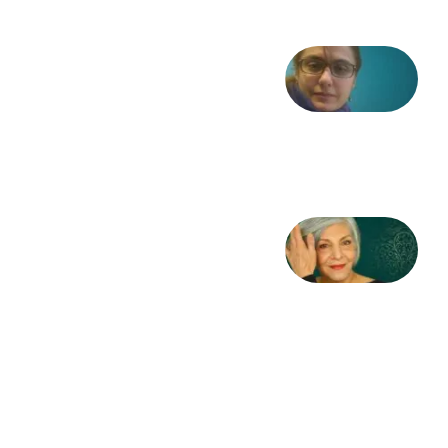
شعری
از آزاده
طاهایی
3 آگوست
2026
کژمیر:
مرگ
به
مثابه
نظام،
سوگ
به
مثابه
تاریخ
31
جولای