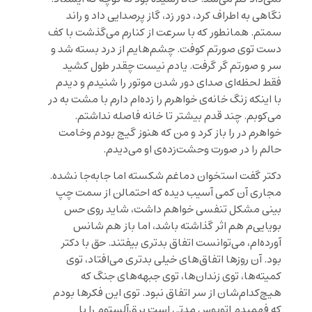
نگاهی به اطراف کرد، دور زد، گاز پرصدایی داد و راند
سمتم. همانطور که با سرعت از کنارم می‌گذشت با کف
دست توی صورتم کوفت. چشم‌هایم از درد بسته شد و
سر و صورتم گر گرفت. یادم نیست چقدر طول کشید
فقط لحظه‌ای صدای دور شدن موتور را شنیدم و دیدم
با اینکه زنگ خانه‌ی خواهرم را زده‌ام دارم با مشت به در‌
می‌کوبم. چند قدم بیشتر تا خانه‌ فاصله نداشتم.
خواهرم در را باز کرد و من که هنوز گیج بودم وخامت
حالم را در صورت وحشت‌زده‌‌ی او می‌دیدم.
دکتر گفت استخوان دماغم شکسته اما جابه‌جا نشده.
مجاری آن کمی آسیب دیده که احتمالن از سمت چپ
بینی مشکل تنفسی خواهم داشت، شاید روی حس
بویایی‌م هم اثر گذاشته باشد، اما باز هم شانس
آورده‌ام، می‌توانست اتفاق بدتری بیفتند. حق با دکتر
بود. آن روزها اتفاق‌های خیلی بدتری می‌افتاد، توی
کمیته‌ها، توی زندان‌ها، توی جبهه‌های جنگ که
هیچ‌کدام‌شان از سر اتفاق نبود. توی این فکرها بودم
که فهمیدم اتوبوس مدتی است برق‌آلستوم را با