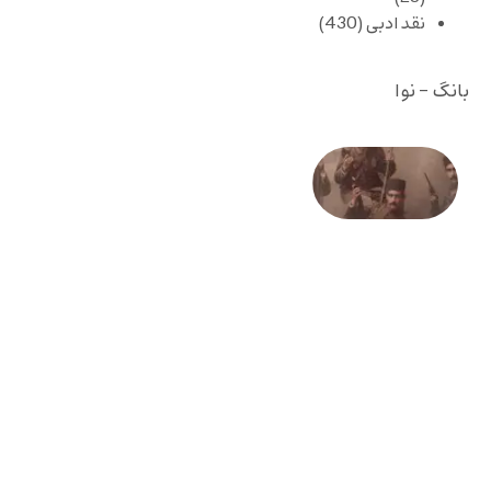
نقد ادبی
(430)
بانگ - نوا
صد و
بیستمین
سالگرد
انقلاب
مشروطه
– «از
فرمان تا
فریاد»؛
ادبیات و
موسیقی
در انقلاب
مشروطه
6 آگوست
2026