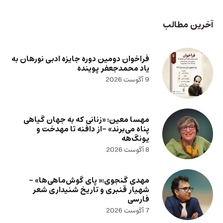
آخرین مطالب
فراخوان دومین دوره جایزه ادبی نورهان به
یاد محمدجعفر پوینده
9 آگوست 2026
مهسا معین: «زنانی که به جهان گیاهی
پناه می‌برند» -از دافنه تا مهدخت و
یونگ‌هه
8 آگوست 2026
مهدی گنجوی:« پای گوش‌ماهی‌ها» –
شهیار قنبری و تاریخ شنیداری شعر
فارسی
7 آگوست 2026