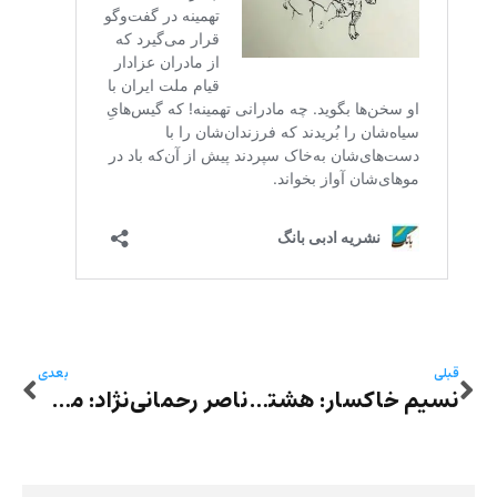
قبلی
بعدی
نسیم خاکسار: هشتادسالگی محسن یلفانی
ناصر رحمانی‌نژاد: محسن یلفانی عزیز، ۸۰ سالگی‌ات مبارک!