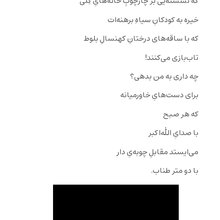
که نشسته‌یی بر چارچوبِ خانه‌‌هایِ گِلی
خیره به کودکانِ سیاهِ برهنه‌ات
که با ساقه‌‌های درختانِ کهنسالِ بلوط
تاب‌بازی می‌کنند!
چه داری به من بدهی؟
برای دست‌هایِ خاورمیانه
که هر صبح
با صدایِ الله‌اکبر
می‌ایستد مقابلِ چوبه‌یِ دار
با دو متر طناب.