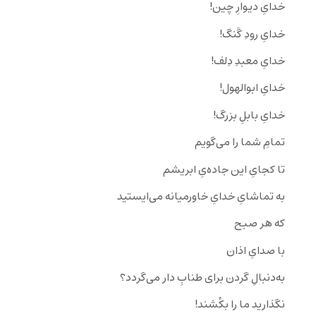
خدایِ دیوارِ چین!
خدایِ رودِ گَنگ!
خدایِ معبدِ دِلف!
خدایِ ابوالهول!
خدایِ بابلِ بزرگ!
تمامِ شما را می‌گویم
تا کجایِ این جاده‌یِ ابریشم
به تماشایِ خدایِ خاورمیانه می‌ایستید
که هر صبح
با صدایِ اذان
به‌دنبالِ گردن برای طناب‌ِ دار می‌گردد؟
نگذارید ما را بکُشند!