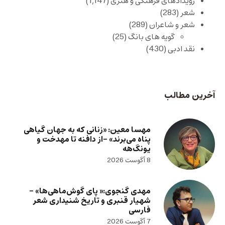
رویدادهای فرهنگی و هنری
(1,147)
شعر
(283)
شعر و شاعران
(289)
گویه های بانگ
(25)
نقد ادبی
(430)
آخرین مطالب
مهسا معین: «زنانی که به جهان گیاهی
پناه می‌برند» -از دافنه تا مهدخت و
یونگ‌هه
8 آگوست 2026
مهدی گنجوی:« پای گوش‌ماهی‌ها» –
شهیار قنبری و تاریخ شنیداری شعر
فارسی
7 آگوست 2026