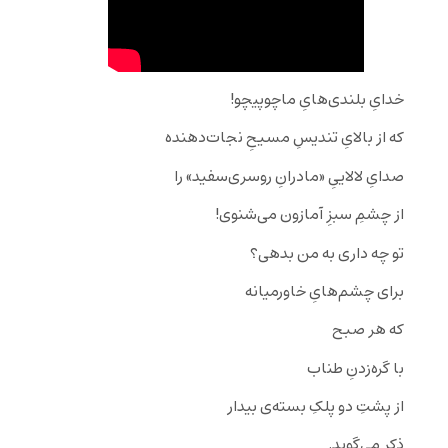
خدایِ بلندی‌هایِ ماچوپیچو!
که از بالایِ تندیسِ مسیحِ نجات‌دهنده
صدایِ لالاییِ «مادرانِ روسری‌سفید» را
از چشمِ سبزِ آمازون می‌شنوی!
تو چه داری به من بدهی؟
برای چشم‌هایِ خاورمیانه
که هر صبح
با گره‌‌‌زدنِ طناب
از پشتِ دو پلکِ بسته‌ی بیدار‌
ذکر می‌گوید.