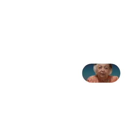
مثابه
نظام،
سوگ
به
مثابه
تاریخ
31
جولای
2026
علا خاکی:
«کمانگیر»
– برای
شهرنوش
پارسی
پور،
«شهری
جان»
27 جولای
2026