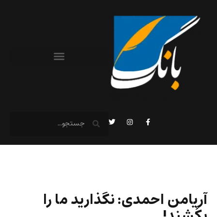
آریامن احمدی: نگذارید ما را
بکُشند!