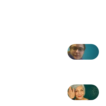
فریاد»؛
ادبیات و
موسیقی
در انقلاب
مشروطه
6 آگوست
2026
شعری
از آزاده
طاهایی
3 آگوست
2026
کژمیر:
مرگ
به