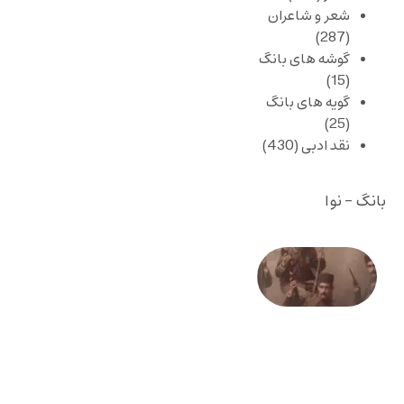
شعر و شاعران
(287)
گوشه های بانگ
(15)
گویه های بانگ
(25)
نقد ادبی
(430)
بانگ - نوا
صد و
بیستمین
سالگرد
انقلاب
مشروطه
– «از
فرمان تا