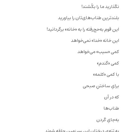
نگذارید ما را بکُشند!
بلندترین طناب‌های‌تان را بیاورید
این قومِ به‌حج‌رفته را به «خانه» برگردانید!
این خانه «خدا» نمی‌خواهد
کمی «سیب» می‌خواهد
کمی «گندم»
با کمی «کلمه»
برایِ ساختنِ صبحی
که در آن
طناب‌ها
به‌جایِ گردن
به تنه‌یِ درختانِ‌ این سرزمین حلقه شوند