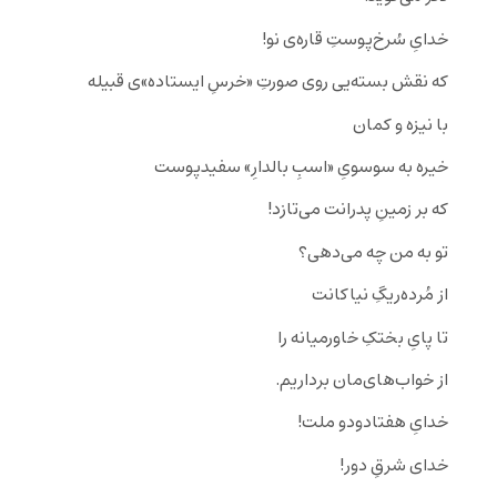
خدایِ سُرخ‌پوستِ قاره‌ی نو!
که نقش بسته‌یی روی صورتِ «خرسِ ایستاده‌»‌ی قبیله
با نیزه و کمان
خیره به سوسویِ «اسب‌ِ بالدارِ» سفیدپوست‌
که بر زمینِ پدرانت می‌تازد‌!
تو به من چه می‌دهی؟
از مُرده‌ریگِ نیاکانت
تا پایِ بختکِ خاورمیانه را
از خواب‌‌های‌مان برداریم.
خدایِ هفتادودو ملت!
خدای شرقِ دور!