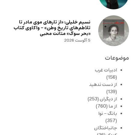
نسیم خلیلی: «از تارهای موی مادر تا
تلاطم‌های تاریخ وطن» – واکاوی کتاب
«بحر سوگ» متانت محبی
5 آگوست 2026
موضوعات
ادبیات غرب
(156)
از دست ندهید
(139)
از دیگران
(253)
از ما
(760)
بانگ – نوا
(357)
جانباختگان