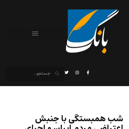
شب همبستگی با جنبش
اعتراضی مردم ایران و اجرای