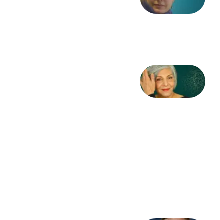
از آزاده
طاهایی
3 آگوست
2026
کژمیر:
مرگ
به
مثابه
نظام،
سوگ
به
مثابه
تاریخ
31
جولای
2026