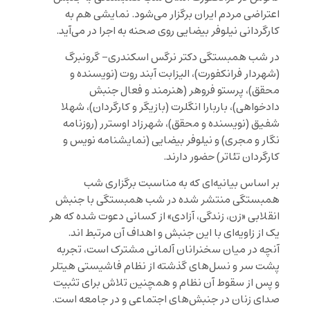
اعتراضی مردم ایران برگزار می‌شود. نمایشی هم به
کارگردانی نیلوفر بیضایی روی صحنه به اجرا در می‌آید.
در شب همبستگی دکتر نرگس اسکندری- گرونبرگ
(شهردار فرانکفورت)، الیزابت آبند روت (نویسنده و
محقق)، پرستو فروهر (هنرمند و فعال جنبش
دادخواهی)، باربارا انگلرت (بازیگر و کارگردان)، شهلا
شفیق (نویسنده و محقق)، شهرزاد اوسترر (روزنامه
نگار و مجری) و نیلوفر بیضایی (نمایشنامه نویس و
کارگردان تئاتر) حضور دارند.
بر اساس بیانیه‌ای که به مناسبت برگزاری شب
همبستگی منتشر شده در شب همبستگی با جنبش
انقلابی «زن، زندگی، آزادی» از کسانی دعوت شده که هر
یک از زاویه‌ای با این جنبش و اهداف آن مرتبط اند.
آنچه در میان سخنرانان آلمانی مشترک است، تجربه‌
پشت سر و نسل‌های گذشته از نظام فاشیستی هیتلر
و پس از سقوط آن نظام و همچنین تلاش برای تثبیت
صدای زنان در جنبش‌های اجتماعی و در جامعه است.