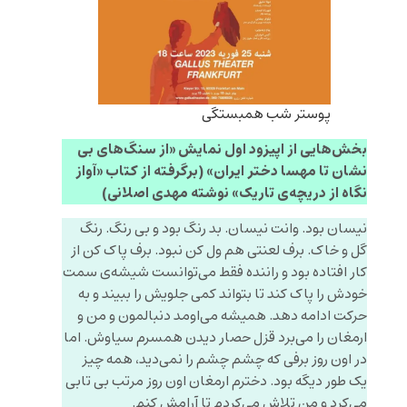
پوستر شب همبستگی
بخش‌هایی از اپیزود اول نمایش «از سنگ‌های بی
نشان تا مهسا دختر ایران» (برگرفته از کتاب «آواز
نگاه از دریچه‌ی تاریک» نوشته مهدی اصلانی)
نیسان بود. وانت نیسان. بد رنگ بود و بی رنگ. رنگ
گل و خاک. برف لعنتی هم ول کن نبود. برف پاک کن از
کار افتاده بود و راننده فقط می‌توانست شیشه‌ی سمت
خودش را پاک کند تا بتواند کمی جلویش را ببیند و به
حرکت ادامه دهد. همیشه می‌اومد دنبالمون و من و
ارمغان را می‌برد قزل حصار دیدن همسرم سیاوش. اما
در اون روز برفی که چشم چشم را نمی‌دید، همه چیز
یک طور دیگه بود. دخترم ارمغان اون روز مرتب بی تابی
می‌کرد و من تلاش می‌کردم تا آرامش کنم.