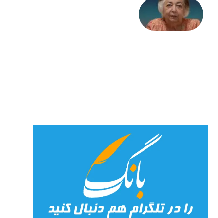
علا خاکی:
«کمانگیر»
– برای
شهرنوش
پارسی
پور،
«شهری
جان»
27 جولای
2026