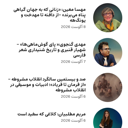
مهسا معین: «زنانی که به جهان گیاهی
پناه می‌برند» -از دافنه تا مهدخت و
یونگ‌هه
8 آگوست 2026
مهدی گنجوی:« پای گوش‌ماهی‌ها» –
شهیار قنبری و تاریخ شنیداری شعر
فارسی
7 آگوست 2026
صد و بیستمین سالگرد انقلاب مشروطه –
«از فرمان تا فریاد»؛ ادبیات و موسیقی در
انقلاب مشروطه
6 آگوست 2026
مریم مطلبیان: کلاغی که سفید است
6 آگوست 2026