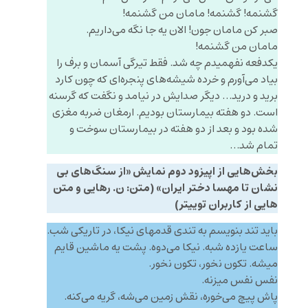
گشنمه! گشنمه! مامان من گشنمه!
صبر کن مامان جون! الان یه جا نگه می‌داریم.
مامان من گشنمه!
یکدفعه نفهمیدم چه شد. فقط تیرگی آسمان و برف را
بیاد می‌آورم و خرده شیشه‌های پنجره‌ای که چون کارد
برید و درید… دیگر صدایش در نیامد و نگفت که گرسنه
است. دو هفته بیمارستان بودیم. ارمغان ضربه مغزی
شده بود و بعد از دو هفته در بیمارستان سوخت و
تمام شد…
بخش‌هایی از اپیزود دوم نمایش «از سنگ‌های بی
نشان تا مهسا دختر ایران» (متن: ن. رهایی و متن
هایی از کاربران توییتر)
باید تند بنویسم به تندی قدمهای نیکا، در تاریکی شب.
ساعت یازده شبه. نیکا می‌دوه. پشت یه ماشین قایم
میشه. تکون نخور، تکون نخور.
نفس نفس میزنه.
پاش پیچ می‌خوره، نقش زمین می‌شه، گریه می‌کنه.