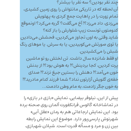
چند نفر بودین؟ سه نفر یا بیشتر؟
آن لحظه که در تاریکی مانتو‌اش را روی زمین کشیدی،
تمام زورت را در پاهایت جمع کردی به پهلویش
می‌زدی، داد می‌زد؟! آخ می‌گفت؟ گریه می‌کرد؟ اونموقع
کدومتون تونست زیپ شلوارش را باز کنه؟
شاید وقتی به اون تجاوز می‌کردین، فحشش می‌دادین
یا توی صورتش می‌کوبیدین، یا به سرش. یا موهای رنگ
شبش را می‌کشیدین.
او فقط شانزده سال داشت. تن لختش رو تو ماشین
پرت کردین، کجا بردینش؟! به هوش بود؟! از بدنش
خون می‌آمد؟! دهنش را بستین جیغ نزند؟! صدای
خفه‌ی گلویش آزارتون نداد؟ شما فرزند کدام مادرید؟!
به خون جگر زادمت، به مام وطن دادمت…
پیش از این، نیلوفر بیضایی، نمایش «بازی در بازی» را
در تماشاخانه گالوس فرانکفورت آلمان روی صحنه برده
بود. این نمایش ارجاعاتی هم به رمان «عقل آبی»
شهرنوش پارسی‌پور دارد. موضوع این نمایش رابطه
بین زن و مرد و مسأله قدرت است. شیلان شهبازی،