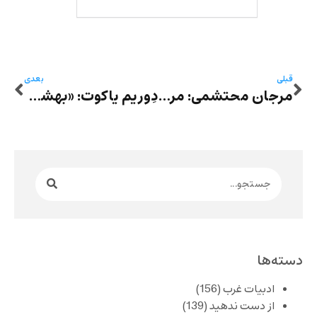
قبلی
بعدی
مرجان محتشمی: مردمان گِل
دِوریم یاکوت: «بهشت اجباری» به ترجمه نفیسه لاله
دسته‌ها
ادبیات غرب
(156)
از دست ندهید
(139)