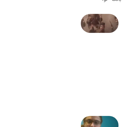
صد و
بیستمین
سالگرد
انقلاب
مشروطه
– «از
فرمان تا
فریاد»؛
ادبیات و
موسیقی
در انقلاب
مشروطه
6 آگوست
2026
شعری