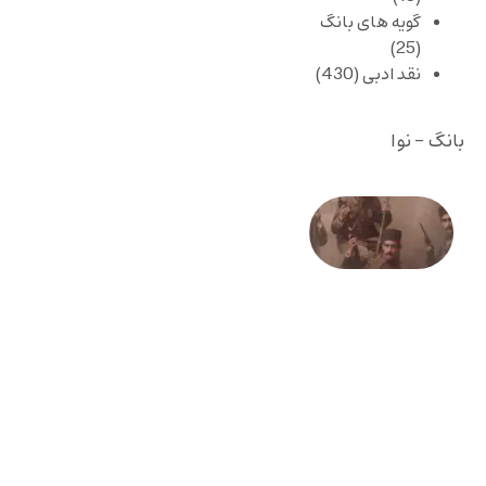
گویه های بانگ
(25)
نقد ادبی
(430)
بانگ - نوا
صد و
بیستمین
سالگرد
انقلاب
مشروطه
– «از
فرمان تا
فریاد»؛
ادبیات و
موسیقی
در انقلاب
مشروطه