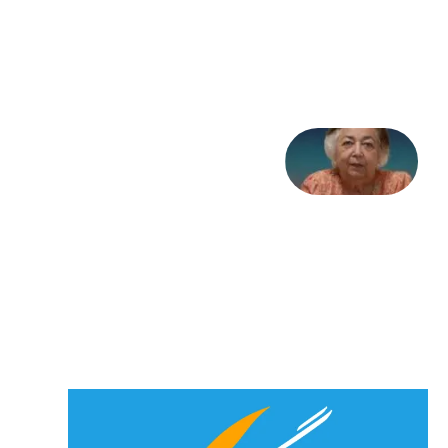
تاریخ
31
جولای
2026
علا خاکی:
«کمانگیر»
– برای
شهرنوش
پارسی
پور،
«شهری
جان»
27 جولای
2026