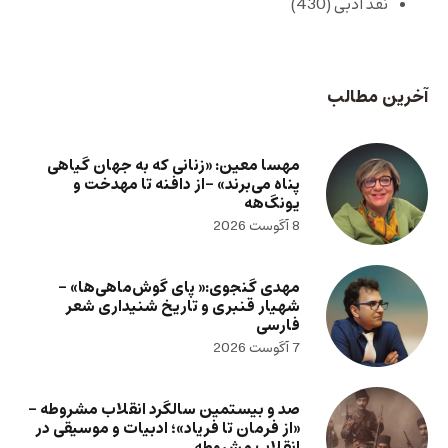
نقد ادبی
(430)
آخرین مطالب
مهسا معین: «زنانی که به جهان گیاهی
پناه می‌برند» -از دافنه تا مهدخت و
یونگ‌هه
8 آگوست 2026
مهدی گنجوی:« پای گوش‌ماهی‌ها» –
شهیار قنبری و تاریخ شنیداری شعر
فارسی
7 آگوست 2026
صد و بیستمین سالگرد انقلاب مشروطه –
«از فرمان تا فریاد»؛ ادبیات و موسیقی در
انقلاب مشروطه