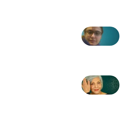
6 آگوست
2026
شعری
از آزاده
طاهایی
3 آگوست
2026
کژمیر:
مرگ
به
مثابه
نظام،
سوگ
به
مثابه