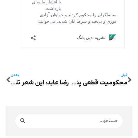
قبلی
بعدی
محکومیت قطعی پنج سال زندان برای آستیاژ حقیقی و امیرمحمد احمدی به خاطر رقص در میدان آزادی
رضا عابد: این شعر تلخ است