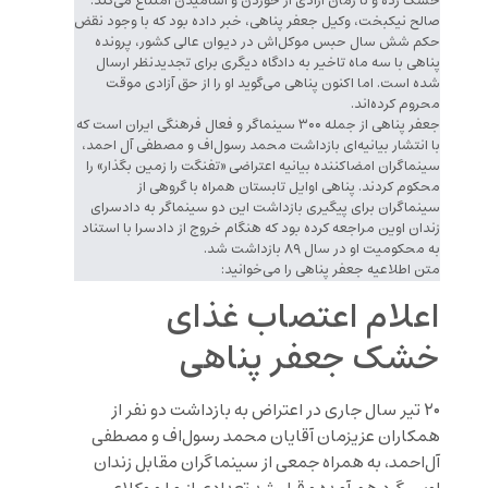
خشک زده و تا زمان آزادی از خوردن و آشامیدن امتناع می‌کند.
صالح نیکبخت، وکیل جعفر پناهی، خبر داده بود که با وجود نقض
حکم شش سال حبس موکل‌‌اش در دیوان عالی کشور، پرونده
پناهی با سه ماه تاخیر به دادگاه دیگری برای تجدیدنظر ارسال
شده است. اما اکنون پناهی می‌گوید او را از حق آزادی موقت
محروم کرده‌اند.
جعفر پناهی از جمله ۳۰۰ سینماگر و فعال فرهنگی ایران است که
با انتشار بیانیه‌ای بازداشت محمد رسول‌اف و مصطفی آل احمد،
سینماگران امضاکننده بیانیه اعتراضی «تفنگت را زمین بگذار» را
محکوم کردند. پناهی اوایل تابستان همراه با گروهی از
سینماگران برای پیگیری بازداشت این دو سینماگر به دادسرای
زندان اوین مراجعه کرده بود که هنگام خروج از دادسرا با استناد
به محکومیت او در سال ۸۹ بازداشت شد.
متن اطلاعیه جعفر پناهی را می‌خوانید:
اعلام اعتصاب غذای
خشک جعفر پناهی
۲۰ تیر سال جاری در اعتراض به بازداشت دو نفر از
همکاران عزیزمان آقایان محمد رسول‌اف و مصطفی
آل‌احمد، به همراه جمعی از سینماگران مقابل زندان