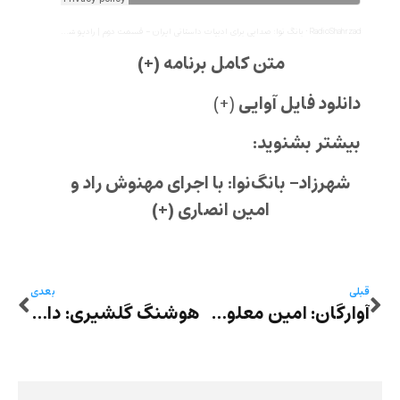
RadioShahrzad
·
بانگ نوا: صدایی برای ادبیات داستانی ایران – قسمت دوم | رادیو شهرزاد
متن کامل برنامه (+)
دانلود فایل آوایی
(+)
بیشتر بشنوید:
شهرزاد- بانگ‌نوا: با اجرای مهنوش راد و
امین انصاری (+)
قبلی
بعدی
آوارگان: امین معلوف به ترجمه کوشیار پارسی – روز یازدهم
هوشنگ گلشیری: داستان طلخند و گو