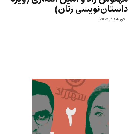
داستان‌نویسی زنان)
فوریه 13, 2021
دومین شماره رادیو شهرزاد در همکاری با «بانگ» به
داستان‌نویسی زنان اختصاص دارد: «مثل من» نوشته
پرتو نوری علا «یکی هست، یکی نیست» مرثا شیرعلی و
سرانجام معرفی رمان «نقشینه» نوشته شیوا شکوری.