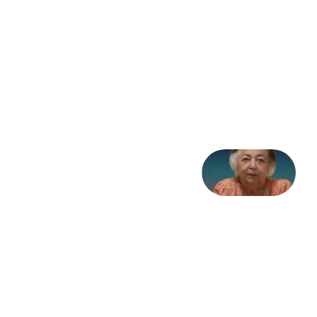
نظام،
سوگ
به
مثابه
تاریخ
31
جولای
2026
علا خاکی:
«کمانگیر»
– برای
شهرنوش
پارسی
پور،
«شهری
جان»
27 جولای
2026