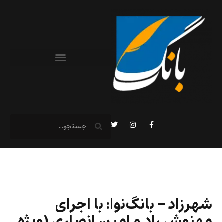
شهرزاد – بانگ‌نوا: با اجرای
مهنوش راد و امین انصاری (ویژه