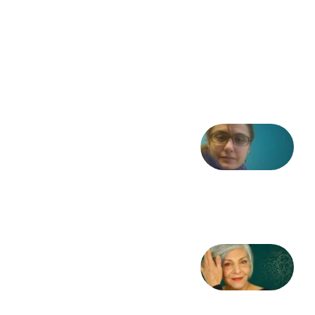
ادبیات و
موسیقی
در انقلاب
مشروطه
6 آگوست
2026
شعری
از آزاده
طاهایی
3 آگوست
2026
کژمیر:
مرگ
به
مثابه