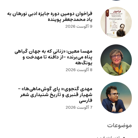
فراخوان دومین دوره جایزه ادبی نورهان به
یاد محمدجعفر پوینده
9 آگوست 2026
مهسا معین: «زنانی که به جهان گیاهی
پناه می‌برند» -از دافنه تا مهدخت و
یونگ‌هه
8 آگوست 2026
مهدی گنجوی:« پای گوش‌ماهی‌ها» –
شهیار قنبری و تاریخ شنیداری شعر
فارسی
7 آگوست 2026
موضوعات