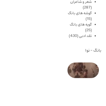
شعر و شاعران
(287)
گوشه های بانگ
(15)
گویه های بانگ
(25)
نقد ادبی
(430)
بانگ - نوا
صد و
بیستمین
سالگرد
انقلاب
مشروطه
– «از
فرمان تا
فریاد»؛