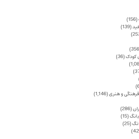
(156)
ید
(139)
 کودک
(36)
فرهنگی و هنری
(1,146)
ان
(286)
انگ
(15)
انگ
(25)