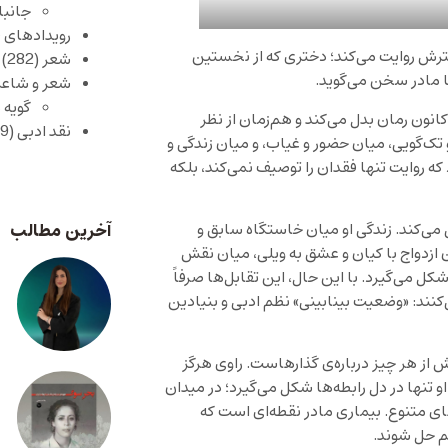
جانبا
رویدادهای 
خترش روایت می‌کند؛ دختری که از نخستین
شعر
(282)
ا مادر سخن می‌گوید.
شعر و شاعر
گویه 
کانون رمان بدل می‌کند و هم‌زمان از نظر
نقد ادبی
(429)
 تک‌گویی، میان حضور و غیاب، و میان زندگی و
ه روایت تنها فقدان را توصیف نمی‌کند، بلکه
آخرین مطالب
 می‌کند. زندگی او میان خاستگاه سابق و
ن ازدواج با کیان و عشق به ویلی، میان نقش
ل می‌گیرد. با این حال، این تقابل‌ها صرفاً
نند: «وضعیت بینابینی» نظم ادبی و بنیادین
ش از هر چیز درباره‌ی گذارهاست. راوی هرگز
و تنها در دل رابطه‌ها شکل می‌گیرد؛ در میدان
 متنوع. بیماری مادر نقطه‌ای است که
هم حل شوند.