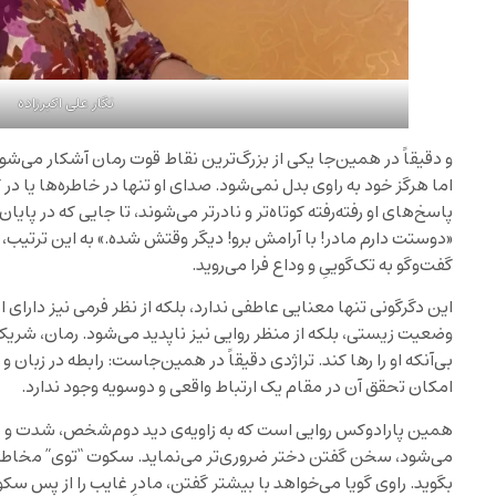
نگار علی اکبرزاده
و دقیقاً در همین‌جا یکی از بزرگ‌ترین نقاط قوت رمان آشکار می‌ش
اما هرگز خود به راوی بدل نمی‌شود. صدای او تنها در خاطره‌ها یا د
پاسخ‌های او رفته‌رفته کوتاه‌تر و نادرتر می‌شوند، تا جایی که در پایا
«دوستت دارم مادر! با آرامش برو! دیگر وقتش شده.» به این ترتیب، رما
گفت‌وگو به تک‌گوییِ و وداع فرا می‌روید.
این دگرگونی تنها معنایی عاطفی ندارد، بلکه از نظر فرمی نیز دارای
وضعیت زیستی، بلکه از منظر روایی نیز ناپدید می‌شود. رمان، شری
بی‌آنکه او را رها کند. تراژدی دقیقاً در همین‌جاست: رابطه در زبان
امکان تحقق آن در مقام یک ارتباط واقعی و دوسویه وجود ندارد.
همین پارادوکس روایی است که به زاویه‌ی دید دوم‌شخص، شدت و ن
می‌شود، سخن گفتن دختر ضروری‌تر می‌نماید. سکوت “توی” مخاطب، 
بگوید. راوی گویا می‌خواهد با بیشتر گفتن، مادرِ غایب را از پس س