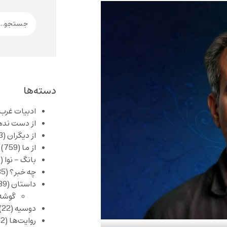
دسته‌ها
ادبیات غرب
از دست نده
از دیگران
(253)
از ما
(759)
بانگ – نوا
(356)
چه خبر؟
(1,085)
داستان
(389)
گوشه
دوسیه
(22)
روایت‌ها
(62)