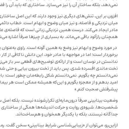
نمی‌دهد، بلکه ساختارِ آن را نیز می‌سازد. ساختاری که باید آن را ف
افزون بر این، تنش‌های دیگری نیز وجود دارند که این اصل ساختاری 
میان نزدیکی و فاصله، و نیز میان وضوح و ابهام است. خطاب دائمی ب
مادر ایجاد می‌کند. درست همین نزدیکی زبانی است که فاصله‌ی عا
همچنان رازآلود باقی می‌ماند. به بسیاری از چیزها صرفاً اشاره می‌ش
در مورد وضوح و ابهام نیز وضع به همین گونه است. راوی به‌عنو
برخوردار است؛ اما در مواجهه با مادر خود، این دانش ناکافی از کار 
ندانستن در نوسان است و از ارائه‌ی توضیح‌های قطعی سر باز می‌زند
تخت ماندی افسرده شدی، پس باید از تخت بیرون بیایی و حتی شده 
نمی‌دانستم چه بگویم. نمی‌دانستم شکل رابطه‌مان چطور است: باید
امید بدهم و از معجزه بگویم و این‌که همیشه ممکن است هر بیمار
پیشرفتش صحبت کنم.»
وضعیت بینابینی صرفاً درون‌مایه‌ای تکرارشونده نیست، بلکه اصل
شخصیت‌ها، شیوه‌ی روایت و حرکت اندیشه‌ها همگی از ساختاری وا
جداگانه نیستند، بلکه با یکدیگر همخوان و هم‌ساخت‌اند.
ازاین‌رو، می‌توان از «زیبایی‌شناسی شرایط بینابینی» سخن گفت. رم