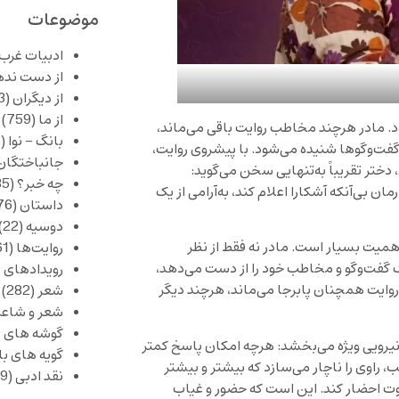
موضوعات
ادبیات غرب
از دست نده
از دیگران
(253)
از ما
(759)
ود. مادر هرچند مخاطب روایت باقی می‌ماند،
بانگ – نوا
(356)
ر گفت‌وگوها شنیده می‌شود. با پیشروی روایت،
جانباختگان
ن، دختر تقریباً به‌تنهایی سخن می‌گوید:
چه خبر؟
(1,085)
ن بی‌آنکه آشکارا اعلام کند، به‌آرامی از یک
داستان
(376)
دوسیه
(22)
 اهمیت بسیار است. مادر نه فقط از نظر
روایت‌ها
(61)
ک گفت‌وگو و مخاطب خود را از دست می‌دهد،
رویدادهای 
 و روایت همچنان پابرجا می‌ماند، هرچند دیگر
شعر
(282)
شعر و شاعر
گوشه های ب
یرویی ویژه می‌بخشد: هرچه امکان پاسخ کمتر
گویه های ب
راوی را ناچار می‌سازد که بیشتر و بیشتر
نقد ادبی
(429)
کوت احضار کند. این است که حضور و غیاب