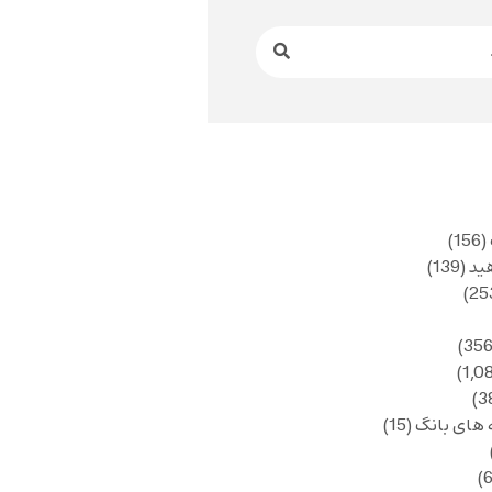
(156)
ید
(139)
 های بانگ
(15)