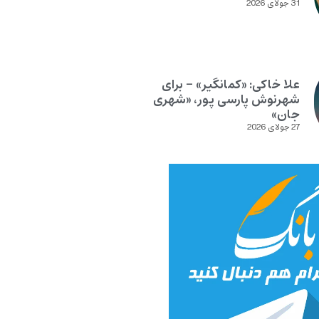
31 جولای 2026
علا خاکی: «کمانگیر» – برای
شهرنوش پارسی پور، «شهری
جان»
27 جولای 2026