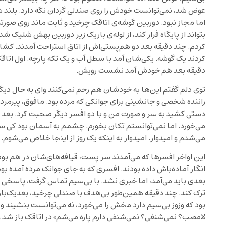
عوض شد، نمی‌توانست خودش را روی صندلی گردان نگه دارد. بلند ش
اما مجاز نبود. دوربین گوشه‌ی اتاقک چرخید و ثابت ماند روی صورت
بتواند از پایگاه فرار کند، از لوله‌ی باریک زیر دوربین بهش شلیک
کردم. چند دقیقه بعد دو هم‌پستی‌اش از اتاق استراحت آمدند. کشان‌ک
کردند یک گوشه. یکی‌شان آمد با سطل آب و یک تکه پارچه. اول اتاقک 
دقیقه بعد هم خودش آمد نشست رویش.
توی دلم گفتم این‌ها به خودشان هم رحم نمی‌کنند وای به حال دیگر
راننده شخصی و جانشینی برای جوانکی که مرده بود. مافوق، پیرمر
دستی کشید به سر و صورت من و با دو افسر دیگر صحبت کرد. بعد دس
می‌خورد. اما نمی‌توانستم تکان بخورم. چشمم به آسمان بود کی سپی
می‌شدم و امیدوار. امیدوار به اینکه یک روز از اینجا خلاص می‌شوم.
این اواخر افسرها که می‌آمدند سر پست، قیافه‌های‌شان در هم بود
انگار آماده‌باش داده بودند. افسری که به جای جوانک مرده آمده ب
بعدی باید می‌آمد، اما خبری نشد. با بی‌سیم تماس گرفت، پاسخی 
ترک کند. چند دقیقه همین‌طور بی‌هدف با صندلی چرخید، بعدیک‌با
بود که وزوز بی‌سیم دارد مخش را می‌خورد، نه می‌توانست بنشیند و 
لامصب؟ نمی‌شنفی؟ نمی‌شنفی دارم پاره می‌شم» در اتاقک باز شد و 