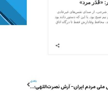
بعدی
خیزش ملی مردم ایران- آرش نصر‌ت‌اللهی: «تعارض، منبع انرژی اعتراض»