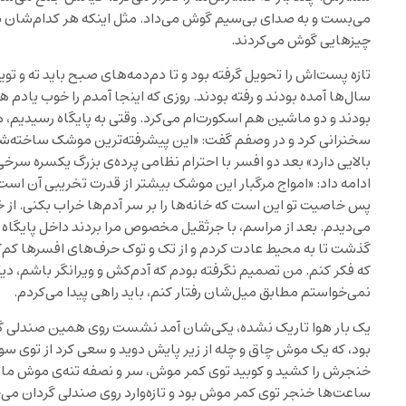
می‌بست و به صدای بی‌سیم گوش می‌داد. مثل اینکه هر کدام‌شان سر 
چیزهایی گوش می‌کردند.
تازه پست‌اش را تحویل گرفته بود و تا دم‌دمه‌های صبح باید ته و تو
سال‌ها آمده بودند و رفته بودند. روزی که اینجا آمدم را خوب یاد
بودند و دو ماشین هم اسکورت‌ام می‌کرد. وقتی به پایگاه رسیدیم، 
سخنرانی کرد و در وصفم گفت: «این پیشرفته‌ترین موشک ساخته‌ش
بالایی دارد» بعد دو افسر با احترام نظامی پرده‌ی بزرگ یکسره سرخی 
ادامه داد: «امواج مرگبار این موشک بیشتر از قدرت تخریبی آن است
پس خاصیت تو این است که خانه‌ها را بر سر آدم‌ها خراب بکنی. از خ
می‌دیدم. بعد از مراسم، با جرثقیل مخصوص مرا بردند داخل پایگاه
گذشت تا به محیط عادت کردم و از تک و توک حرف‌های افسرها کم‌
که فکر کنم. من تصمیم نگرفته بودم که آدم‌کش و ویرانگر باشم، دیگ
نمی‌خواستم مطابق میل‌شان رفتار کنم، باید راهی پیدا می‌کردم.
یک بار هوا تاریک نشده، یکی‌شان آمد نشست روی همین صندلی گر
بود، که یک موش چاق و چله از زیر پایش دوید و سعی کرد از توی سورا
خنجرش را کشید و کوبید توی کمر موش، سر و نصفه تنه‌ی موش ماند 
ساعت‌ها خنجر توی کمر موش بود و تازه‌وارد روی صندلی گردان می‌چرخ