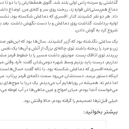
گذاشتی رو سرت» پاس اولی بلند شد، گلوی همقطارش را با دو تا دس
دماغ هم‌پستی‌اش فواره زد، ریخت روی سر و کله‌ی من. اوضاع داش
داد. هر دو نفر کشیدند کنار. افسری که دماغش شکسته بود، نشس
اولیه برداشت، گذاشت روی دماغش و با دست نگهش داشت. بعد با
شروع کرد به گوش دادن.
یک ساعتی نگذشته بود که آژیر کشیدند. سال‌ها بود که این‌طور صدایی
زن و مرد را ریخته باشند توی چاله‌ای بزرگ از آتش و آن‌ها یک نفس
پریدند توی اتاقک پست. مونیتور داشت مسیر را با خطوط قرمز م
نداریم، درست باید بزنیم وسط شهر» دومی‌شان گفت: «آره، وقتی مرد
می‌شه» افسری که دماغش شکسته بود، با ناله گفت: «سال‌هاست،
اینکه دستور برسد، دست‌شان می‌رود سمت دکمه‌ی قرمز پرتاب. مرا 
اما دلم نه. همیشه در رویاهایم آب می‌دیدم. یک دریا با موج‌های ب
می‌خواست آنجا بودم، میان امواج و عین ماهی‌ها در آب غوطه می‌خ
خیلی قبل‌ترها تصمیمم را گرفته بودم، حالا وقتش بود.
بیشتر بخوانید: