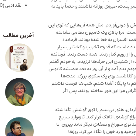
نقد ادبی
(430)
پست، جیره‌ی روزانه داشتند و حتماً باید به
یش را درمی‌آوردم، مثل همه آن‌هایی که توی این
م هست. مرا بالای یک کامیون نظامی نشانده
آخرین مطالب
همه افسران به خط شده بودند. فرمانده
ده ماست که قدرت تخریب و کشتار بسیار
را از رویم کنار زدند، همه دست زدند. فرمانده
» از شنیدن این حرف‌ها لرزیدم، به خودم گفتم
ودم بدم آمد و از آن روز به بعد همیشه کابوس
 و گذاشتند روی یک سکوی بزرگ. مدت‌ها
کم با پایگاه آشنا شدم. شب‌ها فرصت داشتم
رانی مرا این‌طور ساخته بودند. پس اگر
دان، هنوز بی‌سیم را توی گوشش نگذاشته
خ گوشه‌ی اتاقک فرار کند. تازه‌وارد سریع
توی سوراخ و نصفه‌ی دیگر ماند بیرون. تا
ید و رد خون را نگاه می‌کرد. روزها