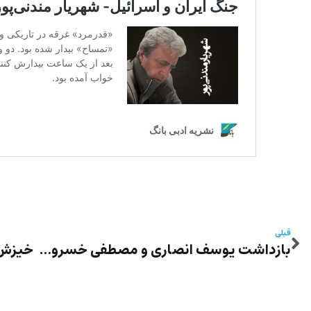
قبلی
بازداشت یوسف انصاری و مصطفی خسروی بابادی در مراسم سالگرد بکتاش آبتین