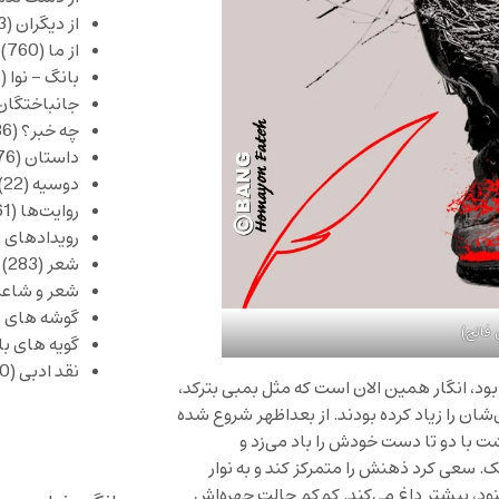
از دیگران
(253)
از ما
(760)
بانگ – نوا
(357)
جانباختگان
چه خبر؟
(1,086)
داستان
(376)
دوسیه
(22)
روایت‌ها
(61)
رویدادهای 
شعر
(283)
شعر و شاعر
گوشه های ب
فاتح)
گویه های ب
نقد ادبی
(430)
ود، انگار همین الان است که مثل بمبی بترکد،
ن را زیاد کرده بودند. از بعداظهر شروع شده
ت با دو تا دست خودش را باد می‌زد و
 سعی کرد ذهنش را متمرکز کند و به نوار
ود، بیشتر داغ می‌کند. کم‌کم حالت چهره‌اش