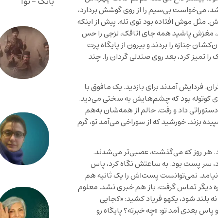
بانگ - نوا
د، می‌خواست بی‌سیم را از روی گوشش بردارد،
ش. مثل موش افتاده بود توی تله. پیش از اینکه
 شد، مغزش پاشید همه جای اتاقک، لزجی را حس
شان جنازه را بردند و بیرون از پایگاه پرت
را تمیز کرد، بعد روی صندلی گردان را. چند
ان. فردایش آمدند برای بازدید. یک مافوق با
دی کوتوله بود که چشم‌هایش به سختی می‌دید.
توراتی داد و رفت. حالم از همه‌شان به‌هم
ده بزند. خورشید که از سوراخی می‌آمد تو، گرم
. هر روز که می‌گذشت، عصبی‌تر می‌شدند.
ود، سر پست بود. به ساعتش نگاه کرد، پاس
نیامد. نمی‌توانست پست‌اش را یک ثانیه هم
ره دیگر تماس گرفت، باز هم خبری نشد. معلوم
نه بلند شود، یکهو فریاد کشید: «کجایی
پاس بعدی آمد تو: «چه خبرته؟ پایگاه رو