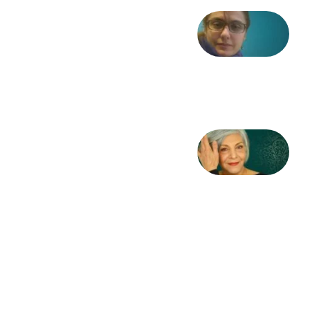
شعری
از آزاده
طاهایی
3 آگوست
2026
کژمیر:
مرگ
به
مثابه
نظام،
سوگ
به
مثابه
تاریخ
31
جولای
2026