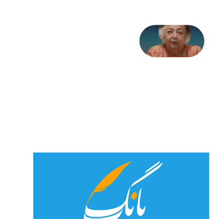
علا خاکی:
«کمانگیر»
– برای
شهرنوش
پارسی
پور،
«شهری
جان»
27 جولای
2026