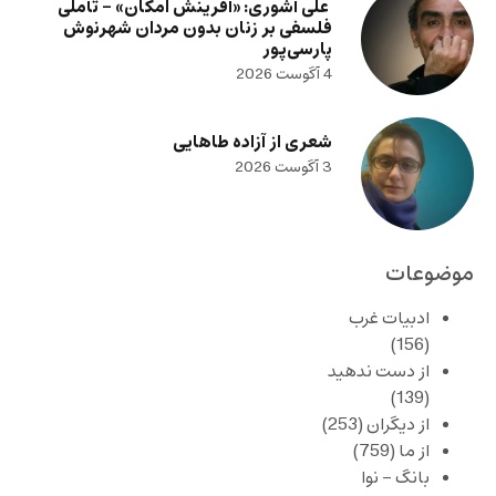
علی آشوری: «آفرینش امکان» – تأملی
فلسفی بر زنان بدون مردان شهرنوش
پارسی‌پور
4 آگوست 2026
شعری از آزاده طاهایی
3 آگوست 2026
موضوعات
ادبیات غرب
(156)
از دست ندهید
(139)
از دیگران
(253)
از ما
(759)
بانگ – نوا