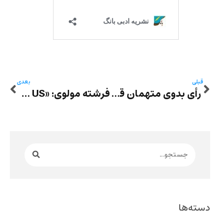
قبلی
بعدی
رأی بدوی متهمان قتل مهرجویی صادر شد: اعدام برای متهم ردیف اول و ۳۶ سال حبس برای سایر متهمان
فرشته مولوی: «SUMMER IS UPON US»
دسته‌ها