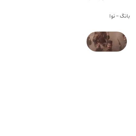
بانگ - نوا
صد و
بیستمین
سالگرد
انقلاب
مشروطه
– «از
فرمان تا
فریاد»؛
ادبیات و
موسیقی
در انقلاب
مشروطه
6 آگوست
2026