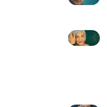
از آزاده
طاهایی
3 آگوست
2026
کژمیر:
مرگ
به
مثابه
نظام،
سوگ
به
مثابه
تاریخ
31
جولای
2026