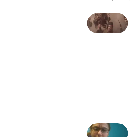
صد و
بیستمین
سالگرد
انقلاب
مشروطه
– «از
فرمان تا
فریاد»؛
ادبیات و
موسیقی
در انقلاب
مشروطه
6 آگوست
2026
شعری