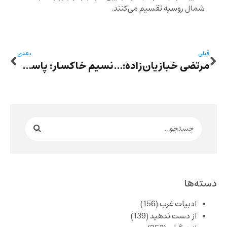
شمال روسیه تقسیم می‌کنند.
قبلی
بعدی
مرتضی خبازیان‌زاده: «محاکمه در دادگاه یک‌نفره» – رمان «برای تو» نوشته حسین‌ نوش‌آذر
نسیم خاکسار: پاسخ به چند پرسش از پرسش‌های ماکس فریش
دسته‌ها
ادبیات غرب
(156)
از دست ندهید
(139)