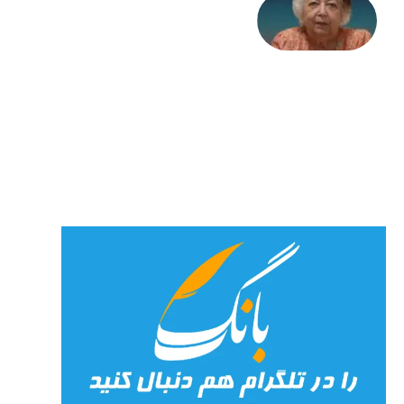
علا خاکی:
«کمانگیر»
– برای
شهرنوش
پارسی
پور،
«شهری
جان»
27 جولای
2026