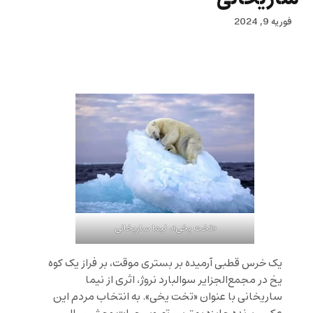
فوریه 9, 2024
«تخت یخی»، نیما ساریخانی
یک خرس قطبی آرمیده بر بستری موقت، بر فراز یک کوه
یخ در مجمع‌الجزایر سوالبارد نروژ، اثری از نیما
ساریخانی با عنوان «تخت یخی». به انتخاب مردم این