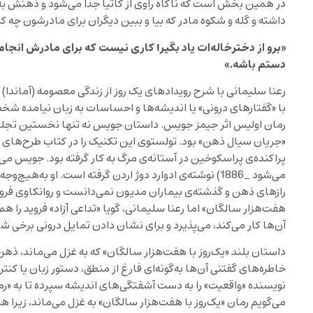
در همین بخش است که ناگاه راوی از کاتیا جدا می‌شود و ذهنش به 
داشته و گله و شکوه مادر که بیا و ببین دیگران برای مادرشون چه کرده
«برو از دخترخاله‌ات یاد بگیر! کاری نیست که برای مادرش انجام
دستم باشه.»
با «گفتارهای درونی» یا اندیشه‌ها و احساسات به زبان نیامده شخ
رمان اولیس اثر جیمز جویس. داستان جویس نه تنها نخستین تجلی، 
پراکنده‌ی پراسکوخین در آستانه‌ی مرگ به کار گرفته بود. جویس می‌
می‌شود _1886) نوشته‌ی ادوارد دوژ اردن گرفته است. او به‌هیچ
رازهای ذهن و گذشته‌ی بیماران مدیون نمی‌دانست و روانکاوی فروید
هفت‌هزار سالگان» اما رعنا سلیمانی، گویا «تداعی آزاد» فروید را هم
آن‌ها کار می‌کند، می‌پذیرد و برای نشان دادن تمایل درونی برخی ش
داستان بلند «یک‌روز با هفت‌هزار سالگان» که به غزل می‌ماند، ذه
خاطره‌های گفتنی آن‌ها به‌گونه‌ای فارغ از منطق، دستور زبان یا کن
نویسنده «واقعیت» را به دست آشفتگی‌های اندیشه سپرده تا به «رمان
می‌گویم رمان «یک‌روز با هفت‌هزار سالگان» به غزل می‌ماند، زیرا هر