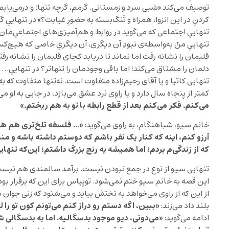
توصیف می‌کند
«شبی سرد و زمستانی. گرمم، گرچه تنها؛ و درمی‌یابم گ
کردنِ در این انزوا، همراه و تَنگ‌بسته به حضورِ غیابت؟»
در تنهاییِ گذ
تنهاییِ اجتماعی که می‌گوید در روابط و هم‌آمیزی‌هایِ اجتماعیِ‌مان
تنهاییِ منْ به‌واسطه‌ی نبودِ آن دیگری، آن دیگریِ خاصی که هیچ‌ک
قلبمان را نشانه رفت اما نماند تا دریابد کجای قلبمان را نشانه رف
دلمان را مشتاق می‌کند؛ اما باقی وجودمان را تنهاتر؟ در تنهاییِ…
تنهایی کاتیا و یا آقای رحیم‌زاده متفاوت است. نه‌تنها متفاوت که 
کمتر از پنجاه سال دارد و با راوی نرد عشق می‌بازد، در جایی به او می
می‌کنم. فکر می‌کنم بعد از قطع رابطه با تو به هم ریختم.»
«… فلسفه تلخ‌تری هم هست
خانم سیو، شباهنگام، به راوی می‌گوید:
آرزو کنم، اینه که کنار یک نفر باشم که دوستم داشته باشه و 
که از زندگی‌م بردم؛ اما همیشه یه رنج بزرگ داشتم؛ این‌که تنها
تنهایی سیو از نوع در جمع نبودن نیست. برآمد سالمندی هم نیس
این قصه به خانم سیو ختم نمی‌شود. توپیاس برای این که برقرار ب
از این که از راوی می‌خواهد به تختش بیاید و می‌شنود که زنی جوان 
«ببین، اگه دستم رو دراز کنم می‌تونم کون تو را
بلند داد می‌زند:
«می‌دونی، دیو موجود بدسگالیه. اما به بدسگالی 
ادامه می‌گوید: