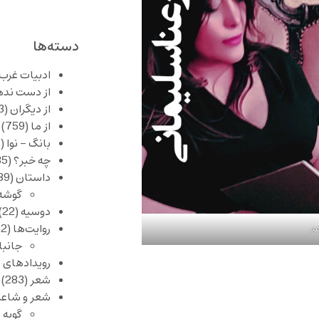
دسته‌ها
ادبیات غرب
از دست نده
از دیگران
(253)
از ما
(759)
بانگ – نوا
(357)
چه خبر؟
(1,085)
داستان
(389)
گوشه
دوسیه
(22)
روایت‌ها
(62)
عد
جانبا
رویدادهای 
شعر
(283)
شعر و شاعر
گویه 