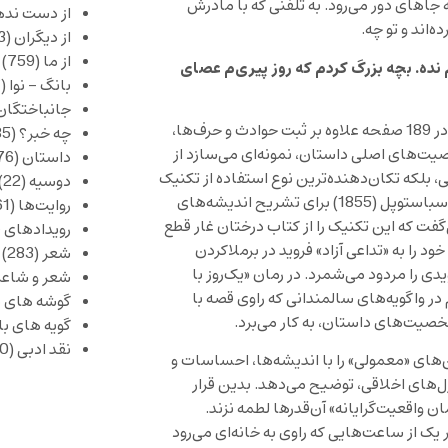
جاهای دور می‌رود. به تلفنی که با مادرش
از دست نده
‌اند و تو چه.
از دیگران
(253)
از ما
(759)
 نده. بچه بزرگ کردم که روز پیری‌م عصای
بانگ – نوا
(357)
جانباختگان
رعنا سلیمانی با شرح رویدادهای یک روز از زندگی معصومه (آماندا) در 189 صفحه علاوه بر ثبت حوادث و حرف‌ها،
چه خبر؟
(1,085)
صیت‌های اصلی داستان، نمونه‌ای می‌سازد از
داستان
(376)
بلکه تکان‌دهنده‌ترین نوع استفاده از تکنیک
دوسیه
(22)
«جریان سیال ذهن» بود. تولستوی این تکنیک را در کتاب طرح‌های سباستوپل (1855) برای تشریح اندیشه‌های
روایت‌ها
(61)
گفت که این تکنیک را از کتاب درختان غار قطع
رویدادهای 
‌وجه خود را به «تداعی آزاد» فروید در برملاکردن
شعر
(283)
ی را مردود می‌شمرد. در رمان «یک‌روز با
شعر و شاعر
 در واگویه‌های سالمندانی که راوی قصه با
گوشه های ب
خصیت‌های داستان، به کار می‌برد.
گویه های ب
نقد ادبی
(430)
ن‌های «معمولی» را با اندیشه‌ها، احساسات و
ترل‌های اخلاقی، توضیح می‌دهد. بدین قرار
 واقعیت‌گرایانه» آن‌قدرها لطمه نزند.
 یک از ساعت‌هایی که راوی به خانه‌ای می‌رود