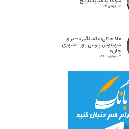
سوگ به مثابه تاریخ
31 جولای 2026
علا خاکی: «کمانگیر» – برای
شهرنوش پارسی پور، «شهری
جان»
27 جولای 2026