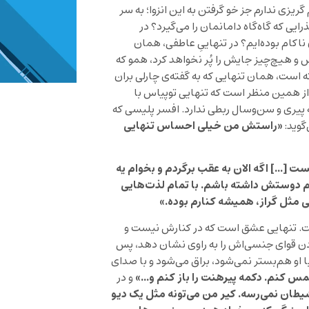
ریزی ندارم جز خو گرفتن به این انزوا؛ به سر
رایی که گاه‌گاه دامانمان را می‌گیرد؟ در
 ناکام بوده‌ایم؟ در تنهاییِ عاطفی، همان
س و هیچ‌چیز جایش را پُر نخواهد کرد، همو که
ته است، همان تنهایی که به گفته‌ی چارلی بران
 از همین منظر است که تنهایی توپیاس با
به پیری و سن‌وسال ربطی ندارد. افسر پلیسی که
«راستش من خیلی احساس تنهایی
‌گوید:
 […] اگه الان به عقب برگردم و بخوام یه
منم دوستش داشته باشم. با تمام لذت‌هایی
یی مثل گراز، همیشه کنارم بوده.»
ت. تنهایی عشق است که در کنارش نیست و
ودن قوای جنسی‌اش را به راوی نشان دهد، پس
با او هم‌بستر نمی‌شود، براق می‌شود و با صدای
 لمس کنم. دکمه پیرهنت را باز کنم و…»
و در
شیطان نمی‌رسه. کیر من می‌تونه مثل یک دیو