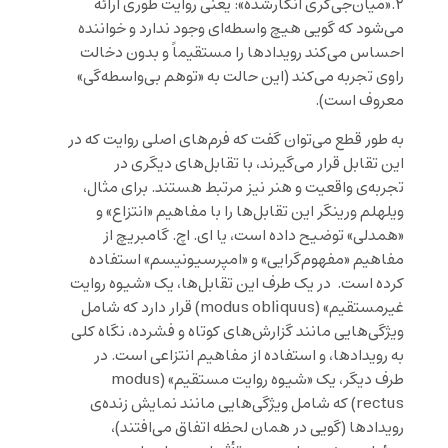
۲.«میان‌جی‌گری انکارشده»: یعنی روایت طوری ارائه
می‌شود که گویی هیچ واسطه‌ای وجود ندارد و خواننده
احساس می‌کند رویدادها را مستقیماً و بدون دخالت
راوی تجربه می‌کند (این حالت به «توهم بی‌واسطه‌گی»
معروف است).
به طور قطع می‌توان گفت که فرم‌های اصلی روایت که در
این تقابل قرار می‌گیرند، با تقابل‌های دیگری در
تجربه‌ی واقعیت و هنر نیز مرتبط هستند. برای مثال،
ویلهلم ورینگر این تقابل‌ها را با مفاهیم «انتزاع» و
«همدلی» توضیح داده است، یا ای. اچ. گامبریچ از
مفاهیم «مفهوم‌گرایی» و «امپرسیونیسم» استفاده
کرده است. در یک طرف این تقابل‌ها، یک «شیوه روایت
غیرمستقیم» (modus obliquus) قرار دارد که شامل
ویژگی‌هایی مانند گزارش‌های کوتاه و فشرده، نگاه کلی
به رویدادها، و استفاده از مفاهیم انتزاعی است. در
طرف دیگر، یک «شیوه روایت مستقیم» (modus
rectus) که شامل ویژگی‌هایی مانند نمایش زنده‌ی
رویدادها (گویی در همان لحظه اتفاق می‌افتند)،