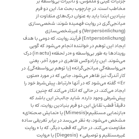
جزئیات عینی و ملموس، و تأثیرات بی‌واسطه بر
مخاطب است. در چارچوب بحث ما، این دو فرم
بنیادین ابتدا باید به عنوان درک‌های متفاوت از
میانجی‌گری در روایت فهمیده شوند: شخصی‌سازی
(Verpersönlichung) و غیرشخصی‌سازی
(Entpersönlichung) فرآیند روایت، که دومی با هدف
ایجاد این توهم در خواننده انجام می‌شود که گویی
رویدادها به طور بی‌واسطه و «در لحظه» (in actu) درک
می‌شوند. این پارادوکس ظاهری در مورد آخر، یعنی
«بی‌واسطه‌گیِ میانجی‌گرانه» (یا توهم بی‌واسطه‌گی)، در
کار آندرگ نیز ظاهر می‌شود، جایی که در مورد «متون
Er» گفته می‌شود که در آنها «ارتباط، پیش‌شرط خود را
ایجاد می‌کند، در حالی که انکار می‌کند که چنین
پیش‌شرطی وجود دارد». شاید جالب‌تر این باشد که
دقیقاً قطبِ تقابلِ این دو فرم بنیادین روایت، که با
«بازنمایی مستقیم»(Mimesis) یا «نمایش صحنه‌ای»
مشخص می‌شود، به نظر می‌رسد در برابر تعریفی ساده
مقاومت می‌کند، در حالی که قطب دیگر، که با « روایت
غیرمستقیم و توصیفی » (Diegesis) یا «روایت