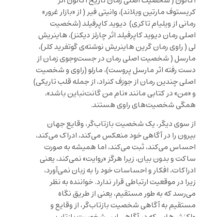
آگاتون ( شخصیت اصلی رمان تاریخ آگاتون اثر
کریستوف مارتین ویلاند)، وانیتی فیر ( از «بازار غرور»
رمانی از ویلیام تاکری) دیوید کاپرفیلد (شخصیت
اصلی رمان دیوید کاپرفیلد اثر چارلز دیکنز)، هاینریش
لی ( راوی رمان گرین هاینریش نوشته‌ی گوتفرید کلر)،
مارسل ( شخصیت اصلی رمان در جست‌وجوی زمان از
دست رفته اثر مارسل پروست)، مارلو (راوی و شخصیت
اصلی چندین رمان از جوزف کنراد، از جمله قلب تاریکی)
و «من» در کتابی مانند «نام من گانت‌نباین باشد»،
همگی شخصیت‌های راوی هستند.
از سوی دیگر، یک شخصیت بازتاب‌گر، وقایع جهان
بیرون را در آگاهی خود منعکس می‌کند، ادراک می‌کند،
احساس می‌کند، ثبت می‌کند، اما همیشه به صورت
ساکت و بدون بیان، زیرا هرگز «روایت» نمی‌کند، یعنی
ادراکات، افکار و احساسات خود را به زبان نمی‌آورد،
زیرا در موقعیت ارتباطی قرار ندارد. خواننده به نظر
می‌رسد که به طور مستقیم، یعنی از طریق نگاه
مستقیم به آگاهی شخصیت بازتاب‌گر، از وقایع و
واکنش‌هایی که در آگاهی این شخصیت بازتاب