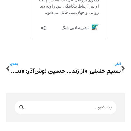
قبلی
بعدی
نسیم خلیلی: «از زندان و شالی‌زارها تا جاده‌های رهایی» – دفتر شعر «بر جاده‌ی رهایی» از حسن حسام
حسین نوش‌آذر: «بدن زخمیِ تاریخ» – منظومۀ «دنیا زنی است به نام سهیلا» در گفت‌وگو و همراه با شعرخوانی محمد حیاتی