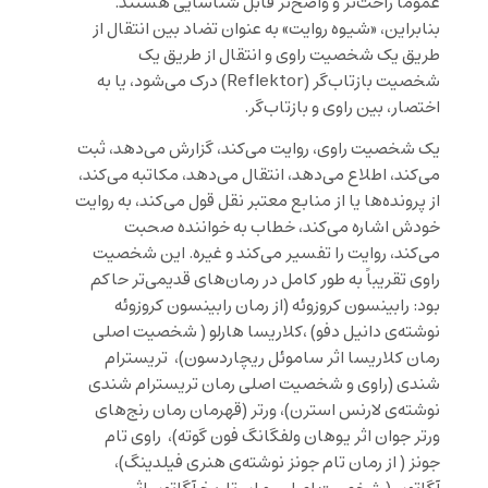
عموماً راحت‌تر و واضح‌تر قابل شناسایی هستند.
بنابراین، «شیوه روایت» به عنوان تضاد بین انتقال از
طریق یک شخصیت راوی و انتقال از طریق یک
شخصیت بازتاب‌گر (Reflektor) درک می‌شود، یا به
اختصار، بین راوی و بازتاب‌گر.
یک شخصیت راوی، روایت می‌کند، گزارش می‌دهد، ثبت
می‌کند، اطلاع می‌دهد، انتقال می‌دهد، مکاتبه می‌کند،
از پرونده‌ها یا از منابع معتبر نقل قول می‌کند، به روایت
خودش اشاره می‌کند، خطاب به خواننده صحبت
می‌کند، روایت را تفسیر می‌کند و غیره. این شخصیت
راوی تقریباً به طور کامل در رمان‌های قدیمی‌تر حاکم
بود: رابینسون کروزوئه (از رمان رابینسون کروزوئه
نوشته‌ی دانیل دفو) ،کلاریسا هارلو ( شخصیت اصلی
رمان کلاریسا اثر ساموئل ریچاردسون)، تریسترام
شندی (راوی و شخصیت اصلی رمان تریسترام شندی
نوشته‌ی لارنس استرن)، ورتر (قهرمان رمان رنج‌های
ورتر جوان اثر یوهان ولفگانگ فون گوته)، راوی تام
جونز ( از رمان تام جونز نوشته‌ی هنری فیلدینگ)،