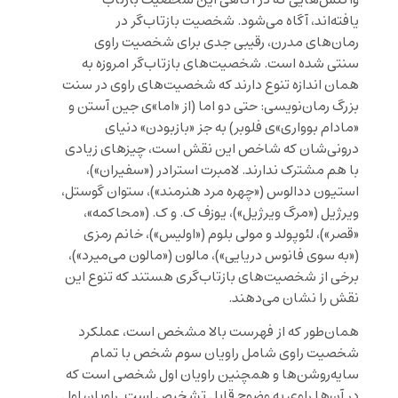
یافته‌اند، آگاه می‌شود. شخصیت بازتاب‌گر در
رمان‌های مدرن، رقیبی جدی برای شخصیت راوی
سنتی شده است. شخصیت‌های بازتاب‌گر امروزه به
همان اندازه تنوع دارند که شخصیت‌های راوی در سنت
بزرگ رمان‌نویسی: حتی دو اما (از «اما»ی جین آستن و
«مادام بوواری»ی فلوبر) به جز «بازبودن» دنیای
درونی‌شان که شاخص این نقش است، چیزهای زیادی
با هم مشترک ندارند. لامبرت استرادر («سفیران»)،
استیون ددالوس («چهره مرد هنرمند»)، ستوان گوستل،
ویرژیل («مرگ ویرژیل»)، یوزف ک. و ک. («محاکمه»،
«قصر»)، لئوپولد و مولی بلوم («اولیس»)، خانم رمزی
(«به سوی فانوس دریایی»)، مالون («مالون می‌میرد»)،
برخی از شخصیت‌های بازتاب‌گری هستند که تنوع این
نقش را نشان می‌دهند.
همان‌طور که از فهرست بالا مشخص است، عملکرد
شخصیت راوی شامل راویان سوم شخص با تمام
سایه‌روشن‌ها و همچنین راویان اول شخصی است که
در آن‌ها راوی به وضوح قابل تشخیص است. راویان اول