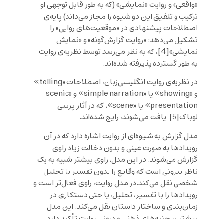
«واقعی» و روایت «نمایشی» (که به طور قابل توجهی او
ترکیب و تلفیق این دو شیوه را مجاز می‌داند) پایه‌ی
اصطلاحات پیشنهادی در «موقعیت‌های روایی» را
تشکیل می‌دهد: «روایت گزارش‌گونه» و «نمایش
نمایشی»
[4]
، که به نظر می‌رسد توسط نظریه‌ی روایت
به طور گسترده پذیرفته شده‌اند.
در نظریه‌ی روایت انگلیسی‌زبان، اصطلاحات «telling»
و «showing» یا «simple narration» و «scenic
presentation» یا «scene»، که در آثار پرسی
لوباک
[5]
یافت می‌شوند، رایج شده‌اند.
مدل گزارش به شیوه‌ای از روایت اشاره دارد که در آن
رویدادها به صورت عینی و بدون دخالت زیاد راوی
گزارش می‌شوند. در این مدل، راوی بیشتر شبیه به یک
ناظر بیرونی است که وقایع را بدون تفسیر یا تحلیل
شخصی نقل می‌کند.در مدل روایت، راوی فعال‌تر است و
رویدادها را با تفسیر، تحلیل، یا حتی دستکاری در
زمان‌بندی و ساختار داستان نقل می‌کند. این مدل
بیشتر بر جنبه‌های ذهنی و درونی روایت تأکید دارد.