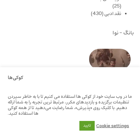
(25)
نقد ادبی
(430)
بانگ - نوا
صد و
بیستمین
سالگرد
انقلاب
کوکی‌ها
مشروطه
– «از
ما در وب سایت خود از کوکی ها استفاده می کنیم تا با به خاطر سپردن
فرمان تا
تنظیمات برگزیده و بازدیدهای مکرر، مرتبط ترین تجربه را به شما ارائه
فریاد»؛
دهیم. با کلیک روی «پذیرش»، شما رضایت می‌دهید تا از همه کوکی
ادبیات و
ها استفاده کنید.
موسیقی
در انقلاب
Cookie settings
تایید
مشروطه
6 آگوست