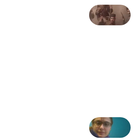
صد و
بیستمین
سالگرد
انقلاب
مشروطه
– «از
فرمان تا
فریاد»؛
ادبیات و
موسیقی
در انقلاب
مشروطه
6 آگوست
2026
شعری
از آزاده
طاهایی