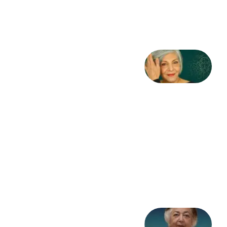
3 آگوست
2026
کژمیر:
مرگ
به
مثابه
نظام،
سوگ
به
مثابه
تاریخ
31
جولای
2026
علا خاکی: