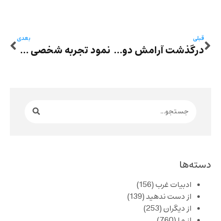
قبلی
بعدی
درگذشت آرامش دوستدار – واکنش‌ها
نمود تجربه شخصی در داستان‌نویسی – فرزانه نامجو: جاده مه‌آلود نویسنده
دسته‌ها
ادبیات غرب
(156)
از دست ندهید
(139)
از دیگران
(253)
از ما
(760)