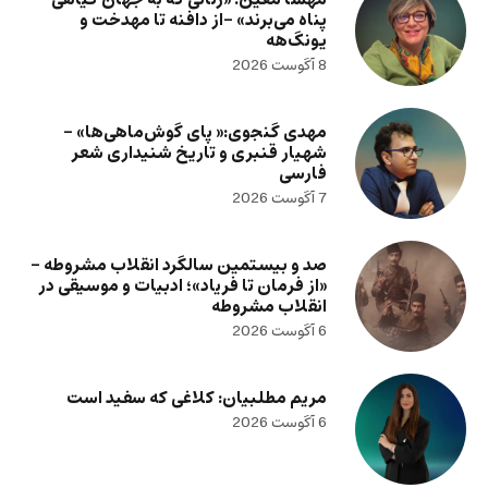
پناه می‌برند» -از دافنه تا مهدخت و
یونگ‌هه
8 آگوست 2026
مهدی گنجوی:« پای گوش‌ماهی‌ها» –
شهیار قنبری و تاریخ شنیداری شعر
فارسی
7 آگوست 2026
صد و بیستمین سالگرد انقلاب مشروطه –
«از فرمان تا فریاد»؛ ادبیات و موسیقی در
انقلاب مشروطه
6 آگوست 2026
مریم مطلبیان: کلاغی که سفید است
6 آگوست 2026