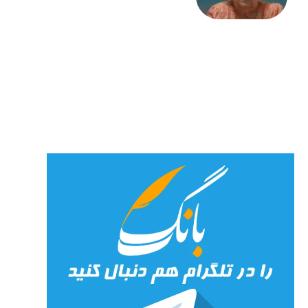
«کمانگیر»
– برای
شهرنوش
پارسی
پور،
«شهری
جان»
27 جولای
2026