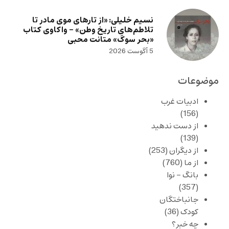
نسیم خلیلی: «از تارهای موی مادر تا
تلاطم‌های تاریخ وطن» – واکاوی کتاب
«بحر سوگ» متانت محبی
5 آگوست 2026
موضوعات
ادبیات غرب
(156)
از دست ندهید
(139)
از دیگران
(253)
از ما
(760)
بانگ – نوا
(357)
جانباختگان
کودک
(36)
چه خبر؟