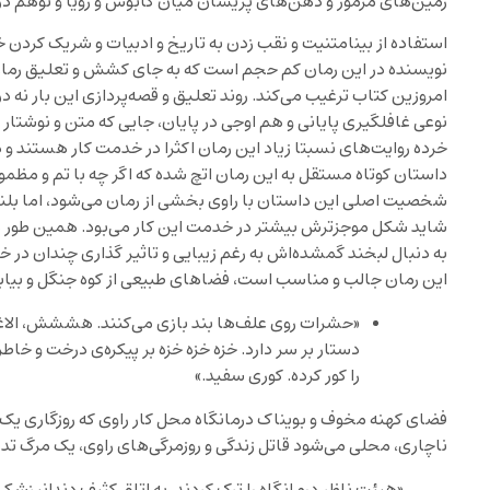
زمین‌های مرموز و ذهن‌های پریشان میان کابوس و رویا و توهم‌ د
استفاده از بینامتنیت و نقب زدن به تاریخ و ادبیات و شریک کردن 
نویسنده در این رمان کم حجم است که به جای کشش و تعلیق رمان‌ه
امروزین کتاب ترغیب می‌کند. روند تعلیق و قصه‌پردازی این بار نه در
نوعی غافلگیری پایانی و هم اوجی در پایان، جایی که متن و نوشتار
خرده روایت‌های نسبتا زیاد این رمان اکثرا در خدمت کار هستند و د
داستان کوتاه مستقل به این رمان اتچ شده که اگر چه با تم و مظمو
شخصیت اصلی این داستان با راوی بخشی از رمان می‌شود، اما بلند 
شاید شکل موجزترش بیشتر در خدمت این کار می‌بود. همین طور ماجر
به دنبال لبخند گمشده‌اش به رغم زیبایی و تاثیر گذاری چندان در
این رمان جالب و مناسب است، فضاهای طبیعی از کوه جنگل و بیابان
«حشرات روی علف‌ها بند بازی می‌کنند. هششش، الاغی 
دستار بر سر دارد. خزه خزه خزه بر پیکره‌ی درخت و خا
را کور کرده. کوری سفید.»
فضای کهنه مخوف و بویناک درمانگاه محل کار راوی که روزگاری یک ت
ناچاری، محلی می‌شود قاتل زندگی و روزمرگی‌های راوی، یک مرگ تدری