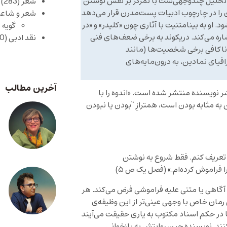
یک تحلیل چندوجهی‌ست با تمرکز بر نقش نوشتن
شعر
(283)
ی را در چارچوب ادبیات پست‌مدرن قرار می‌دهد
شعر و شاعر
و به بینامتنیت با آثاری چون «کلیدر» و «در
گویه 
شاره می‌کند. دریکوند به برخی ضعف‌های فنی
نقد ادبی
(430)
 ناکافی برخی شخصیت‌ها (مانند
رافیای نمادین، به درون‌مایه‌های
آخرین مطالب
شر نویسنده منتشر شده است. «اندوه را با
به مثابه بودن است، همترازِ “بودن یا نبودن
 تعریف کنم. فقط شروع به نوشتن
را فراموش کرده‌ام.» (فصل یک ص ۵)
 و آگاهی یا متنی علیه فراموشی فرض می‌کند. هر
رمان خاص با وجهی عینی‌تر از این وظیفه‌‌ی
ا در حکم اسناد مکتوب به یاری حقیقت می‌آیند
کنند. نویسنده حین روایتش به بازخوانی