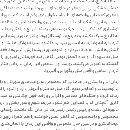
استغاثه کرخ، اما دست آخر آنچه نصیب‌اش می‌شود، غرق شدن در بار
عطش خشکی بی‌آبی و فقر در جای جای این رمان تنیده شده، داغی ک
و فقری که میان روایت‌های طنز استخوان لای زخم است. کمباین ان
است. رمانی با شگرد ادبیات پست مدرن و روایت نوشتن و لحظه‌ها
نوشتاری که اندکی از دل، چرک و سیاهی زمانه، تاریخ و زندگی بزداید، ب
به تاریخ سرک بکشد و به رنج‌ها نوستالژی‌ها و قتل‌های بی‌شمار
تازه با زمانه وادارد، به انسان بپردازد و اندوه سیزیف وارگی‌هایش 
گشتن‌هایش، به حالا بپردازد و اندوه‌های بی‌شمارش، ترس‌ها، فق
میل به بیهودگی و عدم تحملِ بودن. گاهی ضد قهرمانان امروزی را 
گذشته به تصویر می‌کشد. روایت اول شخص این رمان با زبانی طناز 
تازه از اسامی واقعی مثل زیگوراس، آلبرزیا.
زبان این داستان در جاهایی که بخصوص به روایت‌های سورئال و یا
با توصیفات و تصاویر بدیع، گاه میل به طنز و آیرونی دارد و اندوه را 
زمانه کرونا و جنگ‌های معاصر و اکراین و زخم خون چکاتش به میدان 
کاری، آنچنان که با کمباین هم نشود مزرعه شوم و شور بختی را درو 
ناتورهای دشت و رئیس رئیس رئیس‌ها در امان نگه داشت. رؤسای م
محسوس و نامحسوس که گاهی نفس خواننده را هم‌ همراه راوی شور
نیمه‌فانتزی و در عین حال ملموس و واقعی این رمان با المان‌های ش