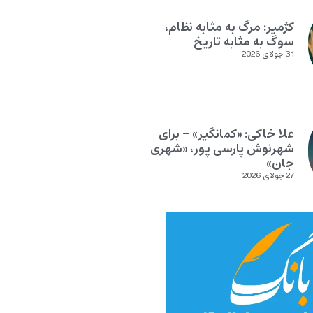
کژمیر: مرگ به مثابه نظام،
سوگ به مثابه تاریخ
31 جولای 2026
علا خاکی: «کمانگیر» – برای
شهرنوش پارسی پور، «شهری
جان»
27 جولای 2026