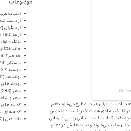
موضوعات
ادبیات غرب
از دست نده
از دیگران
(253)
از ما
(760)
بانگ – نوا
(357)
جانباختگان
چه خبر؟
(1,086)
داستان
(376)
دوسیه
(22)
روایت‌ها
(61)
رویدادهای 
شعر
(283)
Ein Be
شعر و شاعر
 در ادبیات ایران هر جا مطرح می‌شود طعم
گوشه های ب
ه در کار خیر آبادی هم شاخص است و ملموس،
گویه های ب
یاچه فقط یک اسم است سرابی رویایی و آرمانی.
نقد ادبی
(430)
آسمان سفید می‌شوند و دست‌هایش در دعا و