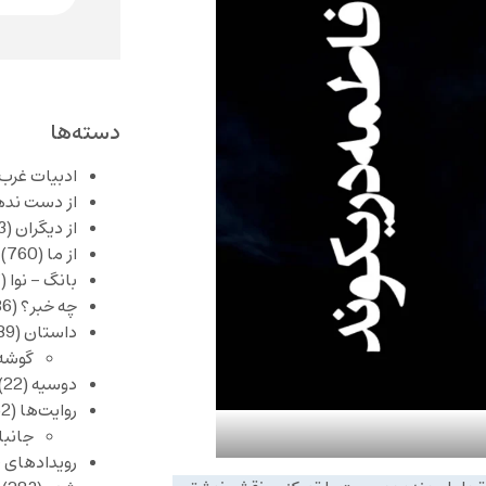
دسته‌ها
ادبیات غرب
از دست نده
از دیگران
(253)
از ما
(760)
بانگ – نوا
(357)
چه خبر؟
(1,086)
داستان
(389)
گوشه
دوسیه
(22)
روایت‌ها
(62)
جانبا
رویدادهای 