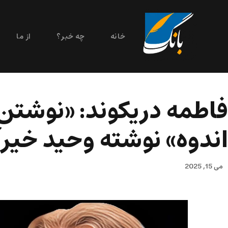
خانه
چه خبر؟
از ما
فاطمه دریکوند: «نوشتن 
اندوه» نوشته وحید خیرآ
می 15, 2025