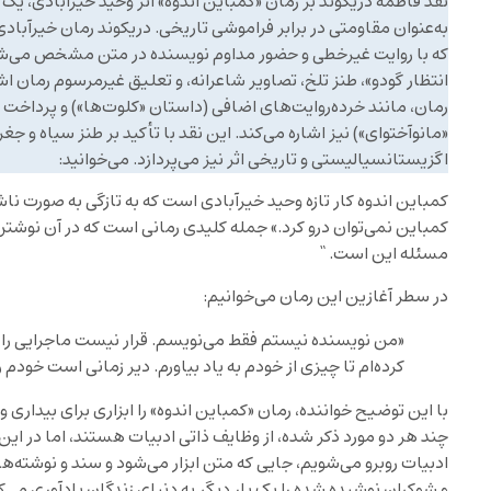
نقد فاطمه دریکوند بر رمان «کمباین اندوه» اثر وحید خیرآبادی، 
به‌عنوان مقاومتی در برابر فراموشی تاریخی. دریکوند رمان خیرآباد
که با روایت غیرخطی و حضور مداوم نویسنده در متن مشخص می‌شود. ا
انتظار گودو»، طنز تلخ، تصاویر شاعرانه، و تعلیق غیرمرسوم رمان ا
رمان، مانند خرده‌روایت‌های اضافی (داستان «کلوت‌ها») و پرداخت
«مانوآختوای») نیز اشاره می‌کند. این نقد با تأکید بر طنز سیاه و جغ
اگزیستانسیالیستی و تاریخی اثر نیز می‌پردازد. می‌خوانید:
کمباین اندوه کار تازه وحید خیرآبادی است که به تازگی به صورت نا
کمباین نمی‌توان درو کرد.» جمله کلیدی رمانی است که در آن نوشتن 
مسئله این است. “
در سطر آغازین این رمان می‌خوانیم:
«من نویسنده نیستم فقط می‌نویسم. قرار نیست ماجرایی را
کرده‌ام تا چیزی از خودم به یاد بیاورم. دیر زمانی است خودم 
با این توضیح خواننده، رمان «کمباین اندوه» را ابزاری برای بیداری
چند هر دو مورد ذکر شده، از وظایف ذاتی ادبیات هستند، اما در این 
ادبیات روبرو می‌شویم، جایی که متن ابزار می‌شود و سند و نوشته‌ه
و شوکران نوشیده شده را یک بار دیگر به دنیای زندگان یادآوری می‌