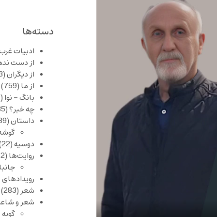
دسته‌ها
ادبیات غرب
از دست نده
از دیگران
(253)
از ما
(759)
بانگ – نوا
(357)
چه خبر؟
(1,085)
داستان
(389)
گوشه
دوسیه
(22)
روایت‌ها
(62)
جانبا
رویدادهای 
شعر
(283)
شعر و شاعر
گویه 