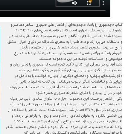
کتاب «جمهوری رؤیاها» مجموعه‌ای از اشعار علی صبوری، شاعر معاصر و
عضو کانون نویسندگان ایران، است که در فاصله سال‌های ۱۴۰۰ تا ۱۴۰۳
سروده شده‌اند. این اشعار با نگاهی عمیق به موضوعات انسانی، اجتماعی،
و عاشقانه می‌پردازند و مخاطب را به سفری شاعرانه در دنیای خیال، عشق،
و رنج می‌برند. عناوین اشعار مانند «شعرهایی برای دخترم»، «رفیق
شورشی‌ام آبتین!»، و «سرود سینه‌سرخان سیاهکل» نشان‌دهنده تنوع
موضوعی و احساسات نهفته در این مجموعه هستند.
نشر آفتاب در معرفی این کتاب تأکید کرده است که صبوری با زبانی روان و
تصاویر خیال‌انگیز، جهان را از زوایای گوناگون می‌نگرد. اشعاری مانند
«خورشیدهای پنهان» و «معنای دیگری از جهان» خواننده را به تأمل در
زیبایی‌ها و تناقضات زندگی دعوت می‌کنند. این کتاب نه تنها بازتابی از
اندیشه‌ها و احساسات شاعر است، بلکه آینه‌ای است که مخاطب می‌تواند
خود را در آن بیابد و با دنیای شاعرانه صبوری همراه شود.
یکی از اشعار برجسته این مجموعه، «پل»، به عنوان سندی ادبی در زمینه
دادخواهی شناخته می‌شود. این شعر با یاد زین‌العابدین کاظمی (عبدی)،
مبارزی که در سال ۱۳۶۷ اعدام شد، سروده شده است. شاعر با استفاده از
پل خشتی لنگرود به عنوان نمادی از مقاومت و رنج، به بازخوانی دردها و
ظلم‌های تاریخی می‌پردازد. تصاویر تلخ و گویای این شعر، مانند لیلاکوه،
رودخانه تباه‌شده، و ماهیان مرده، بیانگر اندوه و خشم جمعی هستند. شعر
با درخواست رستگاری برای لنگرود و کشتگانش پایان می‌یابد، که