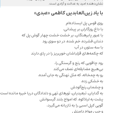
نشان‌دهنده امید به عدالت و آزادی است.
با یاد زین‌العابدین کاظمی «عبدی»
روی قوس پل ایستاده‌ام
با داغ روزگاران بر پیشانی،
با عبور پابرهنگان، بر خشت خشت چهار گوش پل که
دندان فشرده، خم شده، در دو سوی رود
با سه ستون در آب
که چکمه‌های قزلباشان خون‌ریز را در پای دارند
رود چاقویی که رنج و گرسنگی را،
بی‌هیچ مضایقه‌ای نصف می‌کند
رو به چمخاله، که مثل نهنگی به جان آمده،
به خشکی زده،
و چشمان رنج‌آلودش
به گدایان، تبعیدیان، تورهای تهی و دلدادگان دریا خیره مانده است
پشت به لیلاکوه، که امواج بلند گیسوانش
گویی کپل اسبی را به تازیانه می‌گیرد،
و چین مواج دامنش