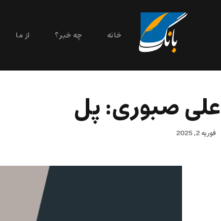
خانه
چه خبر؟
از ما
علی صبوری: پل
فوریه 2, 2025