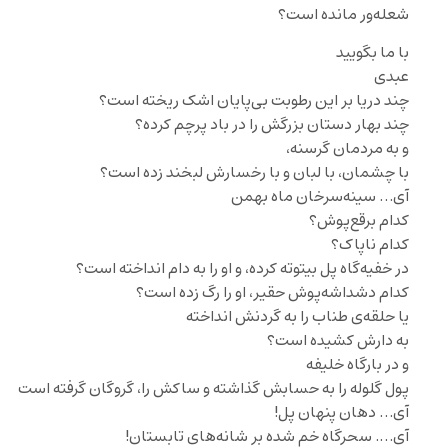
شعله‌ور مانده است؟
با ما بگویید
عبدی
چند دریا بر این رطوبت بی‌پایان اشک ریخته است؟
چند بهار دستان بزرگش را در باد پرچم کرده؟
و به مردمان گرسنه،
با چشمان، با لبان و با رخسارش لبخند زده است؟
آی… سینه‌سرخان ماه بهمن
کدام برقع‌پوش؟
کدام ناپاک؟
در خفیه‌گاه پل بیتوته کرده، و او را به دام انداخته است؟
کدام دشداشه‌پوش حقیر، او را رگ زده است؟
یا حلقه‌ی طناب را به گردنش انداخته
به دارش کشیده است؟
و در بارگاه خلیفه
پول گلوله را به حسابش گذاشته و ساکش را، گروگان گرفته است
آی… دهان پنهان پل!
آی…. سحرگاه خم شده بر شانه‌های تابستان!