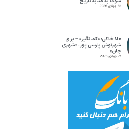
سوگ به مثابه تاریخ
31 جولای 2026
علا خاکی: «کمانگیر» – برای
شهرنوش پارسی پور، «شهری
جان»
27 جولای 2026