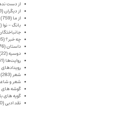
از دست نده
از دیگران
(253)
از ما
(759)
بانگ – نوا
(357)
جانباختگان
چه خبر؟
(1,085)
داستان
(376)
دوسیه
(22)
روایت‌ها
(61)
رویدادهای 
شعر
(283)
شعر و شاعر
گوشه های ب
گویه های ب
نقد ادبی
(430)