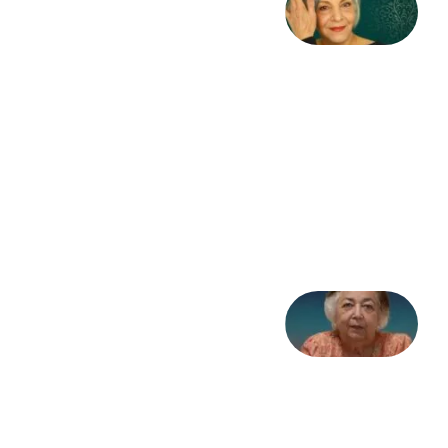
کژمیر:
مرگ
به
مثابه
نظام،
سوگ
به
مثابه
تاریخ
31
جولای
2026
علا خاکی:
«کمانگیر»
– برای
شهرنوش
پارسی
پور،
«شهری