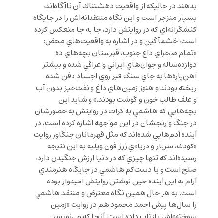
بدهند در حاليكه از واقعيت دهشتناك آن ناآگاه‌اند،
بسيار منزجر است و اين نگاه منتقدانه‌اش را در جايگاه
كنشگرانه‌اي كه در روايتش دارد، جا به جا منعكس كرده
است، خشمآگين و در اشاره به واقعيت‌هاي محض:
«تمام صحراي داغ جنوب، قبرستان بچه‌هاي ده
دوازده‌ساله و جوان‌هاي ايراني و عراقي شده و بيشتر
آهن‌پاره‌ها به جاي سنگ قبر روي اجساد دفن شده
ريخته بودند و هنوز زمين‌هاي داغ و نفت‌خيز بدون آب
و علف طالب خون و گوشت بودند.» و شايد اين
بچه‌هايي كه هاشمي به كرات در روايتش به حضورشان
در جنگ و رنجشان در اين مواجهه اشاره كرده است، در
آينده آدم‌هايي شده‌اند كه مثل قهرمانان جنگاور روايت
«كودك، سرباز و دريا»ي ژرژ فون ويليه به اين نتيجه
رسيده‌اند كه تنها چيزي كه در دنيا ارزش جنگيدن دارد،
صلح است و يا دست‌كم هاشمي در جايگاه هنرمندي
آرام به اين آينده حين نوشتن روايتش اميدوار بوده
است. به هر حال همين نگاه معترض و منتقد هاشمي
را سال‌ها پيش احمد محمود هم در روايت «زمين
سوخته»اش بازتاب داده است، آنجا كه مي‌نويسد: