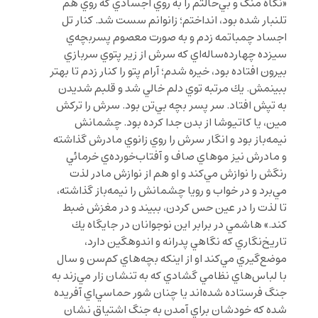
«نگاه منگ و بي‌حالتم را به روي اجسادي كه روي هم
تلنبار شده بود، انداختم؛ زانوانم سست شد. كنار تل
اجساد چمباتمه زدم و به صورت معصوم پسربچه‌ي
سيزده چهارده‌ساله‌اي كه سرش از زير پتوي سربازي
بيرون افتاده بود، خيره شدم؛ آرام پتو را كنار زدم تا بهتر
ببينمش. يك مرتبه توي دلم خالي شد و قلبم شديدن
به تپش افتاد. سر پسر بچه بي‌تن بود. سرش را تركش
مين، يا كاتيوشا از بدن جدا كرده بود. چشمانش
نيمه‌باز بود و انگار سرش را روي زانوي مادرش گذاشته
و مادرش نيز موهاي صاف و آفتاب‌خورده‌ي خرمائي
رنگش را نوازش مي‌كند و او هم از نوازش مادر لذت
مي‌برد و در خواب و رويا چشمانش را نيمه‌باز گذاشته،
تا لذت را در عين حس كردن، ببيند و در مغزش ضبط
كند.» هاشمي در برابر اين نوجوانان در جايگاه يك
تاريخ‌نگاري كه نگاهي پدرانه و اندوهگين دارد،
موضع‌گيري مي‌كند او از اينكه بچه‌هاي كم‌سن و سال
با لباس‌هاي نظامي گشادي كه به تنشان زار مي‌زند به
جنگ فرستاده شده‌اند يا چنان شور حماسي‌اي آفريده
شده كه خودشان براي آمدن به جنگ اشتياق نشان