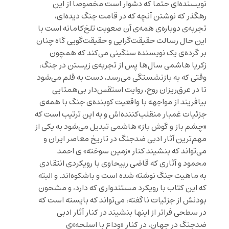
نویسنده‌ای حتما که دشوار است مخصوصا از این
رهگذر که نوشتن آنچه که در قامت جنگ دیده‌ای،
تجربه‌ی دوباره‌ی همه‌ی آن صعوبت تلخ‌کامانه است با
این حال رسالت حقیقت‌گرایی و حقیقت‌گویی گاه چنان
بر گرده‌ی یک نویسنده سنگینی می‌کند که همچون
زکریا هاشمی سال‌ها پس از تجربه‌ی زیستن در جنگ،
وقتی که به بازنشستگی می‌رسد، دست به قلم می‌شود
تا در عرق‌ریزان روح، روایت استقس‌دار بی‌همتایی
بیافریند از مواجهه با واقعیت کوبنده‌ی جنگ با همه‌ی
جزئیات غمبار منقلب‌کننده‌اش و به این ترتیب است که
«چشم باز و گوش باز» هاشمی تبدیل می‌شود به یکی از
مهم‌ترین آثار ادبی ضدجنگ در تاریخ معاصر ایران و
می‌تواند که بنشیند کنار «زمین سوخته» ‌ی احمد
محمود و آثاری که قاضی ربیحاوی با رویکردی انتقادی
به ماهیت جنگ نوشته شده‌ است و باشکوه‌اند. و البته
که این کتاب با رویکرد مستندواری که دارد، و مشحون
بودنش از جزئیات ناگفته، می‌تواند که بایسته است که
در سطحی فراتر از اینها بنشیند در کنار آثار ادبی
ضدجنگ در جهان، در کنار «وداع با اسلحه»‌ی