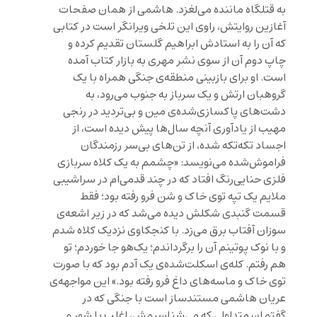
به قتلگاه ماننده می‌لغزد. هاشمی از همان صفحات
آغازین روایتش، راوی این تلخی ویرانگر است در کتابی
که آن را به استادش ابراهیم گلستان تقدیم کرده و
چاپ دوم آن از سوی نشر مهری به بازار کتاب آمده
است. او برای بازبینی منطقه‌ی جنگی همراه با یک
گروهبان ارتش و یک سرباز به جنوب می‌رود، به
دشت‌های پاکسازی‌شده‌ی مین و بی‌تردید در رنجی
مهیب از یادآوری آنچه سال‌ها پیش دیده است، از
اجساد تکه‌تکه شده، از تن‌های بی‌سر رزمندگان
فراموش‌شده می‌نویسد: «چشمم به یک کلاه سربازی
فلزی حنایی‌رنگ افتاد که در چند قدمی‌ام در سراشیبی
ملایم یک تپه توی خاک و شن فرو رفته بود؛ فقط
قسمت گنبدی شکلش دیده می‌شد که در زیر اشعه‌ی
سوزان آفتاب برق می‌زد. با کنجکاوی نزدیک کلاه شدم
و با نوک پوتینم آن را برگرداندم؛ یک‌هو جا خوردم؛ تو
هم رفتم. کله‌ی اسکلت‌شده‌ی یک آدم بود که با صورت
توی خاک و ماسه‌های داغ فرو رفته بود.» این مواجهه‌ی
عریان هاشمی مستندساز است با جنگی که در
گفتمان متداولی که می‌شناسیمش، اغلب با شور و