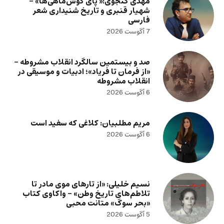
مهدی گنجوی:« پای گوش‌ماهی‌ها» –
شهیار قنبری و تاریخ شنیداری شعر
فارسی
7 آگوست 2026
صد و بیستمین سالگرد انقلاب مشروطه –
«از فرمان تا فریاد»؛ ادبیات و موسیقی در
انقلاب مشروطه
6 آگوست 2026
مریم مطلبیان: کلاغی که سفید است
6 آگوست 2026
نسیم خلیلی: «از تارهای موی مادر تا
تلاطم‌های تاریخ وطن» – واکاوی کتاب
«بحر سوگ» متانت محبی
5 آگوست 2026