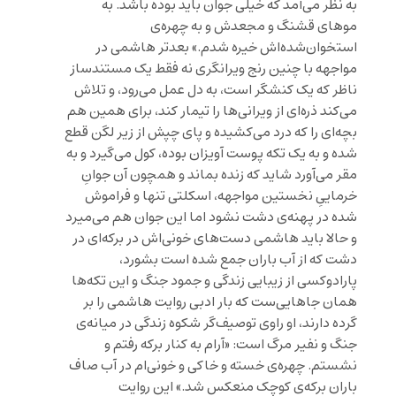
به نظر می‌آمد که خیلی جوان باید بوده باشد. به
موهای قشنگ و مجعدش و به چهره‌ی
استخوان‌شده‌اش خیره شدم.» بعدتر هاشمی در
مواجهه با چنین رنج ویرانگری نه فقط یک مستندساز
ناظر که یک کنشگر است، به دل عمل می‌رود، و تلاش
می‌کند ذره‌ای از ویرانی‌ها را تیمار کند، برای همین هم
بچه‌ای را که درد می‌کشیده و پای چپش از زیر لگن قطع
شده و به یک تکه پوست آویزان بوده، کول می‌گیرد و به
مقر می‌آورد شاید که زنده بماند و همچون آن جوانِ
خرماییِ نخستین مواجهه، اسکلتی تنها و فراموش
شده در پهنه‌ی دشت نشود اما این جوان هم می‌میرد
و حالا باید هاشمی دست‌های خونی‌اش در برکه‌ای در
دشت که از آب باران جمع شده است بشورد،
پارادوکسی از زیبایی زندگی و جمود جنگ و این تکه‌ها
همان جاهایی‌ست که بار ادبی روایت هاشمی را بر
گرده دارند، او راوی توصیف‌گر شکوه زندگی در میانه‌ی
جنگ و نفیر مرگ است: «آرام به کنار برکه رفتم و
نشستم. چهره‌ی خسته و خاکی و خونی‌ام در آب صاف
باران برکه‌ی کوچک منعکس شد.» این روایت