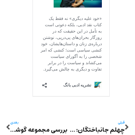
قبلی
بعدی
چهلم جانباختگان: عروسی بعد از آزادی نوشته ری‌را عباسی
بررسی مجموعه گوشه‌ها – محبوبه موسوی: «گذار از انفعال»، فردیت زن در داستان پونه بریرانی