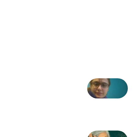
مشروطه
– «از
فرمان تا
فریاد»؛
ادبیات و
موسیقی
در انقلاب
مشروطه
6 آگوست
2026
شعری
از آزاده
طاهایی
3 آگوست
2026