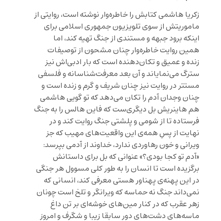
زکریا هاشمی کتابش را خاطره‌وار نوشته است، روایتی از
ماموریتش از سوی تلویزیون جمهوری اسلامی برای
اینکه برود جبهه و مستندی از جنگ تهیه کند، اما
همین روایت خاطره‌وار چنان مشحون از توصیفات
زنده و عمیق و تکان‌دهنده است که بار ادبی‌اش نیز
سترگ می‌نمایاند و آن بعد معرفت‌شناسانه و فلسفی
مستتر در روایت نیز چنان شریف و گرم و زنده است و
چنان وجدان آدم را تکان می‌دهد که تو گویی هاشمی
هم هاینریش بل دیگری‌ست که فاین هالس را به جنگ
فرستاده تا از شومی و پلشتی جنگ روایت کند و در
نهایت از پسِ همه‌ی این واقعیت‌های مهیب که جز
ویرانی و خون رهاوردی ندارد، خداوند از آدمی بپرسد:
«آدم تو کجا بودی؟» عنوانی که بل برای داستانش
برگزیده است تا انسان را به طور کلی مسوول هر جنگی
در این پهنه‌ی پهناور هستی معرفی کند، انسانی که
نمی‌داند جنگ نه حماسه که ویرانگر و تلخ است چونان
زهر عقرب که در کنار مین‌های خوشه‌ای بر تن داغ
ماسه‌های دشت‌های دور سابقا زیبا و شگرف و امروز