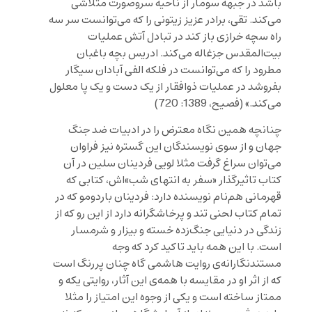
باشد در جبهه سومار از ناحیه سروصورت متلاشی
می‌کند. تقی، برادر عزیز زیتونی را که می‌توانست سر سه
راه سچه خرازی باز کند در تبادل آتش عملیات
بیت‌المقدس جزغاله می‌کند. ادریس بچه باغبان
مطرود را که می‌توانست در فلکه الفی آبادان سیگار
بفروشد در عملیات ذوافقار از یک دست و یک پا معلول
می‌کند.» (فصیح، 1389: 720)
چنانچه همین نگاه معترض را در ادبیات ضد جنگ
جهان و از سوی نویسندگان این گستره نیز فراوان
می‌توان سراغ گرفت مثلا لویی فردینان سلین در آن
کتاب تاثیرگذار «سفر به انتهای شب»‌اش، کتابی که
قهرمانی هم‌نام نویسنده دارد: فردینان باردومو که در
تمام کتاب لحنی تند و پرخاشگرانه دارد از این رو که از
زندگی در دنیایی جنگ‌زده خسته و بیزار و شرمسار
است. با این همه باید تاکید کرد که وجه
مستندنگارانه‌ی روایت هاشمی گاه چنان پررنگ است
که از اثر او در مقایسه با همه‌ی این آثار، روایتی یکه و
ممتاز ساخته است و یکی از وجوه این امتیاز را مثلا