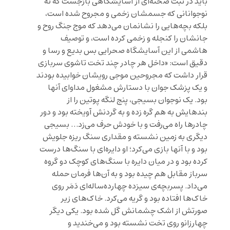
باید در ثبت صحنه‌ای از آسایشگاهی بازجست که نه
نوجوانانی که جسمشان زخمی و مجروح شده است،
بلکه بچه‌هایی را نشانمان می‌دهد که موج جنگ روح و
جانشان را کنجله و زخمی کرده است، و توصیف
هاشمی از این آسایشگاه صحرایی بس بدیع و رسا و
دقیق است: «داخل هر چادر چند تخت تاشوی سربازی
قرار داشت که مجروحین موجی رویشان خوابیده بودند
و یک پزشک جوان با دستارش مشغول مداوای آنها
بود. یک نوجوان بسیجی، پنج لنگه پوتین را از
بندهایش به هم گره زده و به گردنش آویخته بود و دور
چادرها راه می‌رفت و با خودش حرف می‌زد… بسیجی
دیگری به زمین نشسته و مقداری سنگ ریزه جلویش
بود و با آنها بازی می‌کرد؛ او دایره‌ای با سنگ‌ها درست
کرده بود و در میان دایره با سنگ‌های کوچک دو گروه
سرباز مقابل هم چیده بود و به آن‌ها فرمان حمله
می‌داد. پسربچه‌ی سیزده چهارده‌ساله‌ای دَمَر روی
خاک‌ها افتاده بود و گریه می‌کرد. خاک‌های زیر
صورتش از اشک چشمانش گل شده بود. یکی دیگر
چهارزانو روی تخت نشسته بود و می‌خندید و