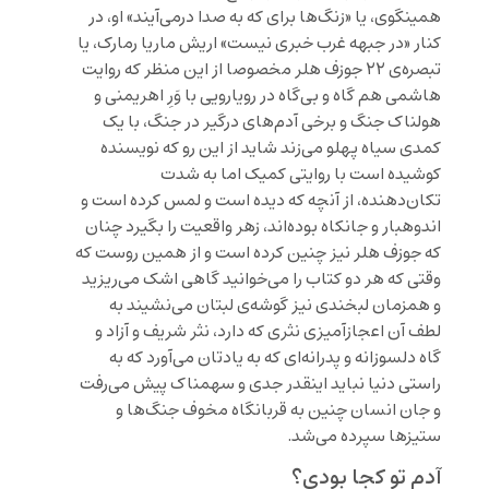
همینگوی، یا «زنگ‌ها برای که به صدا درمی‌آیند» او، در
کنار «در جبهه‌ غرب خبری نیست» اریش ماریا رمارک، یا
تبصره‌ی ۲۲ جوزف هلر مخصوصا از این منظر که روایت
هاشمی هم گاه و بی‌گاه در رویارویی با وَرِ اهریمنی و
هولناک جنگ و برخی آدم‌های درگیر در جنگ، با یک
کمدی سیاه پهلو می‌زند شاید از این رو که نویسنده
کوشیده است با روایتی کمیک اما به شدت
تکان‌دهنده، از آنچه که دیده است و لمس کرده است و
اندوهبار و جانکاه بوده‌اند، زهر واقعیت را بگیرد چنان
که جوزف هلر نیز چنین کرده است و از همین روست که
وقتی که هر دو کتاب را می‌خوانید گاهی اشک می‌ریزید
و همزمان لبخندی نیز گوشه‌ی لبتان می‌نشیند به
لطف آن اعجازآمیزی نثری که دارد، نثر شریف و آزاد و
گاه دلسوزانه و پدرانه‌ای که به یادتان می‌آورد که به
راستی دنیا نباید اینقدر جدی و سهمناک پیش می‌رفت
و جان انسان چنین به قربانگاه مخوف جنگ‌ها و
ستیزها سپرده می‌شد.
آدم تو كجا بودی؟