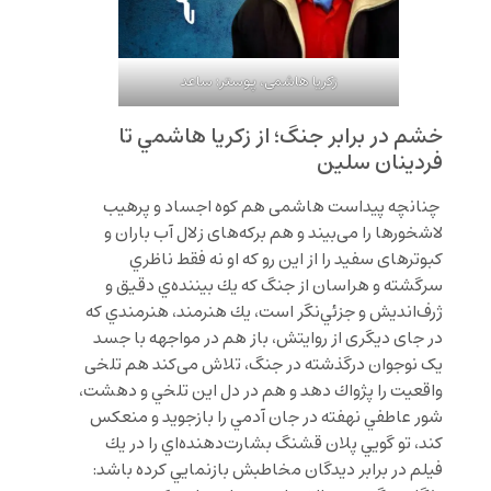
زکریا هاشمی، پوستر: ساعد
خشم در برابر جنگ؛ از زكريا هاشمي تا
فردينان سلين
چنانچه پیداست هاشمی هم کوه اجساد و پرهیب
لاشخورها را می‌بیند و هم برکه‌های زلال آب باران و
کبوترهای سفید را از اين رو كه او نه فقط ناظري
سرگشته و هراسان از جنگ كه يك بيننده‌ي دقيق و
ژرف‌انديش و جزئي‌نگر است، يك هنرمند، هنرمندي كه
در جای دیگری از روایتش، باز هم در مواجهه با جسد
یک نوجوان درگذشته در جنگ، تلاش می‌کند هم تلخی
واقعیت را پژواك دهد و هم در دل اين تلخي و دهشت،
شور عاطفي نهفته در جان آدمي را بازجويد و منعكس
كند، تو گويي پلان قشنگ بشارت‌دهنده‌اي را در يك
فيلم در برابر ديدگان مخاطبش بازنمايي كرده باشد: