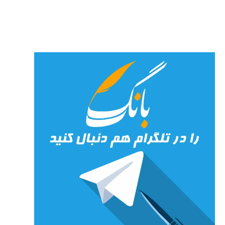
جان»
27 جولای
2026