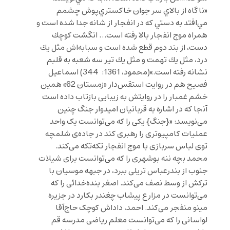
«ناگاه از بالاي سر جوان خاكستري‌پوش چشمم
مي‌افتد به دستي كه در انفجار از شانه جدا شده است و
همراه موج انفجار بالا رفته است… انگشت كوچك
دست، از بند دوم قطع شده است و سبابه‌اش مثل يك
درد، مثل يك تهمت و مثل يك تير سه شعبه به قلبم
نشانه رفته است.»(محمود، 1361: 344) اسماعیل
فصیح هم در روایت استقس‌دار «زمستان 62» همین
خشم غمبار را در روایتش به زیبایی بازتاب داده است
آنجا که در اشاره به قربانیان امیدوار جنگ چنین
می‌نویسد: «{جنگ} یکی را که می‌توانست یک واحد
عملیات کامپیوتری را رهبری کند در جاده‌ی شلمچه
توی لباس سربازی با موج انفجار تکه‌تکه می‌کند.
محمد بچه ننه بوشهری را که می‌توانست برای شیلات
جنوب از بندرعباس تریلی ببرد، در جبهه موسیان با
ترکش از وسط نصف می‌کند. اصغر بنده‌خدائی را که
می‌توانست در مزارع پیشاب چغندر بکارد در جزیره
مینو منفجر می‌کند. احمد، داداش کوچک حاج‌آقا
لواسانی را که می‌توانست معلم ریاضی مدرسه قم