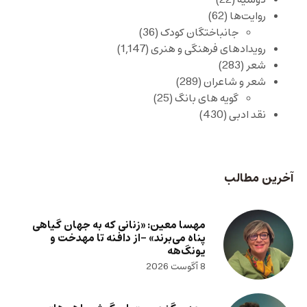
روایت‌ها
(62)
جانباختگان کودک
(36)
رویدادهای فرهنگی و هنری
(1,147)
شعر
(283)
شعر و شاعران
(289)
گویه های بانگ
(25)
نقد ادبی
(430)
آخرین مطالب
مهسا معین: «زنانی که به جهان گیاهی
پناه می‌برند» -از دافنه تا مهدخت و
یونگ‌هه
8 آگوست 2026