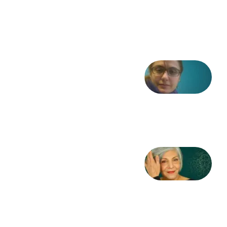
مشروطه
6 آگوست
2026
شعری
از آزاده
طاهایی
3 آگوست
2026
کژمیر:
مرگ
به
مثابه
نظام،
سوگ
به