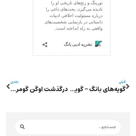
قبلی
بعدی
گویه‌های بانگ – گویۀ بیستم: چند شعر از ندا معمار کرمانی
درگذشت اوگن گومرینگر: پدر شعر کانکریت و پیشگام ادبیات مدرن