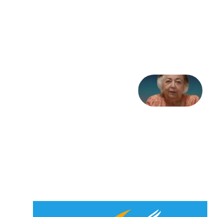
مثابه
تاریخ
31
جولای
2026
علا خاکی:
«کمانگیر»
– برای
شهرنوش
پارسی
پور،
«شهری
جان»
27 جولای
2026