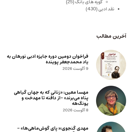
گویه های بانگ
(25)
نقد ادبی
(430)
آخرین مطالب
فراخوان دومین دوره جایزه ادبی نورهان به
یاد محمدجعفر پوینده
9 آگوست 2026
مهسا معین: «زنانی که به جهان گیاهی
پناه می‌برند» -از دافنه تا مهدخت و
یونگ‌هه
8 آگوست 2026
مهدی گنجوی:« پای گوش‌ماهی‌ها» –