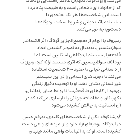
می‌کند؛ و رومانوف، نگهبان علائم راهنمایی رودخانه
که از خانواده‌ای دهقانی است و به طبیعت پناه برده
است. این شخصیت‌ها هر یک به‌نحوی با
سلسله‌مراتب دولتی و شرایط سخت اردوگاه‌ها
دست‌وپنجه نرم می‌کنند.
رمیزوف با الهام از «مجمع‌الجزایر گولاگ» اثر الکساندر
سولژنیتسین، به‌دنبال به تصویر کشیدن ابعاد
فاجعه‌بار سیستم اردوگاهی استالین است. اما
برخلاف سولژنیتسین که اثری مستند ارائه کرد، رمیزوف
از داستانی خیالی با حدود ۲۰۰ شخصیت استفاده
می‌کند تا تجربه‌های انسانی را در این سیستم
غیرانسانی نشان دهد. او با توصیف دقیق زندگی
روزمره، از کارهای طاقت‌فرسا تا روابط میان زندانیان،
نگهبانان و مقامات، جهانی را بازسازی می‌کند که در
آن انسانیت به چالش کشیده می‌شود.
گورشاکوف، یکی از شخصیت‌های کلیدی، به‌رغم حبس
در اردوگاه، روحیه‌ای آزاد دارد و از امیدهای واهی دست
کشیده است. او که به اتهامات واهی مانند «پنهان