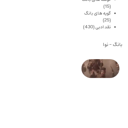
(15)
گویه های بانگ
(25)
نقد ادبی
(430)
بانگ - نوا
صد و
بیستمین
سالگرد
انقلاب
مشروطه
– «از
فرمان تا
فریاد»؛
ادبیات و
موسیقی
در انقلاب