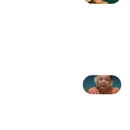
به
مثابه
نظام،
سوگ
به
مثابه
تاریخ
31
جولای
2026
علا خاکی:
«کمانگیر»
– برای
شهرنوش
پارسی
پور،
«شهری
جان»