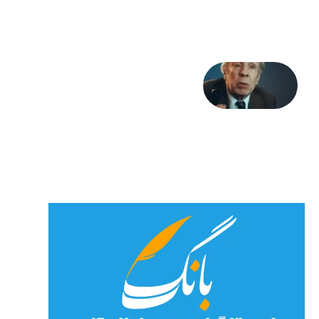
27 جولای
2026
آوا و
نوا:
بورخس
و
خداوند
23 جولای
2026