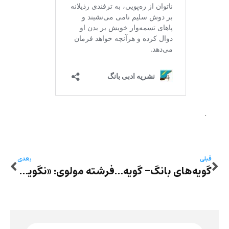
.
قبلی
بعدی
گویه‌های بانگ- گویه یازدهم: شعرهایی از پریماه اعوانی
فرشته مولوی: «نگویی‌ها» (چهار داستانک)