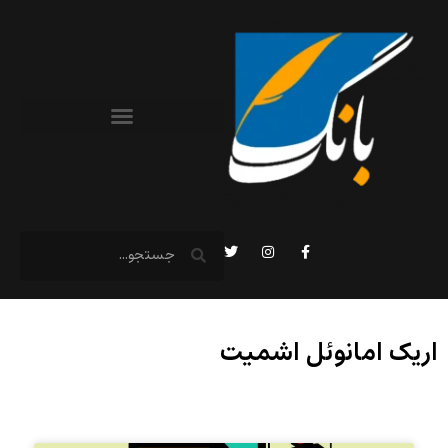
اریک امانوئل اشمیت