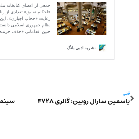
قبلی
یاسمین سارال رویین: گالری ۴۷۲۸