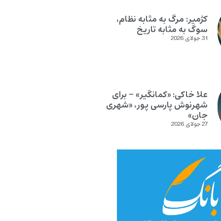
کژمیر: مرگ به مثابه نظام،
سوگ به مثابه تاریخ
31 جولای 2026
علا خاکی: «کمانگیر» – برای
شهرنوش پارسی پور، «شهری
جان»
27 جولای 2026