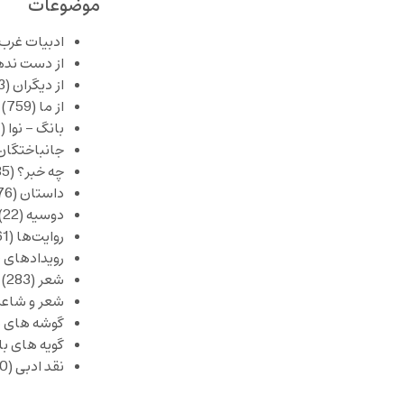
موضوعات
ادبیات غرب
از دست نده
از دیگران
(253)
از ما
(759)
بانگ – نوا
(357)
جانباختگان
چه خبر؟
(1,085)
داستان
(376)
دوسیه
(22)
روایت‌ها
(61)
رویدادهای 
شعر
(283)
شعر و شاعر
گوشه های ب
گویه های ب
نقد ادبی
(430)