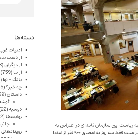
دسته‌ها
ادبیات غرب
از دست نده
از دیگران
(253)
از ما
(759)
بانگ – نوا
(357)
چه خبر؟
(1,085)
داستان
(389)
گوشه
دوسیه
(22)
روایت‌ها
(62)
جانبا
ه ریاست این سازمان نامه‌ای در اعتراض به
رویدادهای 
تعلیق اعضا به دلیل عدم رعایت حجاب تحمیلی تنظیم کرده‌اند که در مدت فقط سه روز به امضای ۹۰۰ نفر از اعضا