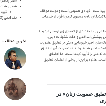
شعر
(283)
شعر و شاعر
امش پیداست_ نهادی عمومی است و دولت موظف
گویه 
اکنندگان نامه محروم کردن افراد از خدمات
نقد ادبی
(430)
ملی ایران بعد از مراسم ۲۲ بهمن پیامک‌هایی را به تعدادی از اعضای زن ارسال کرد و با
کرد «رعایت کامل پوشش اسلامی و حفظ شئونات دینی،
آخرین مطالب
ته‌های اخیر خبرهایی مبنی بر تعلیق عضویت
یامک باخبر شده بودند که عضویت آنها تعلیق
نه ملی را تأیید کرده است، اما اعضای
. علاوه بر این از برخی از اعضای تعلیق