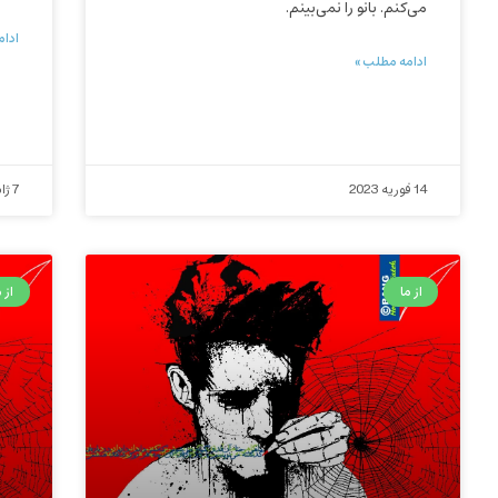
می‌کنم. بانو را نمی‌بینم.
ادام
ادامه مطلب »
14 فوریه 2023
7 ژانویه 2023
از ما
از م