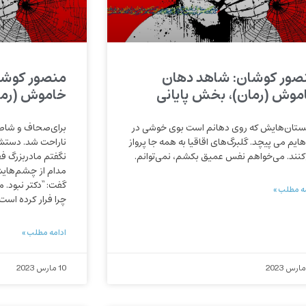
صور کوشان: شاهد دهان
منصور کوشا
موش (رمان)، بخش پایانی
خاموش (رم
پستان‌هایش که روی دهانم است بوی خوشی در
برای‌‌صحاف و شاطر
هایم می پیچد. گلبرگ‌های اقاقیا به همه جا پرواز
ناراحت شد. دستش
کنند. می‌خواهم نفس عمیق بکشم، نمی‌توانم.
نگفتم مادربزرگ ف
مدام از چشم‌هایش 
گفت: “دکتر نبود. م
ه مطلب »
چرا فرار کرده است.
ادامه مطلب »
10 مارس 2023