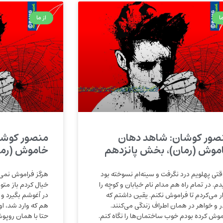
ا
از ما
صور کوشان: شاهد دهان
منصور کوشا
موش (رمان)، بخش پانزدهم
خاموش (رما
وقتی پهلویم درد نگرفت و سینه‌ام نسوخته بود
هرگز فراموش نمی‌
دم. در تمام راه هم مدام نام خیابان و کوچه را
خیال کردم باز متو
ار می‌کردم تا فراموش نکنم. یقین داشتم که
در آغوشم بگیرد و پ
ر و خواهر در همان اطراف زندگی می‌کنند.
هم که وارد شد، او
موش کرده بودم خوب ساختمان‌ها را نگاه کنم.
حتا با همان روپو