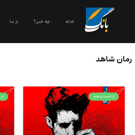
خانه
چه خبر؟
از ما
رمان شاهد
از دست ندهید
از م