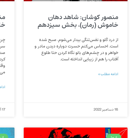
منصور کوشان: شاهد دهان
من
خاموش (رمان)، بخش سیزدهم
خا
از درد گلو و نفس‌تنگی بیدار می‌شوم. صبح شده
چرخ
است. احساس می‌کنم حسرت دوباره دیدن مادر و
سری
خواهر و در چشم‌های بانو نگاه کردن حتا طلوع
صدای
آفتاب را هم از زیبایی انداخته است.
کرده
وقت
می‌
ادامه مطلب »
ادام
18 دسامبر 2022
17 آگوست 2022
از ما
از م