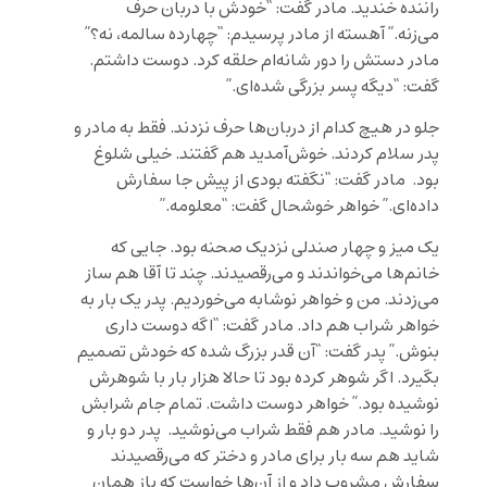
راننده خندید. مادر گفت: “خودش با دربان حرف
می‌زنه.” آهسته از مادر پرسیدم: “چهارده سالمه، نه؟”
مادر دستش را دور شانه‌ام حلقه کرد. دوست داشتم.
گفت: “دیگه پسر بزرگی شده‌ای.”
جلو در هیچ کدام از دربان‌ها حرف نزدند. فقط به مادر و
پدر سلام کردند. خوش‌آمدید هم گفتند. خیلی شلوغ
بود. مادر گفت: “نگفته بودی از پیش جا سفارش
داده‌ای.” خواهر خوشحال گفت: “معلومه.”
یک میز و چهار صندلی نزدیک صحنه بود. جایی که
خانم‌ها می‌خواندند و می‌رقصیدند. چند تا آقا هم ساز
می‌زدند. من و خواهر نوشابه می‌خوردیم. پدر یک بار به
خواهر شراب هم داد. مادر گفت: “اگه دوست داری
بنوش.” پدر گفت: “آن قدر بزرگ شده که خودش تصمیم
بگیرد. اگر شوهر کرده بود تا حالا هزار بار با شوهرش
نوشیده بود.” خواهر دوست داشت. تمام جام شرابش
را نوشید. مادر هم فقط شراب می‌نوشید. پدر دو بار و
شاید هم سه بار برای مادر و دختر که می‌رقصیدند
سفارش مشروب داد و از آن‌ها خواست که باز همان