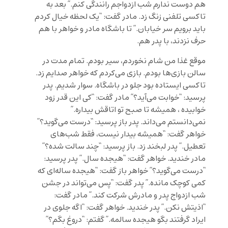
هم دوست ندارم شب ازدواجم رانندگی کنم.” بعد به
تاکسی تلفنی زنگ زد. مادر گفت: “یک لحظه خیال کردم
باید برویم سر خیابان.” تا باشگاه مادر و خواهر با هم
حرف نزدند، با پدر هم.
موقع غذا من شام نخوردم، سیر بودم. تمام مدت در
سالن بازی‌ها بودم. بازی می‌کردم که خواهر صدایم زد.
تاکسی ایستاده بود جلو در باشگاه. سوار شدیم. پدر
پرسید: “خوابت می‌آید؟” مادر گفت: “کی این قدر زود
خوابیده ، همیشه تا صبح تو اتاقش بیداره.”
نمی‌دانستم می‌داند. پدر باز پرسید: “درست می‌گوید؟”
خواهر گفت: “همیشه بیدار نیست، فقط شب‌های
تعطیل.” پدر لبخند زد. باز پرسید: “چند سالت شده؟”
مادر خندید. خواهر گفت: “هیجده سال.” پدر پرسید:
“درست می‌گوید؟” خواهر باز گفت: “هیجده ساله‌ای‌ که
کمی کوچک مانده.” پدر گفت: “پس می‌تواند در جشن
شب ازدواج پدر و مادرش شرکت کند.” مادر گفت:
“اذیتش نکن.” پدر خندید. خواهر گفت: “اگه جلوی در
ایراد گرفتند بگو هیجده سالمه.” گفتم: “دروغ بگم؟”