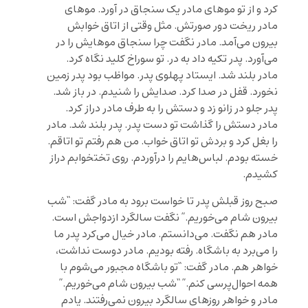
کرد و از تو موهای مادر یک سنجاق در آورد. موهای
مادر ریخت دور صورتش. مثل وقتی از اتاق خوابش
بیرون می‌آمد. مادر نگفت چرا سنجاق موهایش را در
می‌آورد. پدر تکیه داد به در. تو سوراخ کلید نگاه کرد.
مادر بلند شد. ایستاد پهلوی پدر. مواظب بود پدر زمین
نخورد. قفل در صدا کرد. صدایش را شنیدم. در باز شد.
پدر جلو در زانو زد و دستش را به طرف مادر دراز کرد.
مادر دستش را گذاشت تو دست پدر. پدر بلند شد. مادر
را بغل کرد و بردش تو اتاق خواب. من هم رفتم تو اتاقم.
خسته بودم. لباس‌هایم را درآوردم. روی تختخوابم دراز
کشیدم.
صبح روز قبلش پدر تا خواست برود به مادر گفت: “شب
بیرون شام می‌خوریم.” نگفت سالگرد ازدواجش است.
مادر هم نگفت. می‌دانستم. مادر خیال می‌کرد پدر ما
را می‌برد به باشگاه. رفته بودیم. مادر دوست نداشت،
خواهر هم. مادر گفت: “تو باشگاه مجبور می‌شوم با
همه احوال‌پرسی کنم.” “شب بیرون شام می‌خوریم.”
مادر و خواهر روزهای سالگرد بیرون نمی‌رفتند. یادم