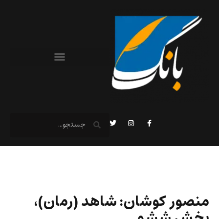
منصور کوشان: شاهد (رمان)،
بخش ششم