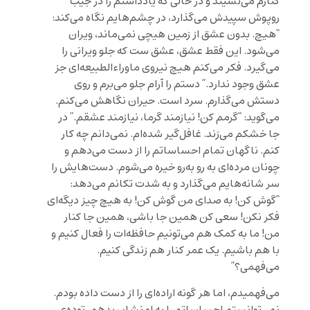
کنارم می‌نشیند و در حالی که یادداشتم را در جیب
روپوش سپیدش می‌گذارد، در چشم‌هایم نگاه می‌کند:
“هیچ. بدون عشق از زمین هیچی نمی‌ماند، ویران
می‌شود. این فقط عشق، عشق ست که جلو ویرانی را
می‌گیرد. فکر می‌کنم هیچ نیروی ماوراء‌الطبیعه‌ای جز
عشق وجود ندارد.” دستم را آرام جلو می‌برم و روی
دستش می‌گذارم. سرد است. حیران نگاهش می‌کنم.
می‌گوید: “گرمم کن! نیازمند گرما، نیازمند عشقم.” در
جا خشکم می‌زند. غافل‌گیر شده‌ام. نمی‌دانم چه کار
کنم. ناگهان تمام احساساتم را از دست می‌دهم و
چونان مرده‌ای به رو به‌رو خیره می‌شوم. دست‌هایش را
سر شانه‌هایم می‌گذارد و به شدت تکانم می‌دهد:
“گوش کن! به صدای من گوش کن! به هیچ چیز دیگه‌ای
فکر نکن! سعی کن همین جا باشی، همین جا کنار
من! ما به کمک هم می‌تونیم حافظه‌ات را فعال کنیم و
با هم باشیم. یک عمر کنار هم زندگی کنیم.
می‌فهمی؟”
می‌فهمیدم، اما هر گونه اراده‌ای را از دست داده بودم.