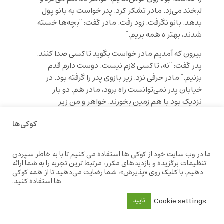
لبخند می‌زد. مادر تشکر کرد. پدر خواست به بانو پول
بدهد. بانو نگرفت. زود رفت. مادر گفت: “بچه‌ها خسته
شدند، بهتر ه همه بریم.”
بیرون که آمدیم مادر خواست بگوید تاکسی صدا کنند.
پدر گفت: “نه، تاکسی لازم نیست. دوست دارم قدم
بزنیم.” مادر حرفی نزد. زیر بازوی پدر را گرفته بود. در
خیابان پدر نمی‌توانست راه برود، مادر هم. دو بار
نزدیک بود با هم زمین بخورند. خواهر و من زیر
شانه‌های پدر را گرفتیم. مادر گفت: “مواظب باشید.”
کوکی‌ها
پدر آواز خواند. هنوز یک خیابان را نرفته بودیم که پدر از
من و خواهر جدا شد و پرخاش‌کنان فریاد کشید.
می‌خواست در خواندن او را همراهی کنیم. می‌دانستم
ما در وب سایت خود از کوکی ها استفاده می کنیم تا با به خاطر سپردن
مادر در تمام راه نگران بود. حتا دیدم که چند پنجره
تنظیمات برگزیده و بازدیدهای مکرر، مرتبط ترین تجربه را به شما ارائه
دهیم. با کلیک روی «پذیرش»، شما رضایت می‌دهید تا از همه کوکی
روشن شد و کسانی حرف‌هایی زدند، اما آن قدر صدای
ها استفاده کنید.
پدر بلند بود که نشنیدم چه می‌گفتند. حتم فحش
می‌داده‌اند یا خواهش می‌کرده‌اند آهسته‌تر بخواند.
Cookie settings
تایید
یکی دو راننده هم که ناگزیر شدند مدتی بایستند تا
بتوانیم پدر را از خیابان رد کنیم با تعجب نگاهمان