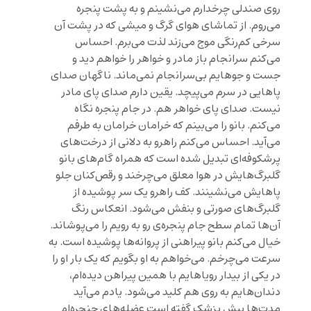
روی صندلی‌ چرخدارم می‌نشینم و به پشت پنجره
می‌روم. از تماشای هوای گرگ و میشی که در پشت آن
سرخی‌ کم‌رنگی موج می‌زند لذت می‌برم. احساس
می‌کنم سرانجام باز مادر و خواهر را خواهم دید و
جست و‌ جوهایم بی‌سرانجام نمی‌ماند. ناگهان صدای
پاهایی در سرم می‌پیچد. یقین دارم صدای پای مادر
نیست. صدای پای خواهر هم. در جام پنجره نگاه
می‌کنم. بانو را می‌بینم که خرامان خرامان به طرفم
می‌آید. احساس می‌کنم راهرو به دلانی از درخت‌های
پرشکوفه‌ای تبدیل شده است که همراه گام‌های بانو
گلبرگ‌هایش در هوا معلق می‌چرخند و رقص‌کنان جلو
پاهایش می‌نشینند. کف راهرو یک سر پوشیده از
گلبرگ‌های صورتی و بنفش می‌شود. انعکاس رنگ
آن‌ها تمام سطح جام پنجره‌ی رو به رویم را می‌پوشاند.
خیال می‌کنم بانو پیراهنی از پروانه‌ها پوشیده است. به
سرعت می‌چرخم. می‌خواهم به او بگویم که یک بار او را
در یکی از بیدار رویاهایم با همین پیراهن دیده‌ام،
دندان‌هایم به روی هم کلید می‌شود. یادم می‌آید
مدت‌ها پیش پزشک گفته است عضله‌های حنجره‌ام