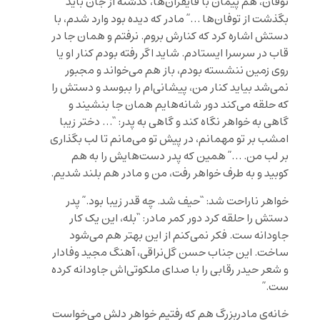
توفان، هم پیمان با قایقران‌ها، گذشته از جان باید
بگذشت از توفان‌ها …” مادر که دیده بود وارد شدم، با
دستش اشاره کرد که کنارش بروم. نرفتم و همان جا در
قاب در سرسرا ایستادم. شاید اگر رفته بودم کنار او یا
روی زمین ننشسته بودم، باز هم می‌خواند و مجبور
نمی‌شد بیاید کنار من، پیشانی‌ام را ببوسد و دستش را
که حلقه می‌کند دور شانه‌هایم همان جا بنشیند و
گاهی به خواهر نگاه کند و گاهی به پدر: “… دختر زیبا
امشب بر تو مهمانم، در پیش تو می‌مانم تا لب بگذاری
بر لب من. …” همین که پدر دست‌هایش را به هم
کوبید و به طرف خواهر رفت، من و مادر هم بلند شدیم.
خواهر ناراحت شد: “حیف شد. چه قدر زیبا بود.” پدر
دستش را حلقه کرد دور کمر مادر: “بله، این یک کار
جاودانه ست. فکر نمی‌کنم از این بهتر هم می‌شود
ساخت. این جناب حسن گل‌نراقی، آهنگ مجید وفادار
و شعر حیدر رقابی را با صدای ملکوتی‌اش جاودانه کرده
ست.”
خانه‌ی مادربزرگ هم که رفتیم خواهر دلش می‌خواست