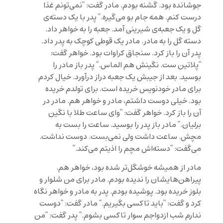
جوشانده بود. گشنه بودم. مادر گفت: “نمی‌تونم غذا
درست کنم. همه جام بو می‌گیره.” پدر با یک دسته‌ی
گل و یک جعبه‌ی شیرینی آمد. جعبه را به خواهر داد.
دسته گل را به مادر. مادر یک قوطی‌ کوچک به پدر داد.
پدر آن را باز کرد. سنجاق کراوات بود. خواهر گفت:
“پلاتین ست. نگینش هم الماس.” پدر باز مادر را
بوسید. بعد از جیبش یک جعبه دراز درآورد. خیال کردم
برای مادر خودنویس خریده است. برای تولدم خریده
بود. خیلی دوست داشتم، مادر و خواهر هم. مادر در
آن را باز کرد. خواهر گفت: “وای ساعت طلا با نگین
برلیان.” مادر باز پدر را بوسید. ساعت را بست به
مچش. ساعت داشت ولی نمی‌بست. دوست نداشت.
می‌‌گفت: “دسته‌اش مچم را اذیتم می‌کند.”
مادر از همیشه خوشگل‌تر شده بود، خواهر هم.
پیراهن‌هایشان را ندیده بودم. مادر برای من شلوار و
بلوز خریده بود. پوشیده بودم. پدر به مادر و خواهر نگاه
کرد و گفت: “باید تاکسی بگیریم.” مادر گفت: “دوست
ندارم شب ازدواجم سوار تاکسی بشوم.” پدر گفت: “من