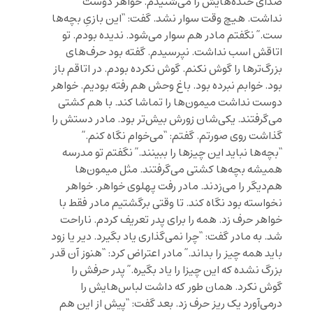
صدای خنده‌هایش را می‌شنیدم. خواهر دوست
نداشت. هیچ وقت سوار نشد. گفت: “این بازی‌ِ بچه‌ها
ست.” نگفتم مادر هم سوار می‌شود. ندیده بودم. تو
اتاقش اسب نداشت. نپرسیدم. گفته بود حرف‌های
بزرگ‌ترها را گوش نکنم. گوش نکرده بودم. در اتاقم باز
بود. خوابم نبرده بود. باغ وحش هم رفته بودیم. خواهر
دوست نداشت میمون‌ها را تماشا کند. با هم کشتی
می‌گرفتند. یکی‌شان زورش بیش‌تر بود. مادر دستش را
گذاشت روی صورتم. گفتم: “می‌خوام نگاه کنم.”
“بچه‌ها نباید این چیزها را ببینند.” نگفتم تو مدرسه
همیشه بچه‌ها کشتی می‌گرفتند. مثل میمون‌ها
هم‌دیگر را می‌زدند. مادر رفت پهلوی خواهر. خواهر
نخواسته بود نگاه کند. تا وقتی برگشتیم مادر فقط با
خواهر حرف زد. همه را برای پدر تعریف کردم. ناراحت
شد. به مادر گفت: “چرا نمی‌گذاری یاد بگیرد. دیر یا زود
باید همه چیز را بداند.” مادر اعتراض کرد: “هنوز آن قدر
بزرگ نشده‌ که این چیزا را یاد بگیره.” پدر حرفش را
گوش نکرد. همان طور که داشت لباس‌هایش را
درمی‌آورد یک ریز حرف زد. بعد گفت: “پیش از این هم