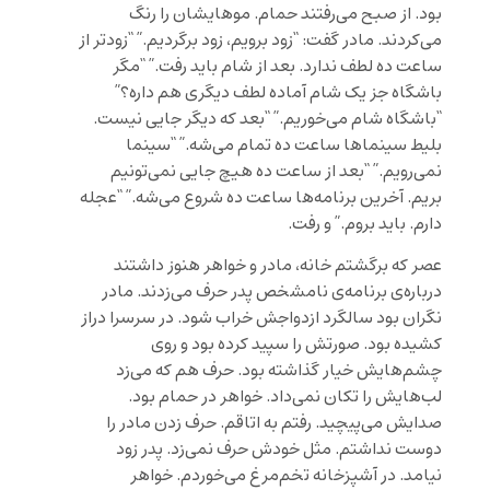
بود. از صبح می‌رفتند حمام. موهایشان را رنگ
می‌کردند. مادر گفت: “زود برویم، زود برگردیم.” “زودتر از
ساعت ده لطف ندارد. بعد از شام باید رفت.” “مگر
باشگاه جز یک شام آماده لطف دیگری هم داره؟”
“باشگاه شام می‌خوریم.” “بعد که دیگر جایی نیست.
بلیط سینماها ساعت ده تمام می‌شه.” “سینما
نمی‌رویم.” “بعد از ساعت ده هیچ جایی نمی‌تونیم
بریم. آخرین برنامه‌ها ساعت ده شروع می‌شه.” “عجله
دارم. باید بروم.” و رفت.
عصر که برگشتم خانه، مادر و خواهر هنوز داشتند
درباره‌ی برنامه‌ی نامشخص پدر حرف می‌زدند. مادر
نگران بود سالگرد ازدواجش خراب شود. در سرسرا دراز
کشیده بود. صورتش را سپید کرده بود و روی
چشم‌هایش خیار گذاشته بود. حرف هم که می‌زد
لب‌هایش را تکان نمی‌داد. خواهر در حمام بود.
صدایش می‌پیچید. رفتم به اتاقم. حرف زدن مادر را
دوست نداشتم. مثل خودش حرف نمی‌زد. پدر زود
نیامد. در آشپزخانه تخم‌مرغ می‌خوردم. خواهر