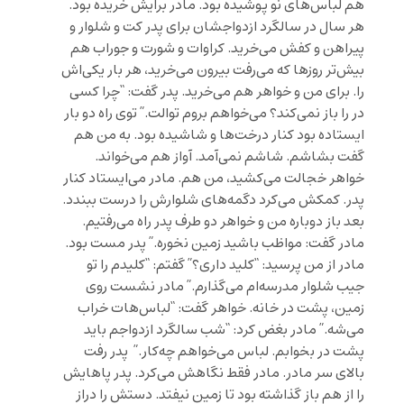
هم لباس‌های نو پوشیده بود. مادر برایش خریده بود.
هر سال در سالگرد ازدواجشان برای پدر کت و شلوار و
پیراهن و کفش می‌خرید. کراوات و شورت و جوراب هم
بیش‌تر روزها که می‌رفت بیرون می‌خرید، هر بار یکی‌اش
را. برای من و خواهر هم می‌خرید. پدر گفت: “چرا کسی
در را باز نمی‌کند؟ می‌خواهم بروم توالت.” توی راه دو بار
ایستاده بود کنار درخت‌ها و شاشیده بود. به من هم
گفت بشاشم. شاشم نمی‌آمد. آواز هم می‌خواند.
خواهر خجالت می‌کشید، من هم. مادر می‌ایستاد کنار
پدر. کمکش می‌کرد دگمه‌های شلوارش را درست ببندد.
بعد باز دوباره من و خواهر دو طرف پدر راه می‌رفتیم.
مادر گفت: مواظب باشید زمین نخوره.” پدر مست بود.
مادر از من پرسید: “کلید داری؟” گفتم: “کلیدم را تو
جیب شلوار مدرسه‌ام می‌گذارم.” مادر نشست روی
زمین، پشت در خانه. خواهر گفت: “لباس‌هات خراب
می‌شه.” مادر بغض کرد: “شب سالگرد ازدواجم باید
پشت در بخوابم. لباس می‌خواهم چه‌کار.” پدر رفت
بالای سر مادر. مادر فقط نگاهش می‌کرد. پدر پاهایش
را از هم باز گذاشته بود تا زمین نیفتد. دستش را دراز