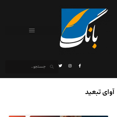
آوای تبعید