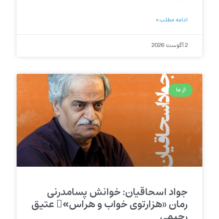
ادامه مطلب »
2 آگوست 2026
از ما
جواد اسحاقیان: خوانش پسامدرنی
رمان «هزارتوی خواب و هراس»ِ عتیق
رحیمی