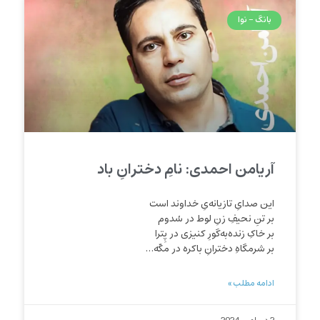
بانگ - نوا
آریامن احمدی: نامِ دخترانِ باد
این صدایِ تازیانه‌یِ خداوند است
بر تنِ نحیفِ زنِ لوط در سُدوم
بر خاکِ زنده‌به‌گورِ کنیزی در پِترا
بر شرمگاهِ دخترانِ باکره‌ در مکّه…
ادامه مطلب »