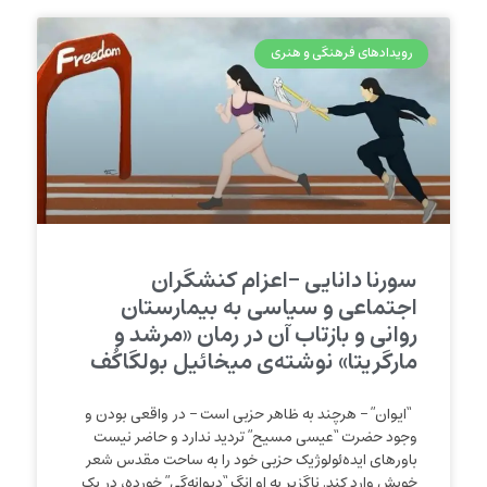
رویدادهای فرهنگی و هنری
سورنا دانایی -اعزام کنشگران
اجتماعی و سیاسی به بیمارستان
روانی و بازتاب آن در رمان «مرشد و
مارگریتا» نوشته‌ی میخائیل بولگاکُف
“ایوان” – هرچند به ظاهر حزبی است – در واقعی بودن و
وجود حضرت “عیسی مسیح” تردید ندارد و حاضر نیست
باورهای ایده‌ئولوژیک حزبی خود را به ساحت مقدس شعر
خویش وارد کند. ناگزیر به او انگ “دیوانه‌گی” خورده، در یک