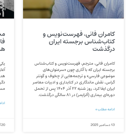
کامران فانی، فهرست‌نویس و
مح
کتاب‌شناس برجسته ایران
فا
درگذشت
هد
کامران فانی، مترجم، فهرست‌نویس و کتاب‌شناس
یکی
برجسته ایران که با آثاری چون «سرعنوان‌های
آغا
موضوعی فارسی» و ترجمه‌هایی از چخوف و گونتر
هدا
گراس، نقش ماندگاری در کتابداری و ادبیات معاصر
دگر
ایران ایفا کرد، روز شنبه ۲۲ آذر ۱۴۰۴ پس از تحمل
مسخ
دوره‌ای بیماری (آلزایمر) در ۸۱ سالگی درگذشت.
ادام
ادامه مطلب »
13 دسامبر 2025
20 آوریل 2024