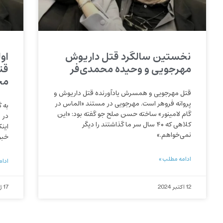
نخستین سالگرد قتل داریوش
او
مهرجویی و وحیده محمدی‌فر
قت
مح
قتل مهرجویی و همسرش یادآورنده قتل داریوش و
پروانه فروهر است. مهرجویی در مستند «الماس در
گام لامینور» ساخته حسن صلح جو گفته بود: «این
در 
کلاهی که ۴۰ سال سر ما گذاشتند را دیگر
این
نمی‌خواهم.»
خبر
ادامه مطلب »
ادام
12 اکتبر 2024
17 ژانویه 2024