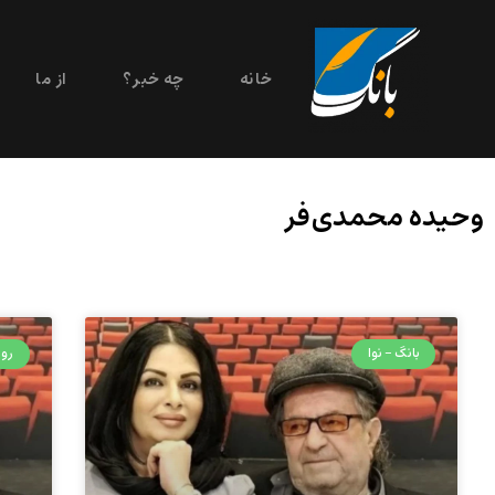
خانه
چه خبر؟
از ما
وحیده محمدی‌فر
بانگ - نوا
روی