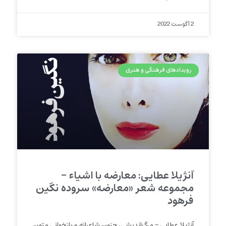
2 آگوست 2022
رویدادهای فرهنگی و هنری
آنژیلا عطایی: معارضه با اشیاء –
مجموعه شعر «معارضه» سروده نگین
فرهود
آنژیلا عطایی – مرگ‌اندیشی، جنون شاعرانه و بازخوانی متون