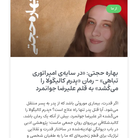
از ما
بهاره حجتی: «در سایه‌ی امپراتوری
تباهی» – رمان «پدرم کالیگولا را
می‌کُشد» به قلم علیرضا جوانمرد
اگر قدرت، بیماری موروثی باشد که از پدر به پسر منتقل
می‌شود، آیا قتل پدر تنها راه علاج است؟ «پدرم کالیگولا را
می‌کُشد» اثر علیرضا جوانمرد، بیش از آنکه یک رمان باشد،
کالبدشکافی بی‌پروای روانِ جمعی ماست؛ پژوهشی ادبی
در باب دیوانگیِ نهادینه‌شده در ساختار قدرت و تقلایی
تراژیک برای قطع زنجیره‌ای که ما را به طغیان شخصی و