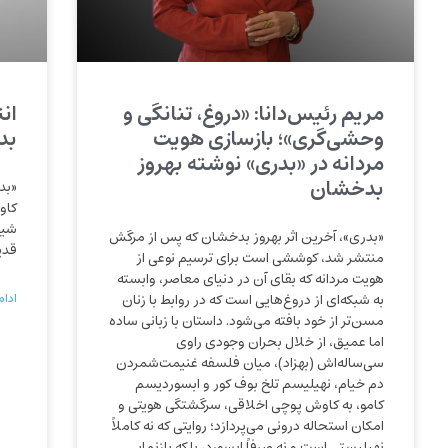
مریم رئیس‌دانا: «دروغ، تنانگی و
ان
وحشی‌گری»؛ بازسازی هویت
بد
مردانه در «بدری» نوشته بهروز
بدخشان
«بد
کاو
شیو
«بدری»، آخرین اثر بهروز بدخشان که پس از مرگش
قدی
منتشر شد، کوششی است برای ترسیم نوعی از
هویت مردانه که بقای آن در دنیای معاصر، وابسته
به شبکه‌ای از دروغ‌هایی است که در روابط با زنان
ادام
مسن‌تر از خود بافته می‌شود. داستان با زبانی ساده
اما عمیق، از خلال بحران وجودی راوی
سی‌ساله‌اش (بهزاد)، میان فلسفه غنیمت‌شمردن
دم خیام، نهیلیسم تلخ بوف کور و ابسوردیسم
کامو، به کاوش پوچی اخلاقی، سرگشتگی هویتی و
امکان استحاله درونی می‌پردازد؛ روایتی که نه کاملاً
نهیلیستی است و نه صرفاً ابسورد، بلکه بازنمایی