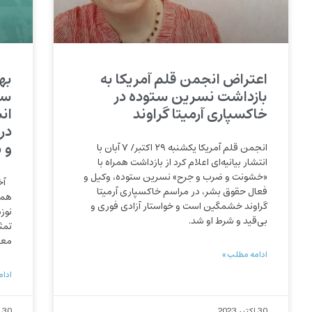
اعتراض انجمن قلم آمریکا به
به
بازداشت نسرین ستوده در
سر
خاکسپاری آرمیتا گراوند
ان
در
و 
انجمن قلم آمریکا یکشنبه ۲۹ اکتبر/ ۷ آبان با
انتشار بیانیه‌ای اعلام کرد از بازداشت همراه با
«خشونت و ضرب و جرح» نسرین ستوده، وکیل و
آخر
فعال حقوق بشر، در مراسم خاکسپاری آرمیتا
همه
گراوند خشمگین است و خواستار آزادی فوری و
نوز
بی‌قید و شرط او شد.
تمث
معن
ادامه مطلب »
ادام
30 اکتبر 2023
30 اکتبر 2023