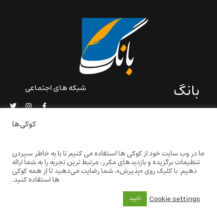
بانگ
شبکه های اجتماعی
«بانگ» یک رسانه ادبی و کاملاً
خودبنیاد است که در خارج از
کوکی‌ها
ایران و به دور از سانسور و
خودسانسوری بر مبنای تجربه‌ها
و امکانات مشترک شخصی
ما در وب سایت خود از کوکی ها استفاده می کنیم تا با به خاطر سپردن
شکل گرفته و با کوشش شهریار
تنظیمات برگزیده و بازدیدهای مکرر، مرتبط ترین تجربه را به شما ارائه
مندنی‌پور و حسین نوش‌آذر
دهیم. با کلیک روی «پذیرش»، شما رضایت می‌دهید تا از همه کوکی
اداره می‌شود.
ها استفاده کنید.
baangnewsnet@gmail.com
Cookie settings
تایید