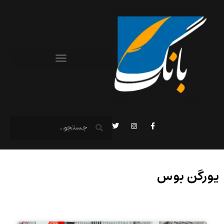
یورگن بوس