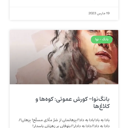
19 مارس 2023
بانگ - نوا
بانگ‌نوا- کورش عموئی: کوه‌ها و
کلاغ‌ها
بادا به باد!بادا به داد!/بِرَهانمان از شرِّ ملّای مسلّح! بِرَهان!/
دادا به داد!/دادا به دادار!/بِتوفان بر رَهزنانِ پاسدار!