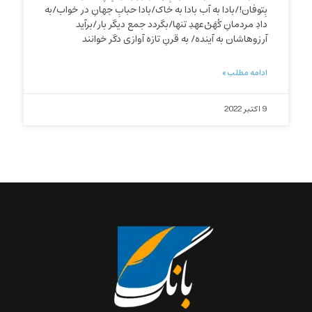
بِتوفان!/بادا به آب بادا به خاک/بادا حبابِ جهانِ در خواب/به
دادِ مردمانِ کُهَنْ‌عهدِ تنها/بگردد جمع دیگر بار/برآید
آرزوهاشان به آینده/ به قرنِ تازه آوازی دگر خوانند
ادامه مطلب »
9 اکتبر 2022