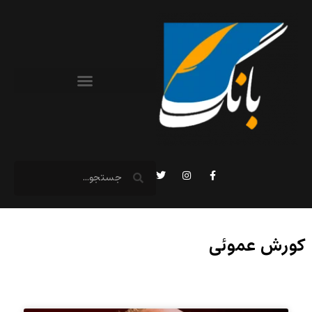
کورش عموئی