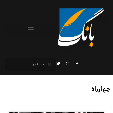
چهارراه