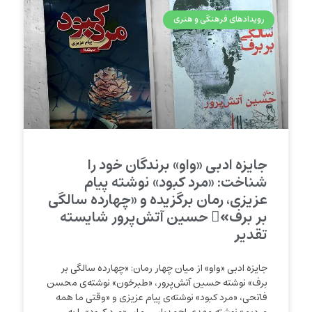
رویدادهای فرهنگی و هنری
جایزه ادبی «واو» برندگان خود را
شناخت: «مرد کبود» نوشته پیام
عزیزی، رمان برگزیده و «چهارده سالگی
بر برف»ِ حسین آتش‌پرور شایسته
تقدیر
جایزه ادبی «واو» از میان چهار رمان: «چهارده سالگی بر
برف» نوشته‌ حسین آتش‌پرور، «طبرخون» نوشته‌ی محسن
فاتحی، «مرد کبود» نوشته‌ی پیام عزیزی و «وقتی ما همه