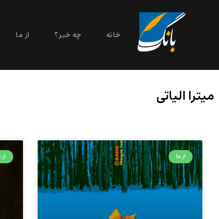
خانه
چه خبر؟
از ما
میترا الیاتی
از ما
از م