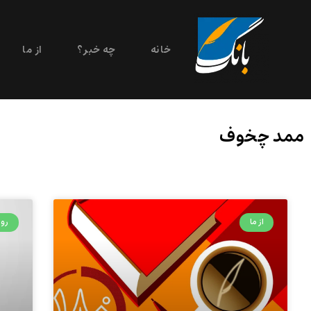
خانه
چه خبر؟
از ما
ممد چخوف
از ما
روی