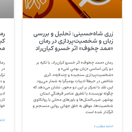
زری شاه‌حسینی: تحلیل و بررسی
رم
زبان و شخصیت‌پردازی در رمان
کی
«ممد چخوف» اثر خسرو کیان‌راد
مح
رمان «ممد چخوف» اثر خسرو کیان‌راد، با تکیه بر
رما
دو رکن اساسی «زبان بومیِ غنی» و
در 
«شخصیت‌پردازی سنجیده و چندلایه»، اثری
ترک
شاخص در حیطهٔ ادبیات بومیگرا به شمار می‌رود.
و د
این نقد با تمرکز بر این دو محور، نشان می‌دهد که
ارائ
چگونه نویسنده با تلفیق عناصر فرهنگیِ استان
ادب
بوشهر، ضرب‌المثل‌ها و باورهای محلی با روانکاوی
تاری
شخصیت‌ها، موفق به خلق جهانی روایی منسجم و
خوا
اثرگذار شده است.
ادام
ادامه مطلب »