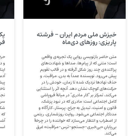
خیزش ملی مردم ایران – فرشته
یک
پاریزی: روزهای دی‌ماه
فر
متن حاضر بازنویسیِ رواییِ یک تجربه‌ی واقعی
حرف
است؛ متنی که از پیام‌ها، صداها و شهادت‌های
و د
پراکنده‌ی چند روز شکل گرفته و در قالب تقویم
این
پیش می‌رود. نویسنده عمداً به بدن، مراقبت، و
آدم
حذف نهادها نزدیک شده‌ تا زمان، خودش را در
پیش
حرکت‌های کوچک نشان دهد. آنچه اثر را استثنایی
ناخ
می‌کند، تمرکز بر “کار مادری” در میانهٔ فروپاشی
نجا
کامل اجتماعی است: مادری که در نبود پزشک،
سرپ
قانون و امنیت، تبدیل به جراح، پرستار، کارآگاه و
شکل
مددکار اجتماعی می‌شود. روایت روزشماری، ریتمی
که 
از اضطراب و انتظار می‌سازد که خواننده را در چرخهٔ
آشپ
بی‌پایانِ «بی‌خبری-جستجو-ترس-مراقبت» غرق
است
می‌کند.