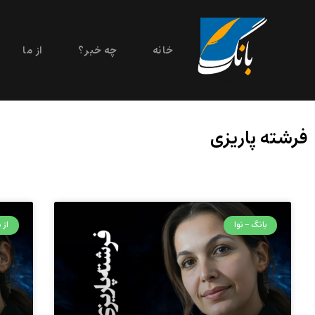
خانه
چه خبر؟
از ما
فرشته پاریزی
بانگ - نوا
از م